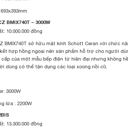
: 693x393mm
CZ BMIX740T – 3000W
t: 10.000.000 đồng
Z BMIX740T sở hữu mặt kính Schott Ceran với chức n
từ kết hợp hồng ngoại nên sản phẩm hỗ trợ cho người dù
 cấp của một mẫu bếp điện từ hiện đại nhưng không h
i dùng có thể tận dụng các loại xoong nồi cũ.
er: 3000W
ng lửa : 2200W
2BIS
t: 13.300.000 đồng