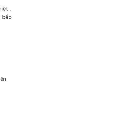
iệt ,
g bếp
bên