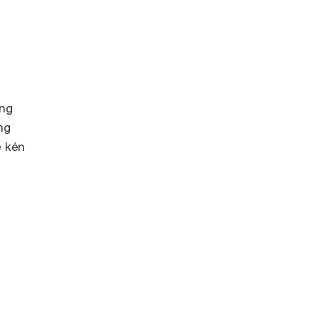
ăng
ng
ề kén