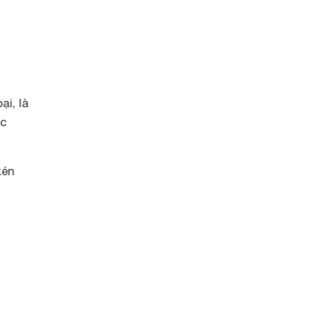
i, là
ác
kén