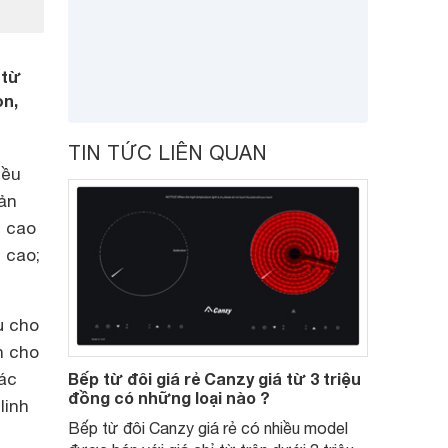
 từ
ọn,
TIN TỨC LIÊN QUAN
iều
ản
n cao
 cao;
ụ cho
n cho
các
Bếp từ đôi giá rẻ Canzy giá từ 3 triệu
đồng có những loại nào ?
linh
Bếp từ đôi Canzy giá rẻ có nhiều model