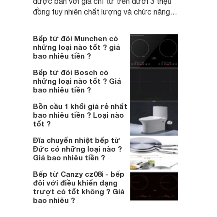
được bán với giá chỉ từ trên dưới 3 triệu
đồng tuy nhiên chất lượng và chức năng
của các dòng bếp từ này vẫn làm hài lòng
người sử dụng đặc biệt là tính thẩm mỹ
Bếp từ đôi Munchen có
cao và hiệu năng.
những loại nào tốt ? giá
bao nhiêu tiền ?
Bếp từ đôi Bosch có
những loại nào tốt ? Giá
bao nhiêu tiền ?
Bồn cầu 1 khối giá rẻ nhất
bao nhiêu tiền ? Loại nào
tốt ?
Đĩa chuyển nhiệt bếp từ
Đức có những loại nào ?
Giá bao nhiêu tiền ?
Bếp từ Canzy cz08i - bếp
đôi với điều khiển dạng
trượt có tốt không ? Giá
bao nhiêu ?