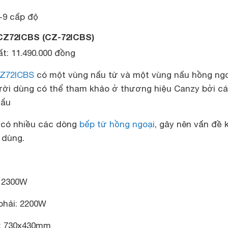
-9 cấp độ
CZ72ICBS (CZ-72ICBS)
t: 11.490.000 đồng
Z72ICBS
có một vùng nấu từ và một vùng nấu hồng ngoạ
ời dùng có thể tham khảo ở thương hiệu Canzy bởi c
hẩu
 có nhiều các dòng
bếp từ hồng ngoại
, gây nên vấn đề 
 dùng.
: 2300W
phải: 2200W
h: 730x430mm