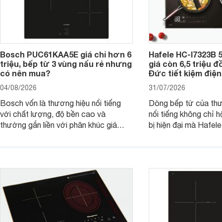
Bosch PUC61KAA5E giá chỉ hơn 6
Hafele HC-I7323B 5
triệu, bếp từ 3 vùng nấu rẻ nhưng
giá còn 6,5 triệu 
có nên mua?
Đức tiết kiệm điện
04/08/2026
31/07/2026
Bosch vốn là thương hiệu nổi tiếng
Dòng bếp từ của th
với chất lượng, độ bền cao và
nổi tiếng không chỉ hộ
thường gắn liền với phân khúc giá
bị hiện đại mà Hafe
cao. Tuy nhiên, trên thị trường hiện
536.61.886 còn đan
nay, mẫu bếp từ Bosch 3 vùng nấu
hàng, siêu thị điện m
PUC61KAA5E lại đang được nhiều
đưa tới lựa chọn ch
đơn vị phân phối với mức giá khá dễ
gia đình.
tiếp cận, thu hút sự quan tâm của
nhiều người tiêu dùng.