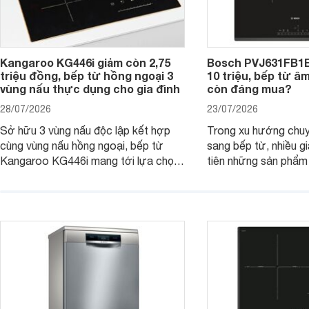
Kangaroo KG446i giảm còn 2,75
Bosch PVJ631FB1E
triệu đồng, bếp từ hồng ngoại 3
10 triệu, bếp từ â
vùng nấu thực dụng cho gia đình
còn đáng mua?
28/07/2026
23/07/2026
Sở hữu 3 vùng nấu độc lập kết hợp
Trong xu hướng chuy
cùng vùng nấu hồng ngoại, bếp từ
sang bếp từ, nhiều gi
Kangaroo KG446i mang tới lựa chọn
tiên những sản phẩm 
đáng cân nhắc cho nhu cầu nấu
nướng cao, độ bền t
nướng tại gia đình. Hiện sản phẩm
thương hiệu uy tín. 
cũng đang được giảm giá khá sâu tại
PVJ631FB1E là một 
nhiều cửa hàng, đại lý.
mẫu bếp đáp ứng tốt 