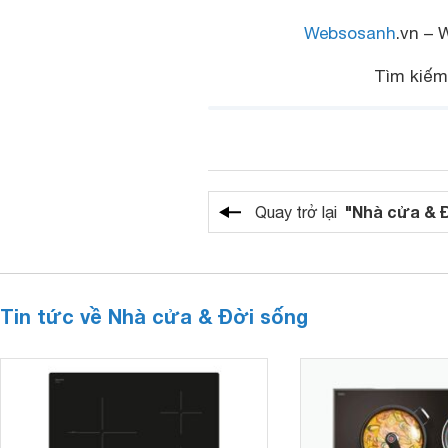
Websosanh
.vn – 
Tìm kiế
"Nhà cửa & 
Quay trở lại
Tin tức về Nhà cửa & Đời sống