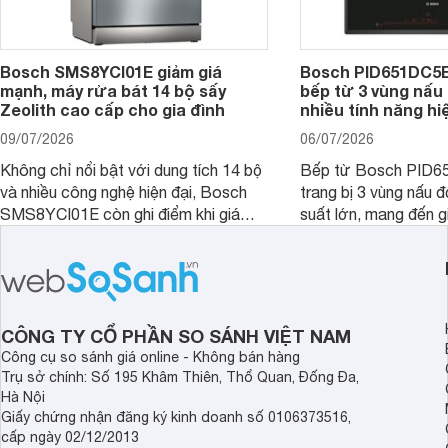
Bosch SMS8YCI01E giảm giá
Bosch PID651DC5E 
mạnh, máy rửa bát 14 bộ sấy
bếp từ 3 vùng nấu 
Zeolith cao cấp cho gia đình
nhiều tính năng hi
09/07/2026
06/07/2026
Không chỉ nổi bật với dung tích 14 bộ
Bếp từ Bosch PID
và nhiều công nghệ hiện đại, Bosch
trang bị 3 vùng nấu 
SMS8YCI01E còn ghi điểm khi giá
suất lớn, mang đến g
bán thực tế đã giảm đáng kể so với
nướng linh hoạt và h
thời điểm mới mở bán, mang lại tỷ lệ
gia đình.
giá trị/chi phí hấp dẫn hơn cho người
dùng đang tìm kiếm một mẫu máy rửa
bát cao cấp.
CÔNG TY CỔ PHẦN SO SÁNH VIỆT NAM
Công cụ so sánh giá online - Không bán hàng
Trụ sở chính: Số 195 Khâm Thiên, Thổ Quan, Đống Đa,
Hà Nội
Giấy chứng nhận đăng ký kinh doanh số 0106373516,
cấp ngày 02/12/2013