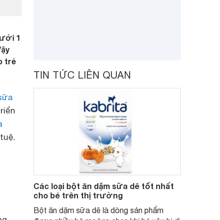
dưới 1
Vậy
 trẻ
TIN TỨC LIÊN QUAN
sữa
riển
a
tuệ.
Các loại bột ăn dặm sữa dê tốt nhất
cho bé trên thị trường
Bột ăn dặm sữa dê là dòng sản phẩm
ng