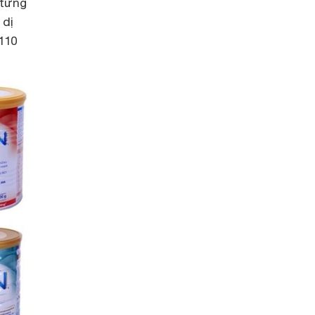
 từng
 dị
110