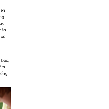
nên
ng
các
nên
 củ
i
 béo,
hẩm
uống