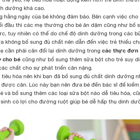
inh dưỡng khá cao.
 hằng ngày của bé không đảm bảo. Bên cạnh việc cho 
ổi đầu thì các mẹ thường cho bé ăn dặm cũng như bổ 
c, tuy nhiên có thể do chế độ dinh dưỡng trong các b
a không bổ sung đủ chất nên dẫn đến việc trẻ thiếu ch
các thực đơn
mẹ cần phải cân đối lại dinh dưỡng trong
y cho bé
cũng như bổ sung thêm sữa bột cho trẻ suy d
ác chất cho sự phát triển cân nặng.
 tiêu hóa nên khi bạn đã bổ sung đủ chất dinh dưỡng 
 được cân. Lúc này bạn nên đưa bé đến bác sĩ để kiểm 
bé và bổ sung thêm các loại sữa bột nào dễ tiêu hóa, c
 sinh có lợi cho đường ruột giúp bé dễ hấp thụ dinh d