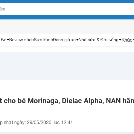
Khác
 Bé
Review sách
Sức khoẻ
Đánh giá xe
Nhà cửa & Đời sống
ột cho bé Morinaga, Dielac Alpha, NAN hã
p nhật ngày: 29/05/2020, lúc 12:41