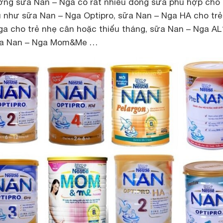
rường sữa Nan – Nga có rất nhiều dòng sữa phù hợp cho
 như sữa Nan – Nga Optipro, sữa Nan – Nga HA cho trẻ
ga cho trẻ nhẹ cân hoặc thiếu tháng, sữa Nan – Nga AL
 sữa Nan – Nga Mom&Me …