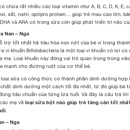
 chứa rất nhiều các loại vitamin như A, B, C, D, K, E, 
i, sắt, natri, optipro protein… giúp trẻ mau cao lớn, bê
HA và ARA có trong sữa còn giúp phát triển trí não của
ữa Nan – Nga
trợ tốt nhất hệ tiêu hóa non nớt của bé vì trong thàn
 vi khuẩn Bifidobacteria là một loại vi khuẩn có lợi có
 mẹ. Loại khuẩn này đóng vai trò quan trọng trong việ
hỏe mạnh cho đường ruột của cơ thể bé.
loại sữa có công thức có thành phần dinh dưỡng hợp 
 chất dinh dưỡng một cách tối đa nhất, từ đó giúp bé 
úng tiêu chuẩn của từng lứa tuổi. Và đây là câu trả lời
loại sữa bột nào giúp trẻ tăng cân tốt nhấ
 các mẹ về
uổi
.
an – Nga