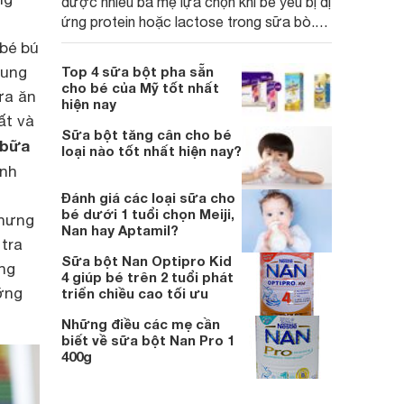
được nhiều bà mẹ lựa chọn khi bé yêu bị dị
ứng protein hoặc lactose trong sữa bò.
Đồng thời, loại bột ăn dặm này cũng có
bé bú
thành phần giàu dưỡng chất, giúp bé phát
sung
Top 4 sữa bột pha sẵn
triển toàn diện, tăng cân nhanh.
cho bé của Mỹ tốt nhất
ữa ăn
hiện nay
ất và
Sữa bột tăng cân cho bé
 bữa
loại nào tốt nhất hiện nay?
inh
Đánh giá các loại sữa cho
bé dưới 1 tuổi chọn Meiji,
nhưng
Nan hay Aptamil?
tra
Sữa bột Nan Optipro Kid
ũng
4 giúp bé trên 2 tuổi phát
ưỡng
triển chiều cao tối ưu
Những điều các mẹ cần
biết về sữa bột Nan Pro 1
400g