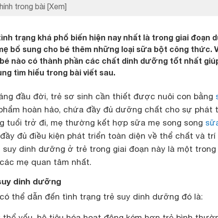
hính trong bài
[Xem]
tình trạng khá phổ biến hiện nay nhất là trong giai đoạn 
à mẹ bổ sung cho bé thêm những loại sữa bột công thức. 
 bé nào có thành phần các chất dinh dưỡng tốt nhất giúp
ng tìm hiểu trong bài viết sau.
ng đầu đời, trẻ sơ sinh cần thiết được nuôi con bằng
 phẩm hoàn hảo, chứa đầy đủ dưỡng chất cho sự phát t
áng tuổi trở đi, mẹ thường kết hợp sữa mẹ song song
sữ
đầy đủ điều kiện phát triển toàn diện về thể chất và trí 
, suy dinh dưỡng ở trẻ trong giai đoạn này là một trong
các mẹ quan tâm nhất.
 suy dinh dưỡng
ó thể dẫn đến tình trạng trẻ suy dinh dưỡng đó là:
ơ thể yếu, hệ tiêu hóa hoạt động kém hơn trẻ bình thườ