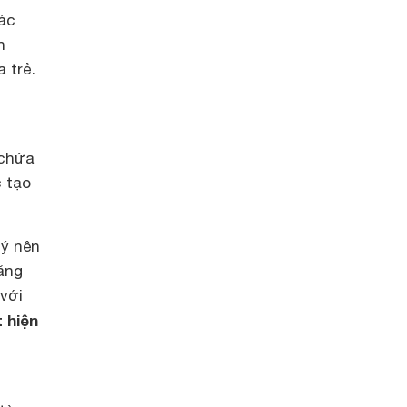
các
n
 trẻ.
h
 chứa
c tạo
lý nên
tăng
 với
t hiện