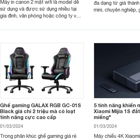
Máy in canon 2 mặt wifi là model dễ
đa dạng từ giá thành
sử dụng và được sử dụng nhiều tại
mini, chuyên nghiệp, 
gia đình, văn phòng hoặc công ty vừa
với mọi nhu cầu. Điể
và nhỏ với mức giá hợp lý chỉ từ 3
mẫu máy in ảnh Cano
triệu đồng.
dụng 2024.
Ghế gaming GALAX RGB GC-01S
5 tính năng khiến 
Black giá chỉ 2 triệu mà có loạt
Xiaomi Mijia 1S đắ
tính năng cực cao cấp
miếng"
01/03/2024
01/03/2024
Trong phân khúc ghế gaming giá rẻ
Máy chiếu 4K Xiaomi 