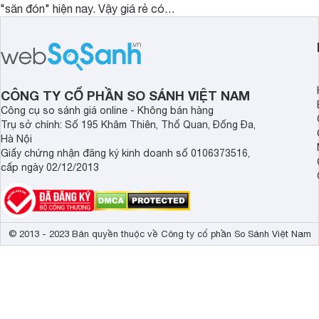
"săn đón" hiện nay. Vậy giá rẻ có
mẫu máy chiếu dưới 5
đồng nghĩa với chất lượng kém hay
rẻ nên dùng 2024.
không, bài viết đánh giá máy in Canon
LBP6030 dưới đây sẽ giúp bạn hiểu
hơn.
CÔNG TY CỔ PHẦN SO SÁNH VIỆT NAM
Công cụ so sánh giá online - Không bán hàng
Trụ sở chính: Số 195 Khâm Thiên, Thổ Quan, Đống Đa,
Hà Nội
Giấy chứng nhận đăng ký kinh doanh số 0106373516,
cấp ngày 02/12/2013
© 2013 - 2023 Bản quyền thuộc về Công ty cổ phần So Sánh Việt Nam