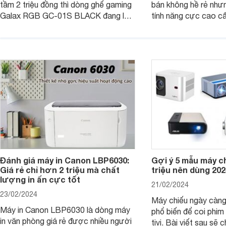
tầm 2 triệu đồng thì dòng ghế gaming
bán không hề rẻ nhưng
Galax RGB GC-01S BLACK đang là
tính năng cực cao cấ
một trong những lựa chọn tốt hàng
các trải nghiệm sử dụ
đầu. Bài viết dưới đây sẽ giúp bạn
người dùng. Chi tiết 
hiểu hơn về dòng ghế này.
trong bài viết dưới đ
Đánh giá máy in Canon LBP6030:
Gợi ý 5 mẫu máy c
Giá rẻ chỉ hơn 2 triệu mà chất
triệu nên dùng 202
lượng in ấn cực tốt
21/02/2024
23/02/2024
Máy chiếu ngày càn
Máy in Canon LBP6030 là dòng máy
phổ biến để coi phim 
in văn phòng giá rẻ được nhiều người
tivi. Bài viết sau sẽ chia sẻ cho bạn 5