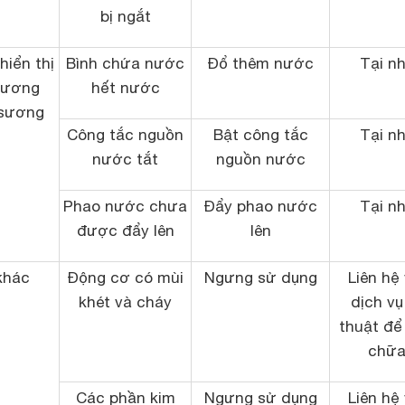
bị ngắt
hiển thị
Bình chứa nước
Đổ thêm nước
Tại n
sương
hết nước
 sương
Công tắc nguồn
Bật công tắc
Tại n
nước tắt
nguồn nước
Phao nước chưa
Đẩy phao nước
Tại n
được đẩy lên
lên
khác
Động cơ có mùi
Ngưng sử dụng
Liên hệ 
khét và cháy
dịch vụ
thuật để
chữ
Các phần kim
Ngưng sử dụng
Liên hệ 