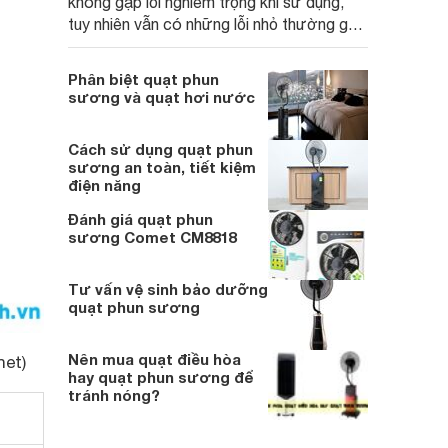
không gặp lỗi nghiêm trọng khi sử dụng,
tuy nhiên vẫn có những lỗi nhỏ thường gặp
cần biết cách xử lý nhanh chóng
Phân biệt quạt phun
sương và quạt hơi nước
Cách sử dụng quạt phun
sương an toàn, tiết kiệm
điện năng
Đánh giá quạt phun
sương Comet CM8818
Tư vấn vệ sinh bảo dưỡng
quạt phun sương
Nên mua quạt điều hòa
net)
hay quạt phun sương để
tránh nóng?