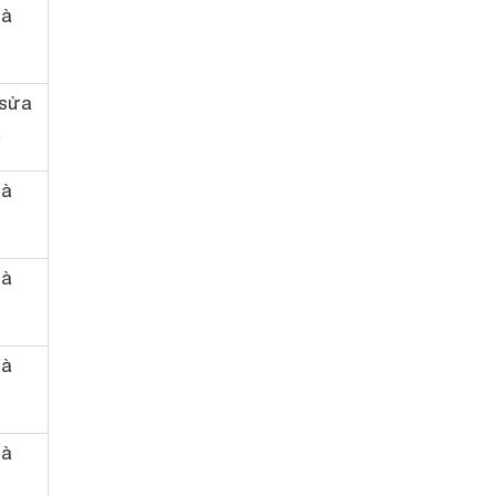
hà
 sửa
a
hà
hà
hà
hà