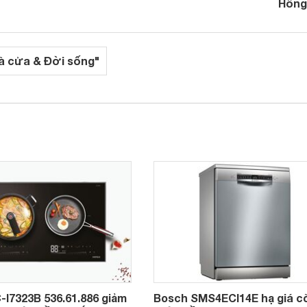
Hồng
à cửa & Đời sống"
-I7323B 536.61.886 giảm
Bosch SMS4ECI14E hạ giá c