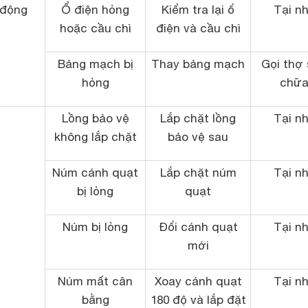
 động
Ổ điện hỏng
Kiểm tra lại ổ
Tại n
hoặc cầu chì
điện và cầu chì
Bảng mạch bị
Thay bảng mạch
Gọi thợ
hỏng
chữ
Lồng bảo vệ
Lắp chặt lồng
Tại n
không lắp chặt
bảo vệ sau
Núm cánh quạt
Lắp chặt núm
Tại n
bị lỏng
quạt
Núm bị lỏng
Đổi cánh quạt
Tại n
mới
Núm mất cân
Xoay cánh quạt
Tại n
bằng
180 độ và lắp đặt