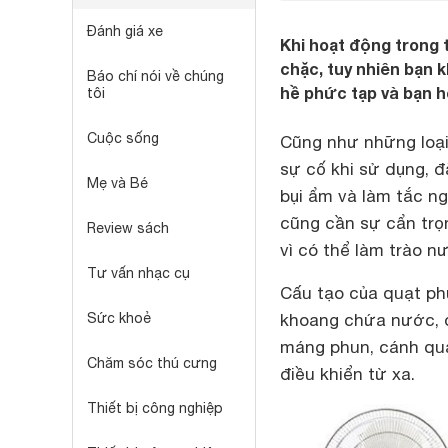
Đánh giá xe
Khi hoạt động trong 
chặc, tuy nhiên bạn 
Báo chí nói về chúng
hề phức tạp và bạn h
tôi
Cuộc sống
Cũng như những loạ
sự cố khi sử dụng, 
Mẹ và Bé
bụi ẩm và làm tắc n
cũng cần sự cẩn trọ
Review sách
vì có thể làm trào n
Tư vấn nhạc cụ
Cấu tạo của quạt ph
Sức khoẻ
khoang chứa nước, đ
máng phun, cánh quạt
Chăm sóc thú cưng
điều khiển từ xa.
Thiết bị công nghiệp