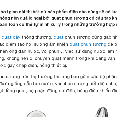
thời gian dài thì bất cứ sản phẩm điện nào cũng sẽ có lú
không nên quá lo ngại bởi quạt phun sương có cấu tạo k
oàn toàn có thể tự mình xử lý trong những trường hợp 
i
quạt cây
thông thường,
quạt
phun sương cũng gặp n
đặc điểm tạo hơi sương ẩm khiến
quạt phun sương
dễ 
ghẽn ống dẫn nước, vòi phun… Việc sử dụng nước làm 
ng, không nên di chuyển quạt mạnh trong khi đang vận
ước gây chập điện, hỏng thiết bị.
un sương trên thị trường thường bao gồm các bộ phận
ường ống dẫn hơi nước, vòi phun sương tiết diện nhỏ
, lồng quạt, bộ phận động cơ điện, bảng điều khiển đi