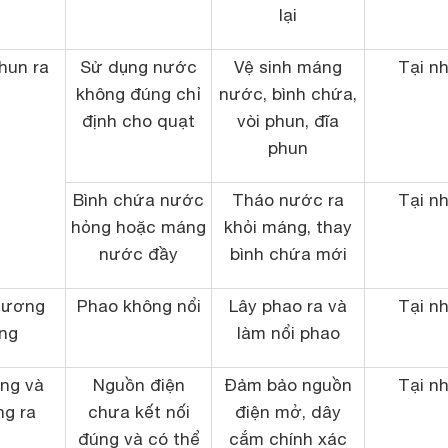
lại
hun ra
Sử dụng nước
Vệ sinh máng
Tại n
không đúng chỉ
nước, bình chứa,
định cho quạt
vòi phun, đĩa
phun
Bình chứa nước
Tháo nước ra
Tại n
hỏng hoặc máng
khỏi máng, thay
nước đầy
bình chứa mới
sương
Phao không nổi
Lây phao ra và
Tại n
ng
làm nổi phao
ng và
Nguồn điện
Đảm bảo nguồn
Tại n
g ra
chưa kết nối
điện mở, dây
đúng và có thể
cắm chính xác