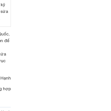
 kỹ
 sửa
a
Quốc,
ên để
cửa
rục
 Hạnh
g hợp