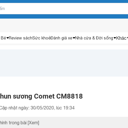
Khác
 Bé
Review sách
Sức khoẻ
Đánh giá xe
Nhà cửa & Đời sống
 phun sương Comet CM8818
Cập nhật ngày: 30/05/2020, lúc 19:34
hính trong bài
[Xem]