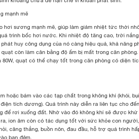
sinh khoang chứa để hạn chế vi khuẩn phát sinh.
ng mạnh mẽ
o hơi sương mạnh mẽ, giúp làm giảm nhiệt tức thời nh
á trình bốc hơi nước. Khi nhiệt độ tăng cao, trời nắng
t phát huy công dụng của nó càng hiệu quả, khả năng p
uạt còn làm cân bằng độ ẩm bị mất trong căn phòng.
 80W, quạt có thể chạy tốt trong căn phòng có diện tíc
âm hoặc bám vào các tạp chất trong không khí (khói, bụi,
ện tích dương). Quá trình này diễn ra liên tục cho đến
ng để rơi xuống đất. Nhờ vào đó không khí sẽ được khử
 ra, ion âm còn có tác dụng tốt với sức khỏe con người,
i, căng thẳng, buồn nôn, đau đầu, hỗ trợ quá trình hấ
 vào ban đêm.