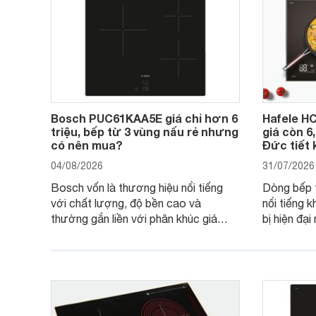
Bosch PUC61KAA5E giá chỉ hơn 6
Hafele HC
triệu, bếp từ 3 vùng nấu rẻ nhưng
giá còn 6
có nên mua?
Đức tiết 
04/08/2026
31/07/2026
Bosch vốn là thương hiệu nổi tiếng
Dòng bếp 
với chất lượng, độ bền cao và
nổi tiếng k
thường gắn liền với phân khúc giá
bị hiện đạ
cao. Tuy nhiên, trên thị trường hiện
536.61.88
nay, mẫu bếp từ Bosch 3 vùng nấu
hàng, siêu 
PUC61KAA5E lại đang được nhiều
đưa tới lự
đơn vị phân phối với mức giá khá dễ
gia đình.
tiếp cận, thu hút sự quan tâm của
nhiều người tiêu dùng.