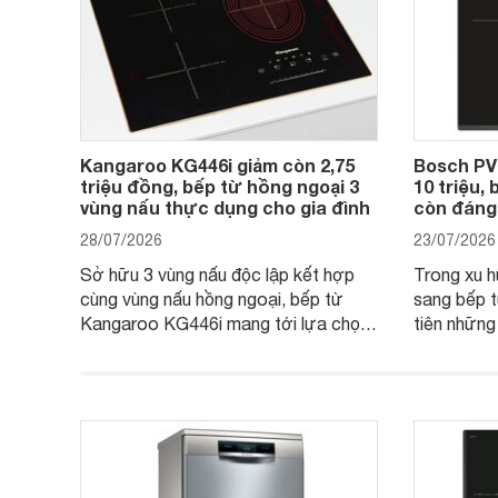
Kangaroo KG446i giảm còn 2,75
Bosch PV
triệu đồng, bếp từ hồng ngoại 3
10 triệu,
vùng nấu thực dụng cho gia đình
còn đáng
28/07/2026
23/07/2026
Sở hữu 3 vùng nấu độc lập kết hợp
Trong xu 
cùng vùng nấu hồng ngoại, bếp từ
sang bếp t
Kangaroo KG446i mang tới lựa chọn
tiên những
đáng cân nhắc cho nhu cầu nấu
nướng cao,
nướng tại gia đình. Hiện sản phẩm
thương hiệ
cũng đang được giảm giá khá sâu tại
PVJ631FB1
nhiều cửa hàng, đại lý.
mẫu bếp đá