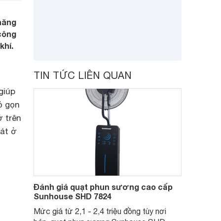
năng
công
khí.
TIN TỨC LIÊN QUAN
giúp
ỏ gọn
 trên
át ở
Đánh giá quạt phun sương cao cấp
Sunhouse SHD 7824
Mức giá từ 2,1 - 2,4 triệu đồng tùy nơi