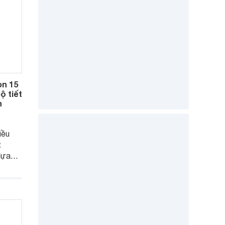
òn 15
ộ tiết
h
iều
t
lựa
 đình
bán
.