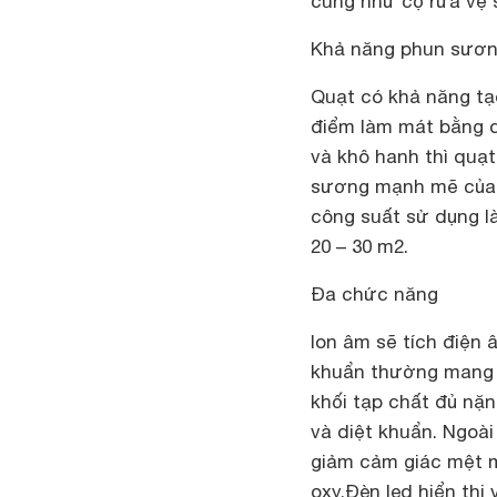
cũng như cọ rửa vệ 
Khả năng phun sươ
Quạt có khả năng tạ
điểm làm mát bằng qu
và khô hanh thì quạ
sương mạnh mẽ của q
công suất sử dụng là
20 – 30 m2.
Đa chức năng
Ion âm sẽ tích điện 
khuẩn thường mang đi
khối tạp chất đủ nặ
và diệt khuẩn. Ngoài
giảm cảm giác mệt mỏ
oxy.Đèn led hiển thị