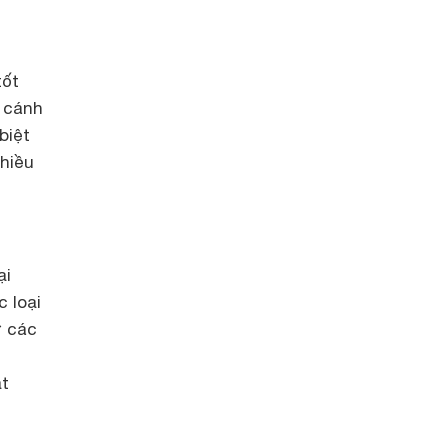
tốt
5 cánh
biệt
chiều
ại
 loại
ư các
m
ạt