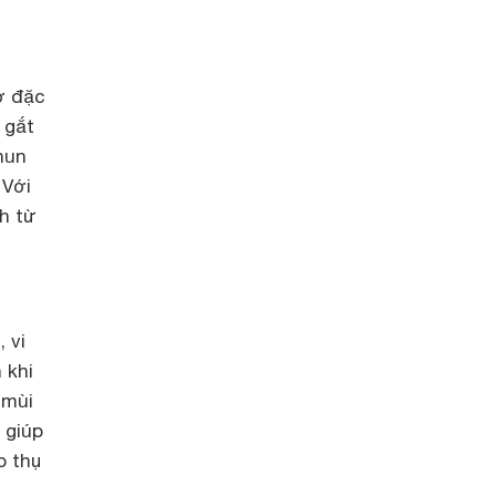
ờ đặc
 gắt
hun
 Với
h từ
 vi
 khi
 mùi
 giúp
p thụ