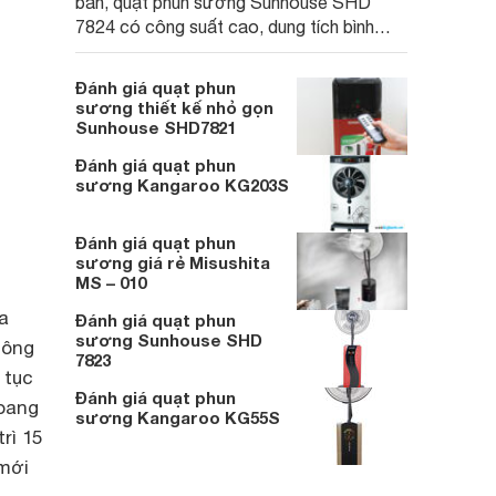
bán, quạt phun sương Sunhouse SHD
7824 có công suất cao, dung tích bình
chứa cao và thiết kế đẹp mắt sang trọng.
Đánh giá quạt phun
sương thiết kế nhỏ gọn
Sunhouse SHD7821
Đánh giá quạt phun
sương Kangaroo KG203S
Đánh giá quạt phun
sương giá rẻ Misushita
MS – 010
a
Đánh giá quạt phun
sương Sunhouse SHD
hông
7823
 tục
Đánh giá quạt phun
hoang
sương Kangaroo KG55S
rì 15
 mới