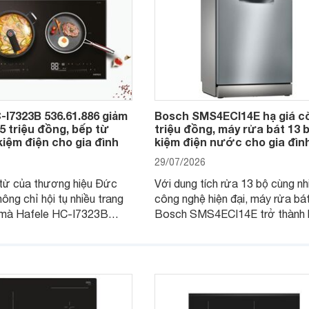
-I7323B 536.61.886 giảm
Bosch SMS4ECI14E hạ giá c
,5 triệu đồng, bếp từ
triệu đồng, máy rửa bát 13 b
kiệm điện cho gia đình
kiệm điện nước cho gia đìn
29/07/2026
từ của thương hiệu Đức
Với dung tích rửa 13 bộ cùng nh
hông chỉ hội tụ nhiều trang
công nghệ hiện đại, máy rửa bá
i mà Hafele HC-I7323B
Bosch SMS4ECI14E trở thành 
6 còn đang được nhiều cửa
chọn đáng cân nhắc cho các gia
thị điện máy giảm giá sâu,
Việt, nhất là trong bối cảnh giá 
a chọn chất lượng cho các
đang được điều chỉnh giảm sâu