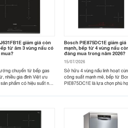
J631FB1E giảm giá còn
Bosch PIE875DC1E giảm giá
 bếp từ âm 3 vùng nấu có
mạnh, bếp từ 4 vùng nấu cò
 mua?
đáng mua trong năm 2026?
15/07/2026
hướng chuyển từ bếp gas
Sở hữu 4 vùng nấu linh hoạt cù
ừ, nhiều gia đình Việt ưu
công suất mạnh mẽ, bếp từ Bo
 sản phẩm có hiệu suất nấu
PIE875DC1E là lựa chọn phù h
 độ bền tốt và đến từ các
nhu cầu nấu nướng của gia đình
u uy tín. Bosch
thời được trang bị nhiều tiện íc
E là một trong những
minh và tính năng an toàn.
p ứng tốt các tiêu chí này.