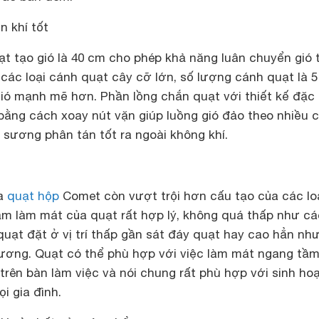
n khí tốt
t tạo gió là 40 cm cho phép khả năng luân chuyển gió 
các loại cánh quạt cây cỡ lớn, số lượng cánh quạt là 
ió mạnh mẽ hơn. Phần lồng chắn quạt với thiết kế đặc 
bằng cách xoay nút vặn giúp luồng gió đảo theo nhiều 
 sương phân tán tốt ra ngoài không khí.
ủa
quạt hộp
Comet còn vượt trội hơn cấu tạo của các lo
ầm làm mát của quạt rất hợp lý, không quá thấp như các
uạt đặt ở vị trí thấp gần sát đáy quạt hay cao hẳn nh
sương. Quạt có thể phù hợp với việc làm mát ngang tầ
 trên bàn làm việc và nói chung rất phù hợp với sinh ho
i gia đình.