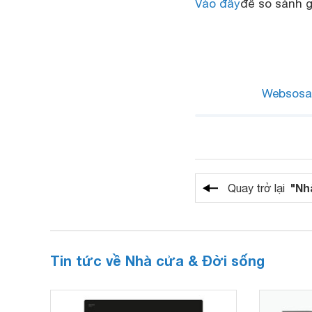
Vào đây
để so sánh g
Websosa
"Nh
Quay trở lại
Tin tức về Nhà cửa & Đời sống