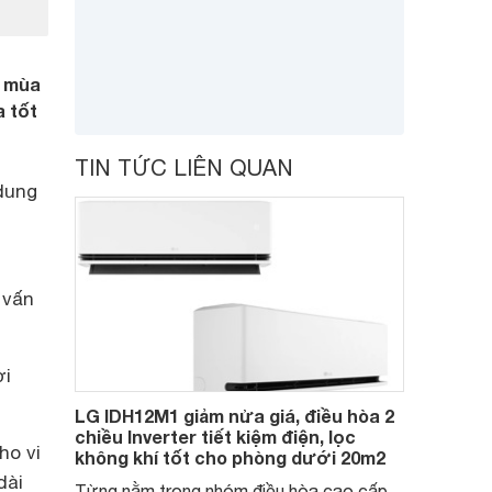
, mùa
a tốt
TIN TỨC LIÊN QUAN
 dung
 vấn
ời
LG IDH12M1 giảm nửa giá, điều hòa 2
chiều Inverter tiết kiệm điện, lọc
ho vi
không khí tốt cho phòng dưới 20m2
dài
Từng nằm trong nhóm điều hòa cao cấp