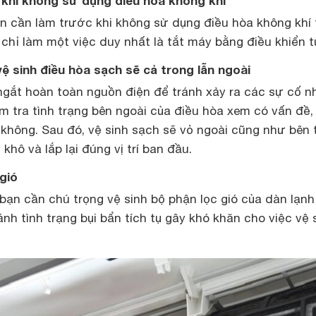
 khi không sử dụng điều hòa không khí
ạn cần làm trước khi không sử dụng điều hòa không khí 
ì chỉ làm một việc duy nhất là tắt máy bằng điều khiển t
vệ sinh điều hòa sạch sẽ cả trong lẫn ngoài
 ngắt hoàn toàn nguồn điện để tránh xảy ra các sự cố 
 tra tình trạng bên ngoài của điều hòa xem có vấn đề,
không. Sau đó, vệ sinh sạch sẽ vỏ ngoài cũng như bên 
khô và lắp lại đúng vị trí ban đầu.
gió
 bạn cần chú trọng vệ sinh bộ phận lọc gió của dàn lạnh
ánh tình trạng bụi bẩn tích tụ gây khó khăn cho việc vệ 