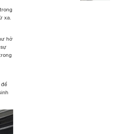
trong
ừ xa.
như hở
 sự
trong
 để
sinh