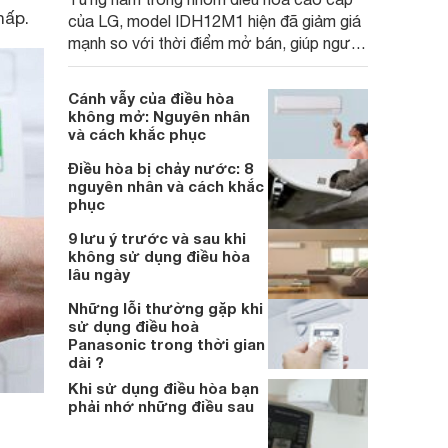
hấp.
của LG, model IDH12M1 hiện đã giảm giá
mạnh so với thời điểm mở bán, giúp người
dùng Việt có cơ hội tiếp cận một mẫu điều
hòa 2 chiều được trang bị nhiều công nghệ
Cánh vẫy của điều hòa
hiện đại.
không mở: Nguyên nhân
và cách khắc phục
Điều hòa bị chảy nước: 8
nguyên nhân và cách khắc
phục
9 lưu ý trước và sau khi
không sử dụng điều hòa
lâu ngày
Những lỗi thường gặp khi
sử dụng điều hoà
Panasonic trong thời gian
dài ?
Khi sử dụng điều hòa bạn
phải nhớ những điều sau