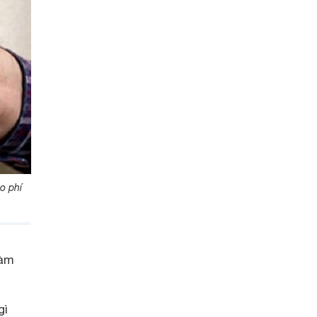
o phí
làm
gì