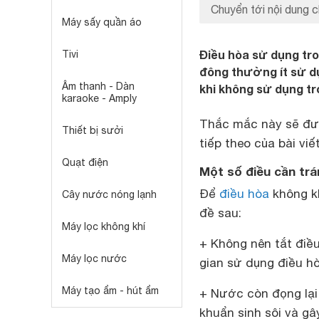
Chuyển tới nội dung c
Máy sấy quần áo
Điều hòa sử dụng tro
Tivi
đông thường ít sử dụ
Âm thanh - Dàn
khi không sử dụng tr
karaoke - Amply
Thắc mắc này sẽ được
Thiết bị sưởi
tiếp theo của bài viế
Quạt điện
Một số điều cần trá
Để
điều hòa
không kh
Cây nước nóng lạnh
đề sau:
Máy lọc không khí
+ Không nên tắt điều
Máy lọc nước
gian sử dụng điều hò
Máy tạo ẩm - hút ẩm
+ Nước còn đọng lại 
khuẩn sinh sôi và gâ