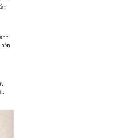
nấm
ránh
 nên
ắt
ầu