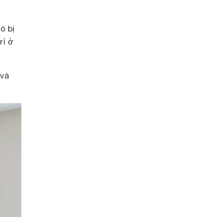
ó bị
rỉ ở
 và