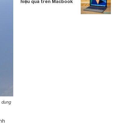
hiệu quả trên Macbook
n dung
anh