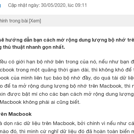
g
Cập nhật ngày: 30/05/2020, lúc 09:11
hính trong bài
[Xem]
sẽ hướng dẫn bạn cách mở rộng dung lượng bộ nhớ tr
thủ thuật nhanh gọn nhất.
ều có giới hạn bộ nhớ bên trong của nó, nếu như bạn 
book trong một quãng thời gian dài, thì không khó để 
ok của mình liên tục báo bộ nhớ đầy, do quá tải dữ liệ
ào để ta mở rộng dung lượng bộ nhớ trên Macbook, thì 
in được bật mí cho các bạn cách mở rộng dung lượng
 Macbook không phải ai cũng biết.
 trên Macbook
là dọn rác dữ liệu trên
Macbook
, bởi chính vì nếu như c
nào đó, thì mình cứ nghĩ dữ liệu đó đã hoàn toàn biến 