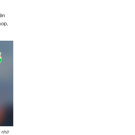
ên
hop,
ộ nhớ