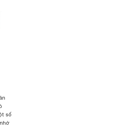
iản
ó
ột số
 nhớ