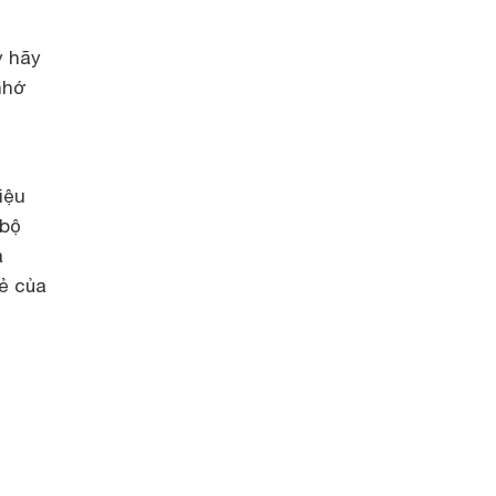
y hãy
nhớ
iệu
 bộ
à
ẻ
của