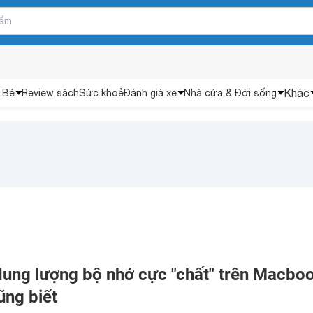
Khác
 Bé
Review sách
Sức khoẻ
Đánh giá xe
Nhà cửa & Đời sống
ung lượng bộ nhớ cực "chất" trên Macbo
ũng biết