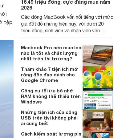
16,49 triệu đồng, cực đáng mua năm
hư
2026
hời
Các dòng MacBook vốn nổi tiếng với mức
ở tệp
giá đắt đỏ nhưng hiện nay, với dưới 20
triệu đồng, sinh viên và nhân viên văn
phòng đã có thể sở hữu những model
mới, đáp ứng tốt nhu cầu học tập và làm
Macbook Pro nên mua loại
việc cơ bản.
nào là tốt và chất lượng
nhất trên thị trường?
Tham khảo 7 tiện ích mở
rộng độc đáo dành cho
Google Chrome
Công cụ tối ưu bộ nhớ
RAM không thể thiếu trên
Windows
Những tiện ích của cổng
USB trên tivi không phải
ai cũng biết
Cách kiểm soát lượng pin