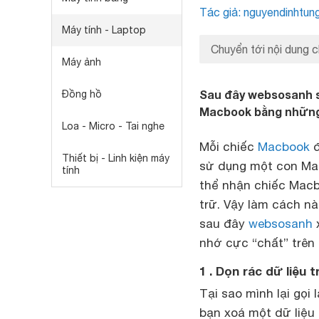
Tác giả: nguyendinhtun
Máy tính - Laptop
Chuyển tới nội dung c
Máy ảnh
Sau đây websosanh 
Đồng hồ
Macbook bằng những 
Loa - Micro - Tai nghe
Mỗi chiếc
Macbook
đ
Thiết bị - Linh kiện máy
sử dụng một con Mac
tính
thể nhận chiếc Macbo
trữ. Vậy làm cách n
sau đây
websosanh
x
nhớ cực “chất” trên
1 . Dọn rác dữ liệu
Tại sao mình lại gọi 
bạn xoá một dữ liệu 