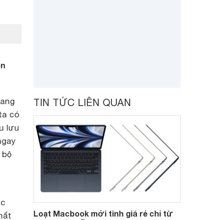
ên
đang
TIN TỨC LIÊN QUAN
ta có
u lưu
ngay
 bộ
ác
Loạt Macbook mới tinh giá rẻ chỉ từ
mất