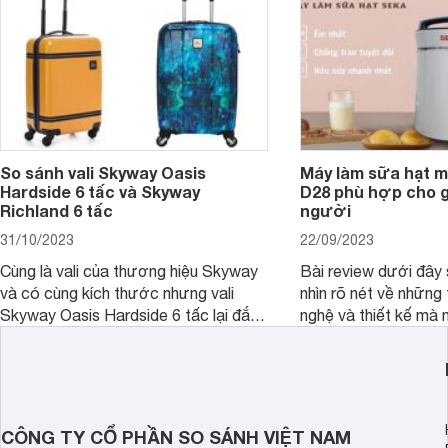
So sánh vali Skyway Oasis
Máy làm sữa hạt m
Hardside 6 tấc và Skyway
D28 phù hợp cho gi
Richland 6 tấc
người
31/10/2023
22/09/2023
Cùng là vali của thương hiệu Skyway
Bài review dưới đây 
và có cùng kích thước nhưng vali
nhìn rõ nét về những 
Skyway Oasis Hardside 6 tấc lại đắt
nghệ và thiết kế mà
hơn Vali Skyway Richland 6 tấc tận 1
Seka LN-D28 sở hữu
triệu đồng.
thể đưa ra quyết địn
CÔNG TY CỔ PHẦN SO SÁNH VIỆT NAM