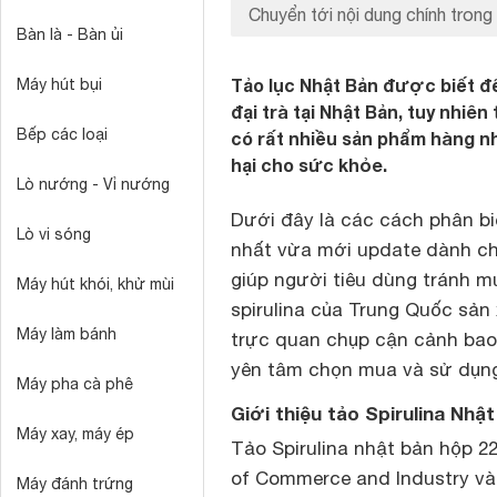
Chuyển tới nội dung chính trong 
Bàn là - Bàn ủi
Tảo lục Nhật Bản được biết 
Máy hút bụi
đại trà tại Nhật Bản, tuy nhiê
Bếp các loại
có rất nhiều sản phẩm hàng nh
hại cho sức khỏe.
Lò nướng - Vỉ nướng
Dưới đây là các cách phân biệ
Lò vi sóng
nhất vừa mới update dành cho
giúp người tiêu dùng tránh m
Máy hút khói, khử mùi
spirulina của Trung Quốc sản
Máy làm bánh
trực quan chụp cận cảnh bao 
yên tâm chọn mua và sử dụng
Máy pha cà phê
Giới thiệu tảo Spirulina Nhậ
Máy xay, máy ép
Tảo Spirulina nhật bản hộp 2
of Commerce and Industry và
Máy đánh trứng