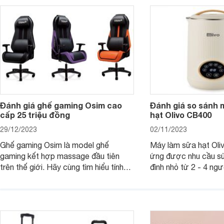
- 500k đẹp mắt nhé.
2025 mới vừa sang, 
mua sắm cuối năm.
Đánh giá ghế gaming Osim cao
Đánh giá so sánh 
cấp 25 triệu đồng
hạt Olivo CB400
29/12/2023
02/11/2023
Ghế gaming Osim là model ghế
Máy làm sữa hạt Ol
gaming kết hợp massage đầu tiên
ứng được nhu cầu sử
trên thế giới. Hãy cùng tìm hiểu tính
đình nhỏ từ 2 - 4 ng
năng và chất lượng của sản phẩm
qua bài đánh giá dướ
ngay trong bài viết sau.
hơn về dòng máy này