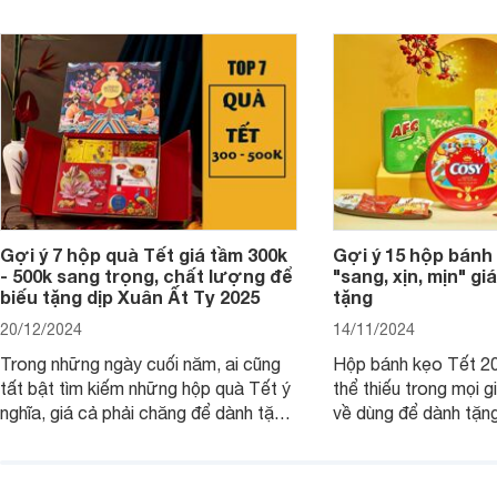
Gợi ý 7 hộp quà Tết giá tầm 300k
Gợi ý 15 hộp bánh
- 500k sang trọng, chất lượng để
"sang, xịn, mịn" giá
biếu tặng dịp Xuân Ất Tỵ 2025
tặng
20/12/2024
14/11/2024
Trong những ngày cuối năm, ai cũng
Hộp bánh kẹo Tết 20
tất bật tìm kiếm những hộp quà Tết ý
thể thiếu trong mọi g
nghĩa, giá cả phải chăng để dành tặng
về dùng để dành tặng
cho người thân, bạn bè, đồng nghiệp.
bè hoặc để chưng tr
Hãy để Websosanh.vn giới thiệu cho
tiên. Trong bài viết
bạn 7 mẫu hộp quà Tết giá tầm 300k
sẽ giới thiệu cho bạ