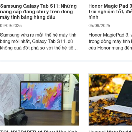
Samsung Galaxy Tab S11: Những
Honor Magic Pad 3
nâng cấp đáng chú ý trên dòng
trải nghiệm tốt, đ
máy tính bảng hàng đầu
hình
09/09/2025
05/09/2025
Samsung vừa ra mắt thế hệ máy tính
Honor MagicPad 3, v
bảng mới nhất, Galaxy Tab S11, dù
trong dòng máy tính
không quá đột phá so với thế hệ tiền
của Honor mang đến 
nhiệm nhưng những cải tiến tập trung
diện với màn hình lớn
vào hiệu năng xử lý, thiết kế, cùng
mẽ và thời lượng pin
nâng cấp phần mềm hứa hẹn mang
nhiên, màn hình LCD
đến trải nghiệm người dùng liền mạch
để lại một điểm trừ k
và mượt mà hơn.