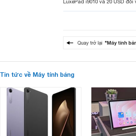
LuxePad i9010 và 20 USD đối 
"Máy tính bả
Quay trở lại
Tin tức về Máy tính bảng