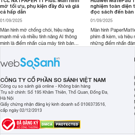
TCL NXTPAPER 11 Plus: Màn hình
Huawei MatePad 12
mờ tối ưu, phụ kiện đầy đủ và giá
nghiệm toàn diện 
cả hấp dẫn
đọc sách đến bàn 
01/09/2025
01/09/2025
Màn hình mờ chống chói, hiệu năng
Màn hình PaperMatte
mạnh mẽ và nhiều tính năng AI thông
phím đi kèm, và hiệu 
minh là điểm nhấn của máy tính bảng
những điểm nhấn đán
TCL NXTPAPER 11 Plus, một thiết bị
Huawei MatePad 12 
đáng chú ý trong phân khúc tầm
máy tính bảng hướng
trung.
đọc sách và làm việc 
CÔNG TY CỔ PHẦN SO SÁNH VIỆT NAM
Công cụ so sánh giá online - Không bán hàng
Trụ sở chính: Số 195 Khâm Thiên, Thổ Quan, Đống Đa,
Hà Nội
Giấy chứng nhận đăng ký kinh doanh số 0106373516,
cấp ngày 02/12/2013