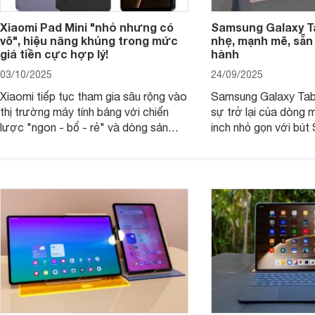
Xiaomi Pad Mini "nhỏ nhưng có
Samsung Galaxy T
võ", hiệu năng khủng trong mức
nhẹ, mạnh mẽ, sẵn
giá tiền cực hợp lý!
hành
03/10/2025
24/09/2025
Xiaomi tiếp tục tham gia sâu rộng vào
Samsung Galaxy Tab
thị trường máy tính bảng với chiến
sự trở lại của dòng 
lược "ngon - bổ - rẻ" và dòng sản
inch nhỏ gọn với bút 
phẩm Xiaomi Pad Mini mới trình làng
hàng loạt tính năng 
tháng 9/2025 là ví dụ điển hình. Không
mang đến trải nghiệm
chỉ có giá bán hợp lý, sản phẩm còn
cao. Nhưng liệu chiế
hội tụ những trang bị cao cấp hàng
thực sự đáng giá?
đầu, tối ưu trải nghiệm của người sử
dụng.