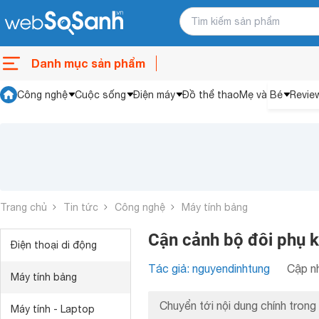
Danh mục sản phẩm
Công nghệ
Cuộc sống
Điện máy
Đồ thể thao
Mẹ và Bé
Revie
Trang chủ
Tin tức
Công nghệ
Máy tính bảng
Cận cảnh bộ đôi phụ k
Điện thoại di động
Tác giả: nguyendinhtung
Cập nh
Máy tính bảng
Chuyển tới nội dung chính trong 
Máy tính - Laptop