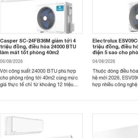
Casper SC-24FB36M giảm tới 4
Electrolux ESV09C6
triệu đồng, điều hòa 24000 BTU
triệu đồng, điều h
làm mát tốt phòng 40m2
điện 5 sao cho ph
06/08/2026
04/08/2026
Với công suất 24000 BTU phù hợp
Thuộc dòng điều hòa 
cho phòng rộng tới 40m2 cùng mức
hệ mới 2026, ESV09
giá thực tế chỉ từ khoảng 12 triệu
hợp nhiều công nghệ 
đồng, Casper SC-24FB36M đang là
nâng cao hiệu quả là
một trong những mẫu điều hòa phổ
điện và vận hành êm 
thông thu hút nhiều sự quan tâm của
thiết bị đang được nh
người tiêu dùng Việt.
giá bán rất dễ chịu.