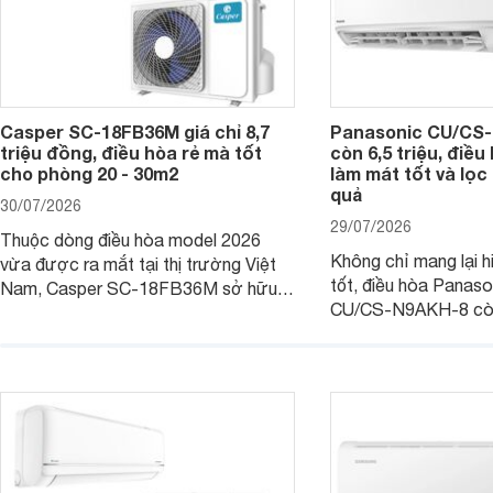
Casper SC-18FB36M giá chỉ 8,7
Panasonic CU/CS-
triệu đồng, điều hòa rẻ mà tốt
còn 6,5 triệu, điề
cho phòng 20 - 30m2
làm mát tốt và lọc 
quả
30/07/2026
29/07/2026
Thuộc dòng điều hòa model 2026
Không chỉ mang lại h
vừa được ra mắt tại thị trường Việt
tốt, điều hòa Panas
Nam, Casper SC-18FB36M sở hữu
CU/CS-N9AKH-8 còn
công suất làm mát 18.000 BTU, phù
với khả năng vận hàn
hợp với các phòng có diện tích từ 20
thụ điện hợp lý và đ
- 30 m2. Bên cạnh khả năng làm mát
trình sử dụng lâu dài.
hiệu quả, sản phẩm còn được trang bị
nhiều tính năng và công nghệ hiện đại.