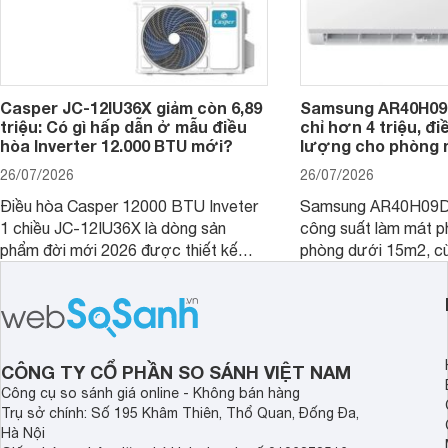
Casper JC-12IU36X giảm còn 6,89
Samsung AR40H09
triệu: Có gì hấp dẫn ở mẫu điều
chỉ hơn 4 triệu, đ
hòa Inverter 12.000 BTU mới?
lượng cho phòng 
26/07/2026
26/07/2026
Điều hòa Casper 12000 BTU Inveter
Samsung AR40H09D
1 chiều JC-12IU36X là dòng sản
công suất làm mát p
phẩm đời mới 2026 được thiết kế
phòng dưới 15m2, cù
cho phòng từ 15 - 20m2, không chỉ
lý là lựa chọn rất đ
sở hữu khả năng làm mát tốt mà còn
phòng ngủ, phòng khá
có giá bán rất hợp lý.
CÔNG TY CỔ PHẦN SO SÁNH VIỆT NAM
Công cụ so sánh giá online - Không bán hàng
Trụ sở chính: Số 195 Khâm Thiên, Thổ Quan, Đống Đa,
Hà Nội