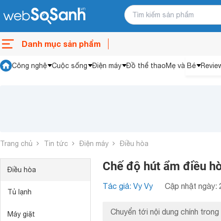
Danh mục sản phẩm
Công nghệ
Cuộc sống
Điện máy
Đồ thể thao
Mẹ và Bé
Revie
Trang chủ
Tin tức
Điện máy
Điều hòa
Chế độ hút ẩm điều hòa
Điều hòa
Tác giả: Vy Vy
Cập nhật ngày: 
Tủ lạnh
Chuyển tới nội dung chính trong 
Máy giặt