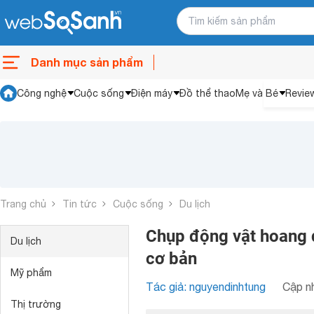
Danh mục sản phẩm
Công nghệ
Cuộc sống
Điện máy
Đồ thể thao
Mẹ và Bé
Revie
Trang chủ
Tin tức
Cuộc sống
Du lịch
Chụp động vật hoang 
Du lịch
cơ bản
Mỹ phẩm
Tác giả: nguyendinhtung
Cập nh
Thị trường