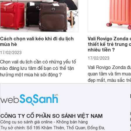
Cách chọn vali kéo khi đi du lịch
Vali Rovigo Zonda 
mùa hè
thiết kế trẻ trung 
nhiêu tiền ?
17/02/2023
17/02/2023
Chọn vali du lịch cần có những yếu tố
Vali Rovigo Zonda đ
nào đáng lưu tâm để bạn có thể tận
quan tâm và tìm mua 
hưởng một mùa hè sôi động ?
đẹp mắt, màu sắc trẻ
hợp lý.
CÔNG TY CỔ PHẦN SO SÁNH VIỆT NAM
Công cụ so sánh giá online - Không bán hàng
Trụ sở chính: Số 195 Khâm Thiên, Thổ Quan, Đống Đa,