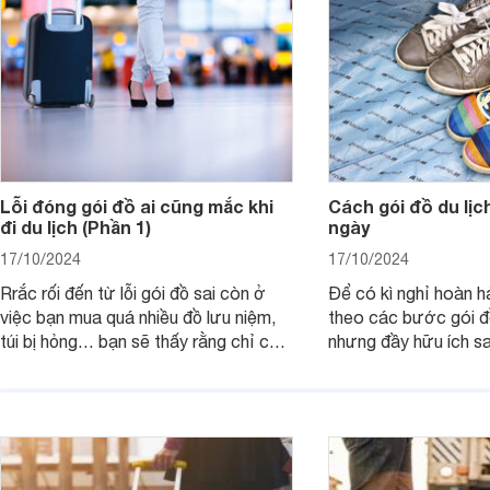
Lỗi đóng gói đồ ai cũng mắc khi
Cách gói đồ du lịch
đi du lịch (Phần 1)
ngày
17/10/2024
17/10/2024
Rrắc rối đến từ lỗi gói đồ sai còn ở
Để có kì nghỉ hoàn h
việc bạn mua quá nhiều đồ lưu niệm,
theo các bước gói đ
túi bị hỏng… bạn sẽ thấy rằng chỉ cần
nhưng đầy hữu ích sa
1 chi tiết nhỏ cũng khiến bạn rơi vào
thảm họa trong kì nghỉ mà bạn không
hề mong muốn.