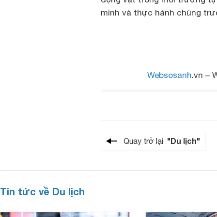
mình và thực hành chúng trướ
Websosanh
.vn – 
"Du lịch"
Quay trở lại
Tin tức về Du lịch