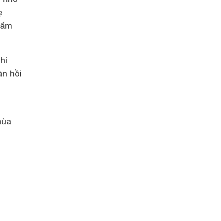
ẹ
hấm
hi
àn hồi
mùa