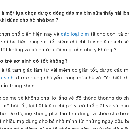
 là một lựa chọn được đông đảo mẹ bỉm sữa thấy hài lòn
khi dùng cho bé nhà bạn ?
chọn phổ biến hiện nay về
các loại bỉm
tã cho con, tã c
với bé, tiện dụng và tiết kiệm chi phí, tuy nhiên cách s
 tốt không và có nhược điểm gì cần chú ý không ?
o trẻ sơ sinh có tốt không?
 là tã tam giác làm từ vải mềm co giãn tốt, được các m
ơ sinh
, được dùng chủ yếu trong mùa hè và đặc biệt kh
uấn trong khăn.
o bé mẹ sẽ không phải lo lắng về độ thông thoáng do c
ồ hôi tốt, lại tiết kiệm chi phí vì có thể giặt và sử dụng
hô. Do đó, mẹ không phải lăn tăn dùng tã chéo cho bé 
rất nhiều mẹ dùng cho bé nhà mình từ những ngày đầu b