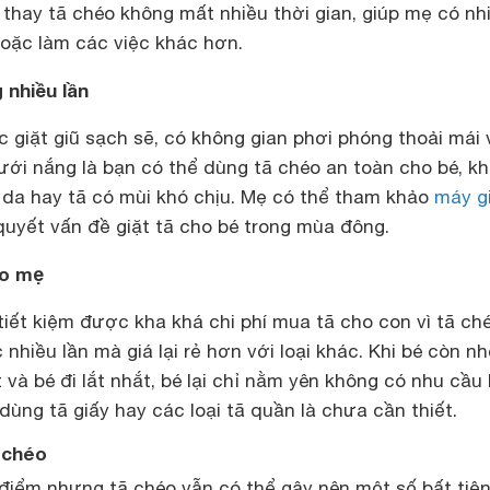
 thay tã chéo không mất nhiều thời gian, giúp mẹ có nh
hoặc làm các việc khác hơn.
 nhiều lần
 giặt giũ sạch sẽ, có không gian phơi phóng thoải mái 
dưới nắng là bạn có thể dùng tã chéo an toàn cho bé, k
m da hay tã có mùi khó chịu. Mẹ có thể tham khảo
máy g
quyết vấn đề giặt tã cho bé trong mùa đông.
ho mẹ
tiết kiệm được kha khá chi phí mua tã cho con vì tã ché
nhiều lần mà giá lại rẻ hơn với loại khác. Khi bé còn nh
t và bé đi lắt nhắt, bé lại chỉ nằm yên không có nhu cầu
dùng tã giấy hay các loại tã quần là chưa cần thiết.
 chéo
điểm nhưng tã chéo vẫn có thể gây nên một số bất tiệ