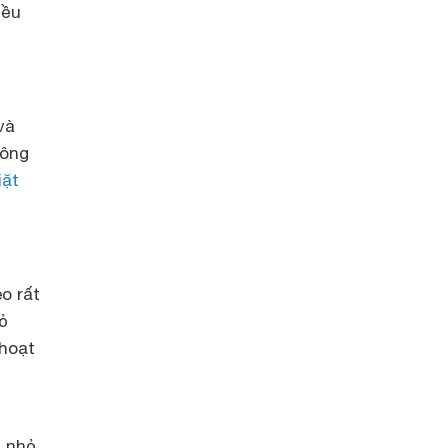
iều
và
hông
iặt
o rất
ỏ
 hoạt
n nhỏ