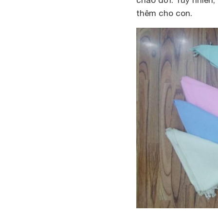
chào đời. Tuy nhiên
thêm cho con.