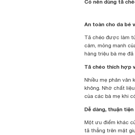
Có nên dùng tã ché
An toàn cho da bé 
Tã chéo được làm từ 
cảm, mỏng manh của 
hàng triệu bà mẹ đã 
Tã chéo thích hợp v
Nhiều mẹ phân vân kh
không. Nhờ chất liệu
của các bà mẹ khi có
Dễ dàng, thuận tiện
Một ưu điểm khác của
tã thẳng trên mặt gi