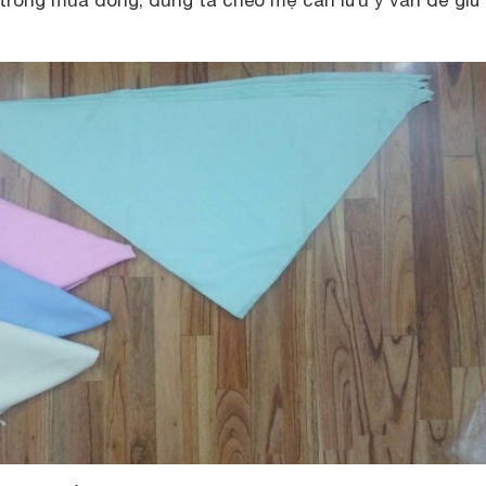
, trong mùa đông, dùng tã chéo mẹ cần lưu ý vấn đề gi