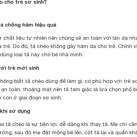
o cho trẻ sơ sinh?
và chống hăm hiệu quả
chất liệu tự nhiên nên chúng sẽ an toàn với làn da nh
trẻ. Do đó, tã chéo không gây hăm da cho trẻ. Chính v
dùng loại tã này cho bé nhà mình.
ới trẻ mới sinh
ông biết tã chéo dùng để làm gì, có phù hợp với trẻ s
 an toàn, thoáng mát nên tã tam giác là lựa chọn phổ b
 con ở giai đoạn sơ sinh.
 khi sử dụng
 tã chéo là sự tiện lợi, dễ dàng khi thay tã. Mẹ chỉ cầ
ường, sau đó mẹ đặt mông bé lên, cột tã lại và quấn k