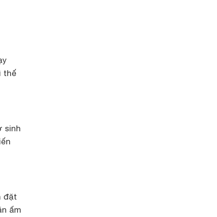
ạy
ì thế
ơ sinh
iến
n đặt
hăn ấm