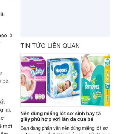
g,
héo là
ử
TIN TỨC LIÊN QUAN
ẹ
i bé
hất
 lại,
Nên dùng miếng lót sơ sinh hay tã
sơ
giấy phù hợp với làn da của bé
é mới
Bạn đang phân vân nên dùng miếng lót sơ