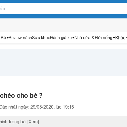
Khác
 Bé
Review sách
Sức khoẻ
Đánh giá xe
Nhà cửa & Đời sống
 chéo cho bé ?
Cập nhật ngày: 29/05/2020, lúc 19:16
hính trong bài
[Xem]