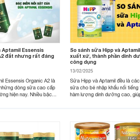
 Aptamil Essensis
So sánh sữa Hipp và Aptamil
A2 đắt nhưng rất đáng
xuất xứ, thành phần dinh d
công dụng
13/02/2025
l Essensis Organic A2 là
Sữa Hipp và Aptamil đều là cá
 những dòng sữa cao cấp
sữa cho bé nhập khẩu nổi tiếng 
rường hiện nay. Nhiều bậc
hàm lượng dinh dưỡng cao, giú
khi tìm hiểu về sản phẩm
triển toàn diện về thể chất - trí 
g thắc mắc: "Tại sao sữa
chiều cao. Vậy so sánh sữa Hip
sensis Organic A2 lại đắt
Aptamil sẽ có gì khác nhau, cùn
i các dòng sữa khác?". Để
hiểu ngay!
u hỏi này, hãy cùng tìm hiểu
au.