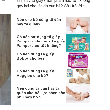
ữ ấm
sinh hay tã giấy? Sản phẩm nào tốt, không
gây hại cho làn da của bé? Câu trả lời sẽ
có trong bài viết.
Nên cho bé dùng tã dán
hay tã quần?
Có nên sử dụng tã giấy
Pampers cho bé - Tã giấy
Pampers có tốt không?
Có nên dùng tã giấy
Bobby cho bé?
Có nên dùng tã giấy
Huggies cho bé?
Nên dùng tã dán hay tã
quần cho bé, lựa chọn nào
phù hợp hơn