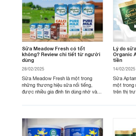
Sữa Meadow Fresh có tốt
Lý do sữa
không? Review chi tiết từ người
Organic 
dùng
tiền
28/02/2025
14/02/2025
Sữa Meadow Fresh là một trong
Sữa Aptami
những thương hiệu sữa nổi tiếng,
một trong
được nhiều gia đình tin dùng nhờ vào
trên thị t
chất lượng dinh dưỡng và hương vị
phụ huynh 
thơm ngon. Vậy sữa Meadow Fresh
này thườn
có tốt không? Thành phần dinh
Aptamil Es
dưỡng có gì đặc biệt? Giá sữa
hơn so vớ
Meadow Fresh trên thị trường hiện
giải đáp câ
nay ra sao? Hãy cùng tìm hiểu ngay.
4 yếu tố s