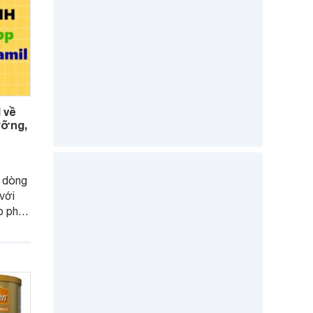
 về
ưỡng,
c dòng
với
p phát
não -
p và
g tìm