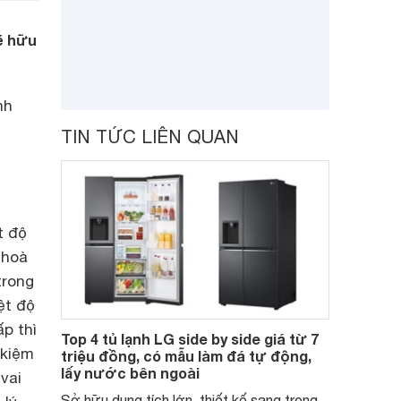
ẽ hữu
nh
TIN TỨC LIÊN QUAN
t độ
 hoà
trong
ệt độ
p thì
Top 4 tủ lạnh LG side by side giá từ 7
 kiệm
triệu đồng, có mẫu làm đá tự động,
lấy nước bên ngoài
vai
Sở hữu dung tích lớn, thiết kế sang trọng