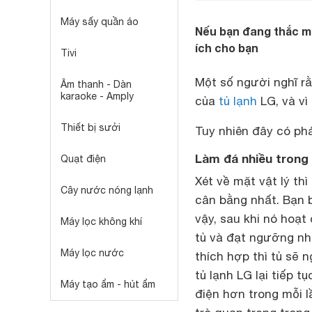
Máy sấy quần áo
Nếu bạn đang thắc m
ích cho bạn
Tivi
Một số người nghĩ rằ
Âm thanh - Dàn
karaoke - Amply
của
tủ lạnh
LG, và vì
Thiết bị sưởi
Tuy nhiên đây có ph
Làm đá nhiều trong 
Quạt điện
Xét về mặt vật lý th
Cây nước nóng lạnh
cân bằng nhất. Bạn b
vậy, sau khi nó hoạt
Máy lọc không khí
tủ và đạt ngưỡng nhi
Máy lọc nước
thích hợp thì tủ sẽ 
tủ lạnh LG lại tiếp t
Máy tạo ẩm - hút ẩm
điện hơn trong mỗi l