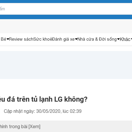
Khác
 Bé
Review sách
Sức khoẻ
Đánh giá xe
Nhà cửa & Đời sống
u đá trên tủ lạnh LG không?
Cập nhật ngày: 30/05/2020, lúc 02:39
hính trong bài
[Xem]