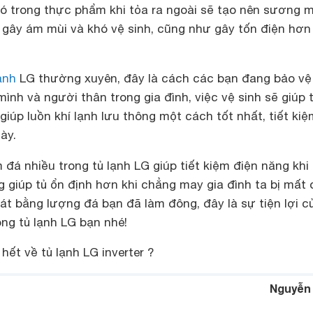
có trong thực phẩm khi tỏa ra ngoài sẽ tạo nên sương m
 gây ám mùi và khó vệ sinh, cũng như gây tốn điện hơ
ạnh
LG thường xuyên, đây là cách các bạn đang bảo vệ
ình và người thân trong gia đình, việc vệ sinh sẽ giúp 
iúp luồn khí lạnh lưu thông một cách tốt nhất, tiết kiệ
ày.
 đá nhiều trong tủ lạnh LG giúp tiết kiệm điện năng khi
 giúp tủ ổn định hơn khi chẳng may gia đình ta bị mất 
t bằng lượng đá bạn đã làm đông, đây là sự tiện lợi c
ong tủ lạnh LG bạn nhé!
hết về tủ lạnh LG inverter ?
Nguyễn