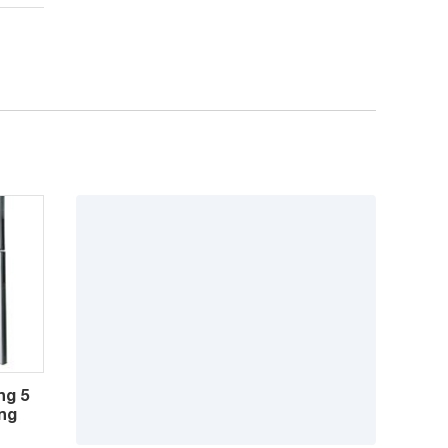
ng 5
áng