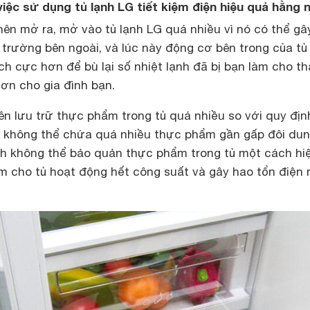
việc sử dụng tủ lạnh LG tiết kiệm điện hiệu quả hằng 
nên mở ra, mở vào tủ lạnh LG quá nhiều vì nó có thể gâ
i trường bên ngoài, và lúc này động cơ bên trong của tủ
ch cực hơn để bù lại số nhiệt lạnh đã bị bạn làm cho th
hơn cho gia đình bạn.
ên lưu trữ thực phẩm trong tủ quá nhiều so với quy địn
G không thể chứa quá nhiều thực phẩm gần gấp đôi du
lạnh không thể bảo quản thực phẩm trong tủ một cách hi
m cho tủ hoạt động hết công suất và gây hao tổn điện