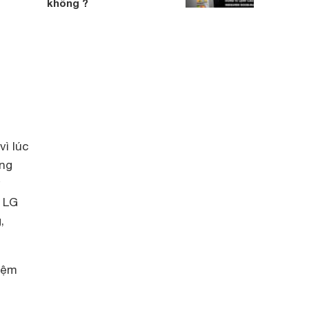
không ?
vì lúc
ũng
ử
h LG
,
kiệm