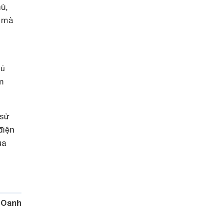
ù,
n mà
tủ
m
 sử
điện
ủa
 Oanh