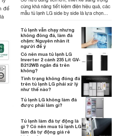
 lý
cùng khả năng tiết kiệm điện hiệu quả, các
h để
mẫu tủ lạnh LG side by side là lựa chọn
là
phù hợp cho những gia đình cần không
gian lưu trữ rộng rãi. Dưới đây là một số
Tủ lạnh vẫn chạy nhưng
model LG side by side có mức giá từ
không đông đá, làm đá
khoảng 7 triệu đồng đáng chú ý trong năm
chậm: Nguyên nhân ít
người để ý
2026.
Có nên mua tủ lạnh LG
Inverter 2 cánh 235 Lít GV-
B212WB ngăn đá trên
không?
Tình trạng không đóng đá
trên tủ lạnh LG phải xử lý
như thế nào?
Tủ lạnh LG không làm đá
được phải làm gì?
Tủ lạnh làm đá tự động là
gì ? Có nên mua tủ lạnh LG
làm đá tự động giá rẻ