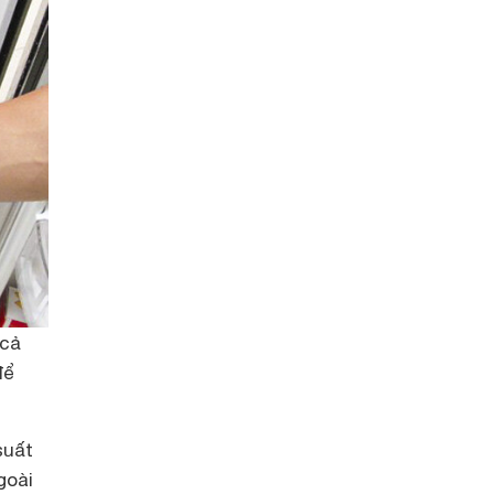
 cả
để
suất
goài