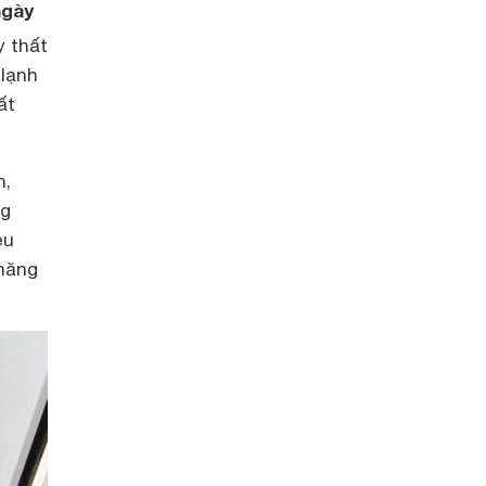
ngày
y thất
 lạnh
ất
h,
ng
ệu
 năng