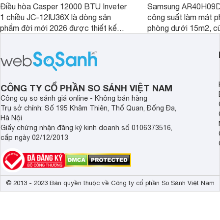
Điều hòa Casper 12000 BTU Inveter
Samsung AR40H09D
1 chiều JC-12IU36X là dòng sản
công suất làm mát p
phẩm đời mới 2026 được thiết kế
phòng dưới 15m2, cù
cho phòng từ 15 - 20m2, không chỉ
lý là lựa chọn rất đ
sở hữu khả năng làm mát tốt mà còn
phòng ngủ, phòng khá
có giá bán rất hợp lý.
CÔNG TY CỔ PHẦN SO SÁNH VIỆT NAM
Công cụ so sánh giá online - Không bán hàng
Trụ sở chính: Số 195 Khâm Thiên, Thổ Quan, Đống Đa,
Hà Nội
Giấy chứng nhận đăng ký kinh doanh số 0106373516,
cấp ngày 02/12/2013
© 2013 - 2023 Bản quyền thuộc về Công ty cổ phần So Sánh Việt Nam