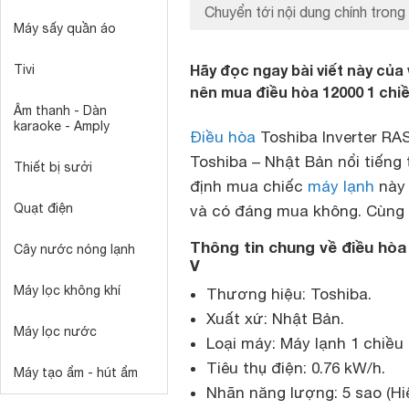
Chuyển tới nội dung chính trong 
Máy sấy quần áo
Hãy đọc ngay bài viết này củ
Tivi
nên mua điều hòa 12000 1 ch
Âm thanh - Dàn
karaoke - Amply
Điều hòa
Toshiba Inverter R
Toshiba – Nhật Bản nổi tiếng 
Thiết bị sưởi
định mua chiếc
máy lạnh
này 
Quạt điện
và có đáng mua không. Cùng đi
Thông tin chung về điều hò
Cây nước nóng lạnh
V
Máy lọc không khí
Thương hiệu: Toshiba.
Xuất xứ: Nhật Bản.
Máy lọc nước
Loại máy: Máy lạnh 1 chiều (
Tiêu thụ điện: 0.76 kW/h.
Máy tạo ẩm - hút ẩm
Nhãn năng lượng: 5 sao (Hi