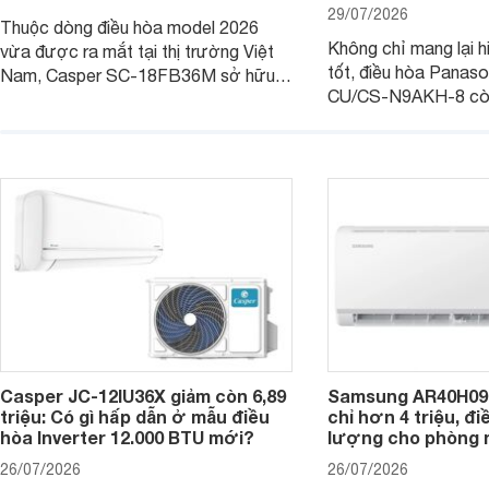
29/07/2026
Thuộc dòng điều hòa model 2026
Không chỉ mang lại h
vừa được ra mắt tại thị trường Việt
tốt, điều hòa Panas
Nam, Casper SC-18FB36M sở hữu
CU/CS-N9AKH-8 còn
công suất làm mát 18.000 BTU, phù
với khả năng vận hàn
hợp với các phòng có diện tích từ 20
thụ điện hợp lý và đ
- 30 m2. Bên cạnh khả năng làm mát
trình sử dụng lâu dài.
hiệu quả, sản phẩm còn được trang bị
nhiều tính năng và công nghệ hiện đại.
Casper JC-12IU36X giảm còn 6,89
Samsung AR40H09
triệu: Có gì hấp dẫn ở mẫu điều
chỉ hơn 4 triệu, đ
hòa Inverter 12.000 BTU mới?
lượng cho phòng 
26/07/2026
26/07/2026