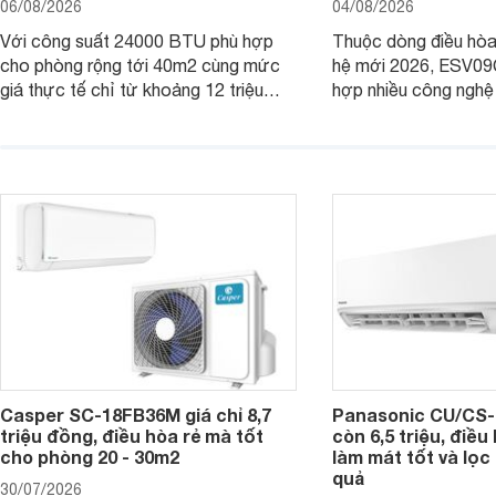
06/08/2026
04/08/2026
Với công suất 24000 BTU phù hợp
Thuộc dòng điều hòa 
cho phòng rộng tới 40m2 cùng mức
hệ mới 2026, ESV09
giá thực tế chỉ từ khoảng 12 triệu
hợp nhiều công nghệ 
đồng, Casper SC-24FB36M đang là
nâng cao hiệu quả là
một trong những mẫu điều hòa phổ
điện và vận hành êm 
thông thu hút nhiều sự quan tâm của
thiết bị đang được nh
người tiêu dùng Việt.
giá bán rất dễ chịu.
Casper SC-18FB36M giá chỉ 8,7
Panasonic CU/CS-
triệu đồng, điều hòa rẻ mà tốt
còn 6,5 triệu, điề
cho phòng 20 - 30m2
làm mát tốt và lọc 
quả
30/07/2026