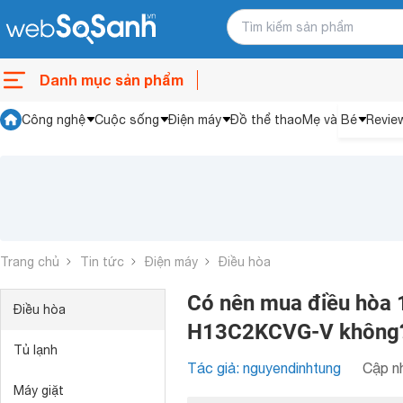
Danh mục sản phẩm
Công nghệ
Cuộc sống
Điện máy
Đồ thể thao
Mẹ và Bé
Revie
Trang chủ
Tin tức
Điện máy
Điều hòa
Có nên mua điều hòa 
Điều hòa
H13C2KCVG-V không
Tủ lạnh
Tác giả: nguyendinhtung
Cập nh
Máy giặt