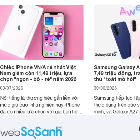
Chiếc iPhone VN/A rẻ nhất Việt
Samsung Galaxy A2
Nam giảm còn 11,49 triệu, lựa
7,49 triệu đồng, tr
chọn "ngon - bổ - rẻ" năm 2026
thủ "toát mồ hôi"
03/07/2026
30/06/2026
Nổi tiếng là thương hiệu gắn liền với
Samsung tiếp tục tập
mức giá cao, nhưng hiện nay iPhone
thực dụng trên các 
đã có nhiều lựa chọn với giá bán hợp
mình, và Galaxy A27
lý hơn, giúp người dùng dễ dàng tiếp
thể hiện rõ định hướ
cận sản phẩm chính hãng.
tới cho người dùng m
lượng với nhiều tran
độ bền bỉ cho nhu cầ