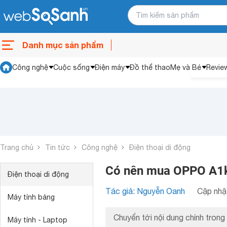
Danh mục sản phẩm
Công nghệ
Cuộc sống
Điện máy
Đồ thể thao
Mẹ và Bé
Revie
Trang chủ
Tin tức
Công nghệ
Điện thoại di động
Có nên mua OPPO A1k 
Điện thoại di động
Tác giả: Nguyễn Oanh
Cập nhật
Máy tính bảng
Chuyển tới nội dung chính trong 
Máy tính - Laptop