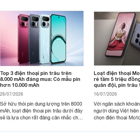
ứng tốt nhu cầu sử dụng hằng ngày
của người dùng phổ thông.
Top 3 điện thoại pin trâu trên
Loạt điện thoại Mo
8.000 mAh đáng mua: Có mẫu pin
rẻ tầm 5 triệu đồn
hơn 10.000 mAh
quân đội, pin trâu
26/07/2026
16/07/2026
Sở hữu thỏi pin dung lượng trên 8000
Với ngân sách khoảng
mAh, loạt điện thoại pin trâu dưới đây
người dùng Việt hiện
sẽ là lựa chọn rất đáng cân nhắc cho
chọn điện thoại Mot
người dùng Việt.
với các nhu cầu sử d
giải trí, chụp ảnh đế
ngày.