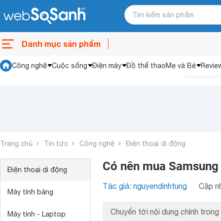
Danh mục sản phẩm
Công nghệ
Cuộc sống
Điện máy
Đồ thể thao
Mẹ và Bé
Revie
Trang chủ
Tin tức
Công nghệ
Điện thoại di động
Có nên mua Samsung
Điện thoại di động
Tác giả: nguyendinhtung
Cập nh
Máy tính bảng
Chuyển tới nội dung chính trong 
Máy tính - Laptop