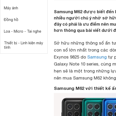
Máy ảnh
Samsung M62 được biết đến l
nhiều người chú ý nhờ sở hữu
Đồng hồ
đây có phải là ưu điểm nên m
hơn thông qua bài viết dưới đ
Loa - Micro - Tai nghe
Sở hữu những thông số ấn tượ
Thiết bị - Linh kiện máy
tính
con số lớn nhất trong các dò
Exynos 9825 do
Samsung
tự p
Galaxy Note 10 series, cùng
hẹn sẽ là một trong những lự
nên mua Samsung M62 không? C
Samsung M62 với thiết kế 