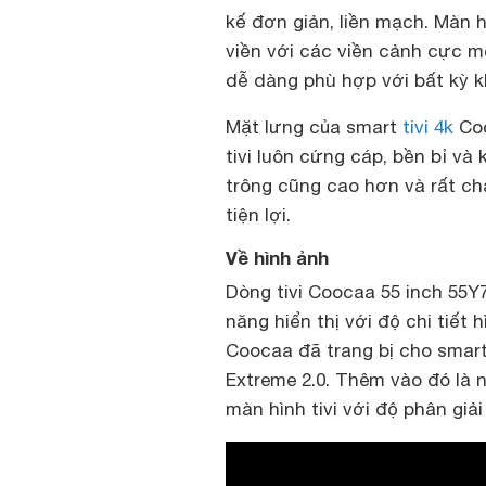
kế đơn giản, liền mạch. Màn 
viền với các viền cảnh cực mỏ
dễ dàng phù hợp với bất kỳ k
Mặt lưng của smart
tivi 4k
Coo
tivi luôn cứng cáp, bền bỉ v
trông cũng cao hơn và rất ch
tiện lợi.
Về hình ảnh
Dòng tivi Coocaa 55 inch 55Y
năng hiển thị với độ chi tiết 
Coocaa đã trang bị cho smart 
Extreme 2.0. Thêm vào đó l
màn hình tivi với độ phân giả