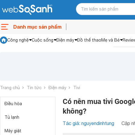
Danh mục sản phẩm
Công nghệ
Cuộc sống
Điện máy
Đồ thể thao
Mẹ và Bé
Revie
Trang chủ
Tin tức
Điện máy
Tivi
Có nên mua tivi Googl
Điều hòa
không?
Tủ lạnh
Tác giả: nguyendinhtung
Cập nh
Máy giặt