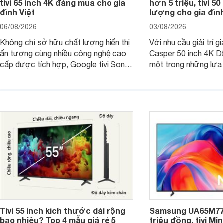
tivi 65 inch 4K đáng mua cho gia
hơn 5 triệu, tivi 5
đình Việt
lượng cho gia đình
06/08/2026
03/08/2026
Không chỉ sở hữu chất lượng hiển thị
Với nhu cầu giải trí gi
ấn tượng cùng nhiều công nghệ cao
Casper 50 inch 4K 
cấp được tích hợp, Google tivi Sony
một trong những lựa
4K 65 inch K-65S20M2 hiện còn đang
trong phân khúc nhờ
được nhiều cửa hàng điện máy giảm
cùng mức giá đang đ
giá sâu.
thống bán lẻ điều ch
hấp dẫn.
Tivi 55 inch kích thước dài rộng
Samsung UA65M77H
bao nhiêu? Top 4 mẫu giá rẻ 5
triệu đồng, tivi Mi