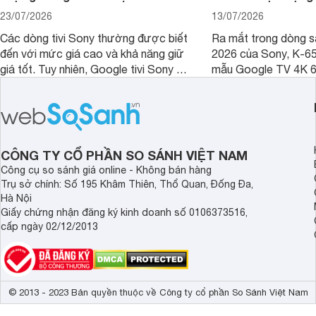
23/07/2026
13/07/2026
Các dòng tivi Sony thường được biết
Ra mắt trong dòng 
đến với mức giá cao và khả năng giữ
2026 của Sony, K-6
giá tốt. Tuy nhiên, Google tivi Sony 55
mẫu Google TV 4K 6
inch K-55S25VM2 lại là một trường
trang bị bộ xử lý XR
hợp đáng chú ý khi có mức giá dễ
tảng Google TV cùng
tiếp cận hơn dù mới ra mắt trong năm
nghệ hỗ trợ nâng cao
2025.
ảnh và âm thanh.
CÔNG TY CỔ PHẦN SO SÁNH VIỆT NAM
Công cụ so sánh giá online - Không bán hàng
Trụ sở chính: Số 195 Khâm Thiên, Thổ Quan, Đống Đa,
Hà Nội
Giấy chứng nhận đăng ký kinh doanh số 0106373516,
cấp ngày 02/12/2013
© 2013 - 2023 Bản quyền thuộc về Công ty cổ phần So Sánh Việt Nam