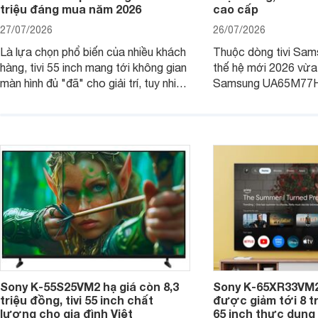
triệu đáng mua năm 2026
cao cấp
27/07/2026
26/07/2026
Là lựa chọn phổ biến của nhiều khách
Thuộc dòng tivi Sam
hàng, tivi 55 inch mang tới không gian
thế hệ mới 2026 vừa t
màn hình đủ "đã" cho giải trí, tuy nhiên
Samsung UA65M77HA 
việc lựa chọn cũng cần hợp với với
trang
không gian sử dụng. Vậy tivi 55 inch
kích thước dài rộng bao nhiêu cm và
dùng cho phòng bao nhiêu m2?
Sony K-55S25VM2 hạ giá còn 8,3
Sony K-65XR33VM2
triệu đồng, tivi 55 inch chất
được giảm tới 8 tr
lượng cho gia đình Việt
65 inch thực dụng