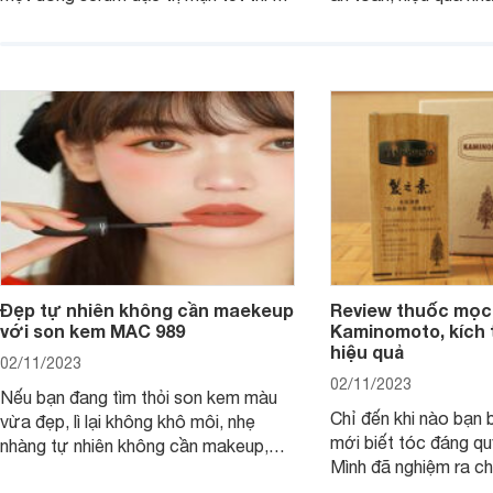
viết dưới đây sẽ giúp bạn.
hưởng tới làn da.
Đẹp tự nhiên không cần maekeup
Review thuốc mọc
với son kem MAC 989
Kaminomoto, kích 
hiệu quả
02/11/2023
02/11/2023
Nếu bạn đang tìm thỏi son kem màu
Chỉ đến khi nào bạn b
vừa đẹp, lì lại không khô môi, nhẹ
mới biết tóc đáng qu
nhàng tự nhiên không cần makeup,
Mình đã nghiệm ra ch
son kem MAC 989 chính là lựa chọn
đây tóc chẳng khác n