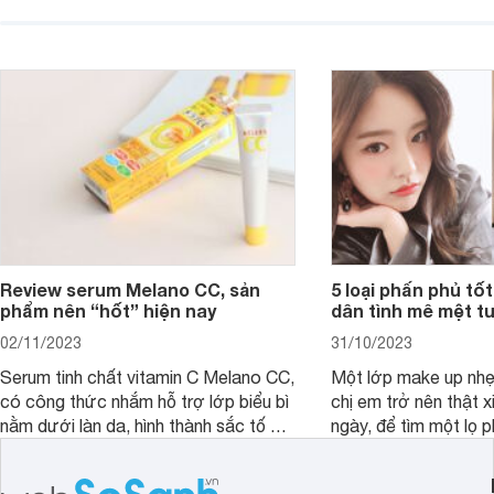
phù hợp.
cả. Tóc thưa mà còn 
nấc. Mặc dù đã đổi rấ
gội, xả, trang bị cả 
mà vẫn chưa cải thiệ
Review serum Melano CC, sản
5 loại phấn phủ tốt
phẩm nên “hốt” hiện nay
dân tình mê mệt tu
02/11/2023
31/10/2023
Serum tinh chất vitamin C Melano CC,
Một lớp make up nhẹ
có công thức nhắm hỗ trợ lớp biểu bì
chị em trở nên thật 
nằm dưới làn da, hình thành sắc tố da,
ngày, để tìm một lọ p
loại bỏ đồi mồi và các nếp nhăn sâu.
rẻ phù hợp để sử dụ
ngày dài cần đọc nga