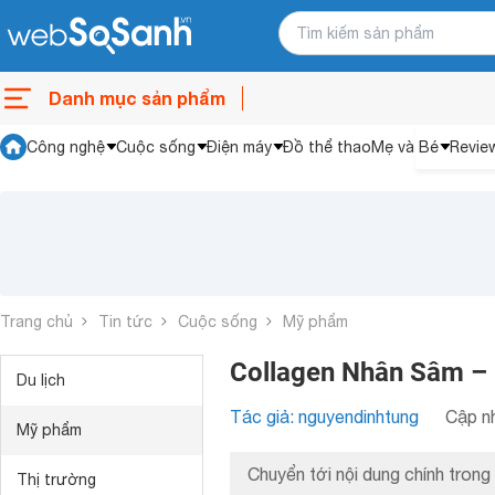
Danh mục sản phẩm
Công nghệ
Cuộc sống
Điện máy
Đồ thể thao
Mẹ và Bé
Revie
Trang chủ
Tin tức
Cuộc sống
Mỹ phẩm
Collagen Nhân Sâm – 
Du lịch
Tác giả: nguyendinhtung
Cập nh
Mỹ phẩm
Chuyển tới nội dung chính trong 
Thị trường