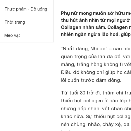
Thực phẩm - Đồ uống
Phụ nữ mong muốn sở hữu một 
thu hút ánh nhìn từ mọi người
Thời trang
Collagen nhân sâm. Collagen 
nhiên ngăn ngừa lão hoá, giúp
Mẹo vặt
“Nhất dáng, Nhì da” – câu nó
quan trọng của làn da đối vớ
màng, trắng hồng không tì vế
Điều đó không chỉ giúp họ cả
lôi cuốn trước đám đông.
Từ tuổi 30 trở đi, thậm chí t
thiếu hụt collagen ở các lớp h
những nếp nhăn, vết chân chi
khác nữa. Sự thiếu hụt collag
nên chùng, nhão, chảy xệ, 