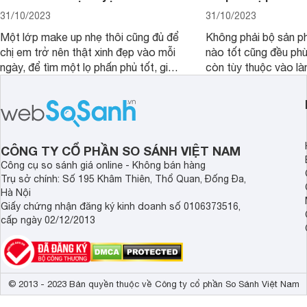
31/10/2023
31/10/2023
Một lớp make up nhẹ thôi cũng đủ để
Không phải bộ sản 
chị em trở nên thật xinh đẹp vào mỗi
nào tốt cũng đều phù
ngày, để tìm một lọ phấn phủ tốt, giá
còn tùy thuộc vào là
rẻ phù hợp để sử dụng trong một
Cùng Websosanh.vn 
ngày dài cần đọc ngay bài viết dưới
các bộ dưỡng da tốt
đây.
từng loại da nhé!
CÔNG TY CỔ PHẦN SO SÁNH VIỆT NAM
Công cụ so sánh giá online - Không bán hàng
Trụ sở chính: Số 195 Khâm Thiên, Thổ Quan, Đống Đa,
Hà Nội
Giấy chứng nhận đăng ký kinh doanh số 0106373516,
cấp ngày 02/12/2013
© 2013 - 2023 Bản quyền thuộc về Công ty cổ phần So Sánh Việt Nam