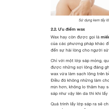
Sử dụng kem tẩy l
2.2. Ưu điểm wax
miế
Wax hay còn được gọi là
của các phương pháp khác đồ
đến sự hài lòng cho người sử
Chỉ với một lớp sáp mỏng, qu
được những sợi lông đáng ghé
wax vừa làm sạch lông trên b
Điều đó không những làm cho
mịn hơn, không lo thâm hay 
sáp như vậy lên da thì khi lấy 
Quá trình lấy lớp sáp ra sẽ c