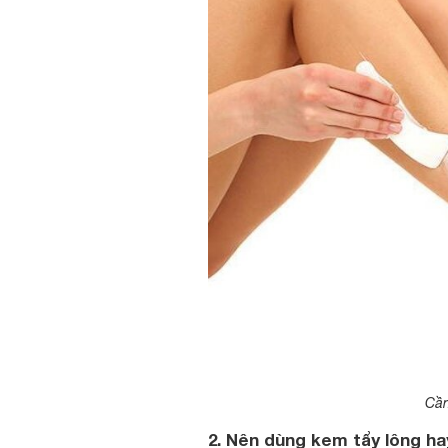
Cần
2. Nên dùng kem tẩy lông h