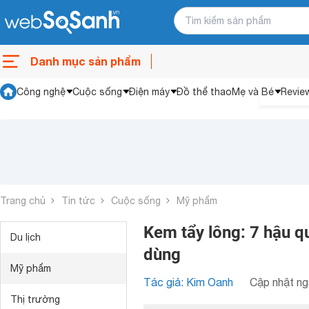
Danh mục sản phẩm
Công nghệ
Cuộc sống
Điện máy
Đồ thể thao
Mẹ và Bé
Revie
Trang chủ
Tin tức
Cuộc sống
Mỹ phẩm
Kem tẩy lông: 7 hậu q
Du lịch
dùng
Mỹ phẩm
Tác giả: Kim Oanh
Cập nhật ng
Thị trường