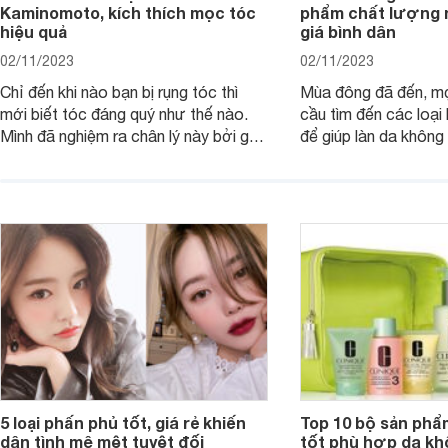
Kaminomoto, kích thích mọc tóc
phẩm chất lượng
hiệu quả
giá bình dân
02/11/2023
02/11/2023
Chỉ đến khi nào bạn bị rụng tóc thì
Mùa đông đã đến, mọ
mới biết tóc đáng quý như thế nào.
cầu tìm đến các loạ
Mình đã nghiệm ra chân lý này bởi gần
để giúp làn da không
đây tóc chẳng khác nào “lá mùa thu”
dưỡng ẩm Neutrogen
cả. Tóc thưa mà còn hói nữa, lo hết
thánh vẫn được ngợi
nấc. Mặc dù đã đổi rất nhiều loại dầu
dưỡng ẩm drugstore 
gội, xả, trang bị cả dưỡng tóc nữa rồi
trước đến hiện nay.
mà vẫn chưa cải thiện được nhiều.
5 loại phấn phủ tốt, giá rẻ khiến
Top 10 bộ sản ph
dân tình mê mệt tuyệt đối
tốt phù hợp da kh