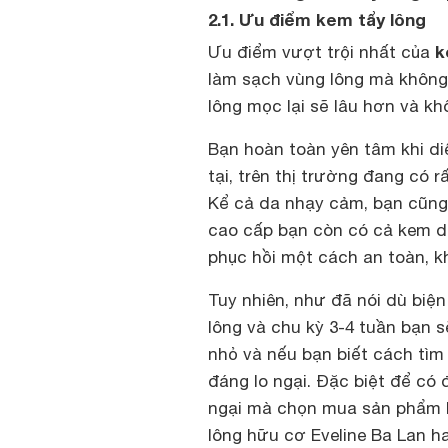
2.1. Ưu điểm kem tẩy lông
k
Ưu điểm vượt trội nhất của
làm sạch vùng lông mà không
lông mọc lại sẽ lâu hơn và k
Bạn hoàn toàn yên tâm khi diện
tại, trên thị trường đang có r
Kể cả da nhạy cảm, bạn cũng 
cao cấp bạn còn có cả kem dư
phục hồi một cách an toàn, k
Tuy nhiên, như đã nói dù biện
lông và chu kỳ 3-4 tuần bạn sẽ
nhỏ và nếu bạn biết cách tìm
đáng lo ngại. Đặc biệt để có
ngại mà chọn mua sản phẩm k
lông hữu cơ Eveline Ba Lan h