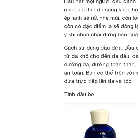
Hầu hết mọi người đều đánh 
mụn, cho làn da sáng khỏe hơn
ép lạnh sẽ rất nhẹ mùi, còn 
còn có đặc điểm là sẽ đông l
ý khi chọn chai đựng bảo quả
Cách sử dụng dầu dừa
: Dầu 
từ da khô cho đến da dầu, d
dưỡng da, dưỡng toàn thân, l
an toàn. Bạn có thể trộn với
dừa trực tiếp lên da và tóc.
Tinh dầu bơ