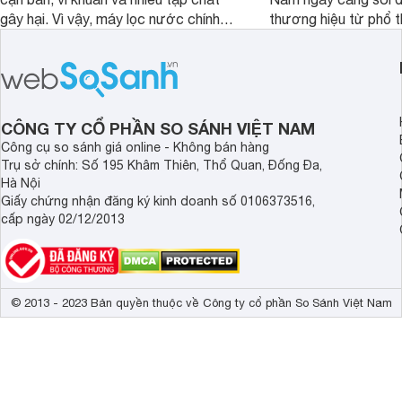
gây hại. Vì vậy, máy lọc nước chính
thương hiệu từ phổ 
hãng là giải pháp hiệu quả giúp bảo vệ
cấp. Nếu bạn đang b
sức khỏe và đảm bảo nguồn nước
cửa điện tử hãng nào 
sạch cho cả gia đình.
sẽ so sánh 5 thương
tâm nhiều hiện nay: 
Demax, Hubert và Gi
CÔNG TY CỔ PHẦN SO SÁNH VIỆT NAM
Công cụ so sánh giá online - Không bán hàng
Trụ sở chính: Số 195 Khâm Thiên, Thổ Quan, Đống Đa,
Hà Nội
Giấy chứng nhận đăng ký kinh doanh số 0106373516,
cấp ngày 02/12/2013
© 2013 - 2023 Bản quyền thuộc về Công ty cổ phần So Sánh Việt Nam