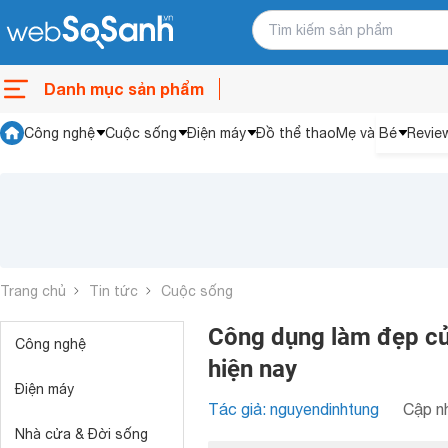
Danh mục sản phẩm
Công nghệ
Cuộc sống
Điện máy
Đồ thể thao
Mẹ và Bé
Revie
Trang chủ
Tin tức
Cuộc sống
Công dụng làm đẹp của
Công nghệ
hiện nay
Điện máy
Tác giả: nguyendinhtung
Cập nh
Nhà cửa & Đời sống