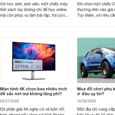
Với học sinh, sinh viên, một chiếc máy
Khi chọn một chiếc i
tính xách tay không chỉ để học online
thường nhìn vào giá 
mà còn phục vụ làm bài tập, tra cứu,
Tuy nhiên, với nhu cầ
thuyết trình và giải trí nhẹ. Khi chọn
việc nhẹ và giải trí t
laptop HP cho con, phụ huynh nên
quan trọng hơn là tổn
nhìn theo nhu cầu sử dụng nhiều năm
mua bản nào, có cần
thay vì chỉ so sánh cấu hình trên giấy.
không, dùng được ba
nên nâng cấp.
Màn hình 4K chọn bao nhiêu inch
Mua đồ chơi phụ ki
để sắc nét mà không lãng phí?
ở đâu uy tín?
09/07/2026
16/06/2026
Độ phân giải 4K nghe có vẻ luôn tốt
Một địa chỉ cung cấp
hơn, nhưng nếu chọn sai kích thước
bán tải uy tín sẽ giú