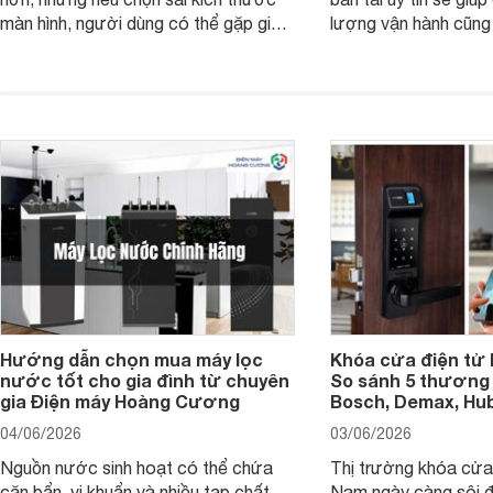
màn hình, người dùng có thể gặp giao
lượng vận hành cũng
diện quá nhỏ, phải phóng to nhiều
của chủ xe khi lên đ
hoặc không tận dụng hết không gian
hai" của mình.
hiển thị. Vậy màn hình 4K nên chọn
bao nhiêu inch là hợp lý?
Hướng dẫn chọn mua máy lọc
Khóa cửa điện tử 
nước tốt cho gia đình từ chuyên
So sánh 5 thương 
gia Điện máy Hoàng Cương
Bosch, Demax, Hub
04/06/2026
03/06/2026
Nguồn nước sinh hoạt có thể chứa
Thị trường khóa cửa 
cặn bẩn, vi khuẩn và nhiều tạp chất
Nam ngày càng sôi đ