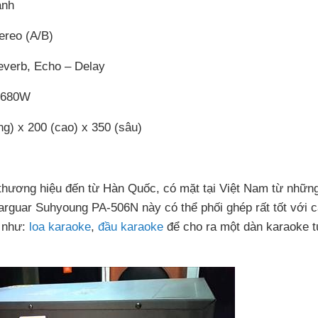
anh
ereo (A/B)
everb, Echo – Delay
: 680W
ng) x 200 (cao) x 350 (sâu)
thương hiệu đến từ Hàn Quốc, có mặt tại Việt Nam từ nhữn
Jarguar Suhyoung PA-506N này có thể phối ghép rất tốt với 
c như:
loa karaoke
,
đầu karaoke
để cho ra một dàn karaoke t