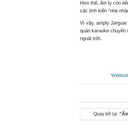
Hơn thế, âm ly còn liê
các linh kiện “nhẹ nh
Vì vậy, amply Jargua
quán karaoke chuyên n
ngoài trời.
Websos
Quay trở lại
"Âm