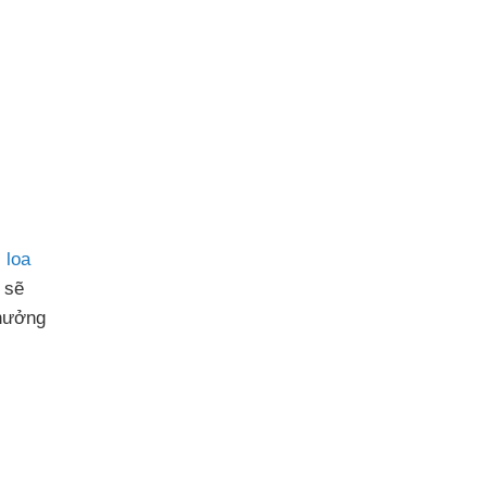
i
loa
 sẽ
thưởng