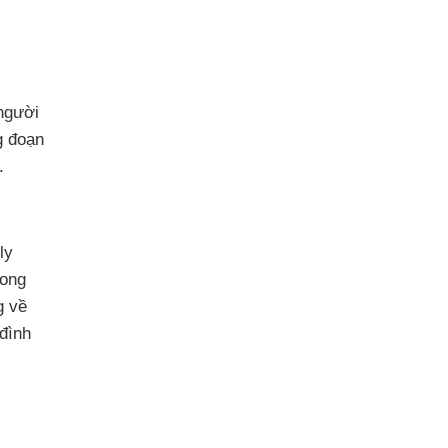
người
g đoạn
.
ly
rong
g về
 đình