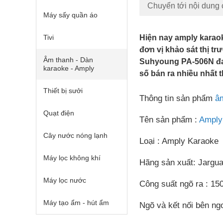
Chuyển tới nội dung 
Máy sấy quần áo
Tivi
Hiện nay amply karao
đơn vị khảo sát thị tr
Âm thanh - Dàn
Suhyoung PA-506N đa
karaoke - Amply
số bán ra nhiều nhất t
Thiết bị sưởi
Thông tin sản phẩm
â
Quạt điện
Tên sản phẩm :
Amply
Cây nước nóng lạnh
Loại : Amply Karaoke
Máy lọc không khí
Hãng sản xuất: Jargua
Máy lọc nước
Công suất ngõ ra : 
Máy tạo ẩm - hút ẩm
Ngõ và kết nối bên ngo