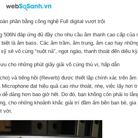
àn phần bằng công nghệ Full digital vượt trội
g 506N đáp ứng đủ đầy cho nhu cầu âm thanh cao cấp của 
ặc biệt là âm bass. Các âm trầm, âm trung, âm cao hay nhữn
sỹ sẽ vô cùng “nuột nà”, ngọt ngào, thanh thoát đến diệu kỳ
 ưu cho những phút giây giải vô cùng thú vị, hấp dẫn
cho) và tiếng hồi (Reverb) được thiết lập chính xác trên âm 
 Microphone đạt hiệu quả cao như thoát, nhẹ, việc lấy hơi t
 dễ dàng hơn bao giờ hết. Do đó, bạn không còn phải lo lắn
ọng, cho những khoảnh khắc giải trí đầm ấm bên bạn bè, gia
t vời.