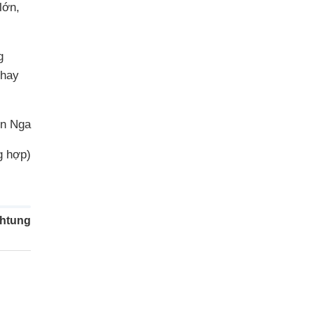
lớn,
g
 hay
n Nga
g hợp)
htung