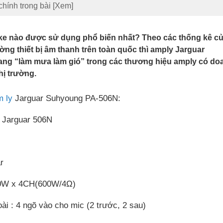
chính trong bài
[Xem]
ke nào được sử dụng phổ biến nhất? Theo các thống kê c
ường thiết bị âm thanh trên toàn quốc thì amply Jarguar
ng “làm mưa làm gió” trong các thương hiệu amply có do
hị trường.
m ly
Jarguar Suhyoung PA-506N:
Jarguar 506N
r
150W x 4CH(600W/4Ω)
ài : 4 ngõ vào cho mic (2 trước, 2 sau)