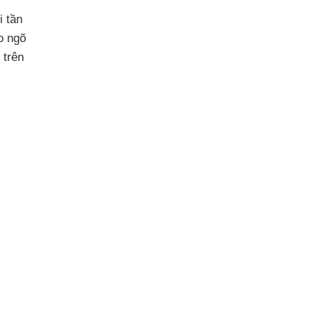
 tần
o ngõ
 trên