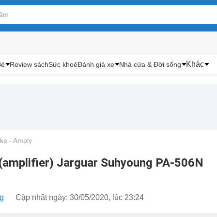
Khác
Bé
Review sách
Sức khoẻ
Đánh giá xe
Nhà cửa & Đời sống
ke - Amply
 (amplifier) Jarguar Suhyoung PA-506N
ng
Cập nhật ngày: 30/05/2020, lúc 23:24