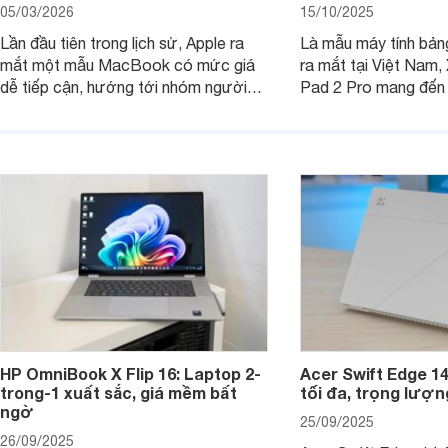
05/03/2026
15/10/2025
Lần đầu tiên trong lịch sử, Apple ra
Là mẫu máy tính bản
mắt một mẫu MacBook có mức giá
ra mắt tại Việt Nam,
dễ tiếp cận, hướng tới nhóm người
Pad 2 Pro mang đến 
dùng học sinh, sinh viên nhưng vẫn
lượng với mức giá ph
được trang bị nhiều tính năng đáng
đông người dùng.
chú ý. MacBook Neo vì thế đang thu
hút sự quan tâm lớn từ thị trường.
HP OmniBook X Flip 16: Laptop 2-
Acer Swift Edge 1
trong-1 xuất sắc, giá mềm bất
tối đa, trọng lượn
ngờ
25/09/2025
26/09/2025