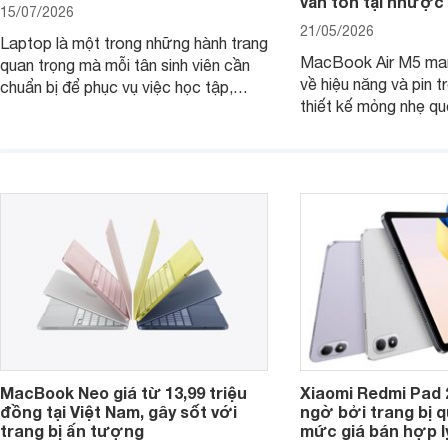
vẫn tồn tại nhược
15/07/2026
21/05/2026
Laptop là một trong những hành trang
MacBook Air M5 man
quan trọng mà mỗi tân sinh viên cần
về hiệu năng và pin t
chuẩn bị để phục vụ việc học tập,
thiết kế mỏng nhẹ qu
nghiên cứu và cả nhu cầu làm thêm.
tiếp tục là lựa chọn 
Nếu ưu tiên một thiết bị gọn nhẹ, hiệu
việc và học tập hàng
năng ổn định, bền bỉ cùng mức giá dễ
tiếp cận, dưới đây là những mẫu
MacBook đáng cân nhắc dành cho
tân sinh viên.
MacBook Neo giá từ 13,99 triệu
Xiaomi Redmi Pad 
đồng tại Việt Nam, gây sốt với
ngờ bởi trang bị 
trang bị ấn tượng
mức giá bán hợp l