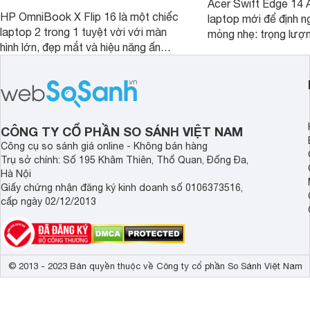
Acer Swift Edge 14 A
HP OmniBook X Flip 16 là một chiếc
laptop mới để định ng
laptop 2 trong 1 tuyệt vời với màn
mỏng nhẹ: trọng lượ
hình lớn, đẹp mắt và hiệu năng ấn
nhưng có màn hình O
tượng, nhưng điểm đặc biệt nhất là
cao tuyệt đẹp cùng h
mức giá vô cùng hấp dẫn, biến nó trở
năng AI hàng đầu, đ
thành một lựa chọn “đáng đồng tiền
của một thiết bị doa
bát gạo” trên thị trường.
CÔNG TY CỔ PHẦN SO SÁNH VIỆT NAM
Công cụ so sánh giá online - Không bán hàng
Trụ sở chính: Số 195 Khâm Thiên, Thổ Quan, Đống Đa,
Hà Nội
Giấy chứng nhận đăng ký kinh doanh số 0106373516,
cấp ngày 02/12/2013
© 2013 - 2023 Bản quyền thuộc về Công ty cổ phần So Sánh Việt Nam