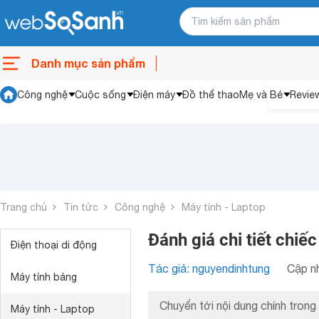
Danh mục sản phẩm
Công nghệ
Cuộc sống
Điện máy
Đồ thể thao
Mẹ và Bé
Revie
Trang chủ
Tin tức
Công nghệ
Máy tính - Laptop
Đánh giá chi tiết chi
Điện thoại di động
Tác giả: nguyendinhtung
Cập nh
Máy tính bảng
Chuyển tới nội dung chính trong 
Máy tính - Laptop