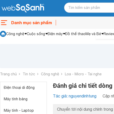
Danh mục sản phẩm
Công nghệ
Cuộc sống
Điện máy
Đồ thể thao
Mẹ và Bé
Revie
Trang chủ
Tin tức
Công nghệ
Loa - Micro - Tai nghe
Đánh giá chi tiết dòn
Điện thoại di động
Tác giả: nguyendinhtung
Cập nh
Máy tính bảng
Chuyển tới nội dung chính trong 
Máy tính - Laptop