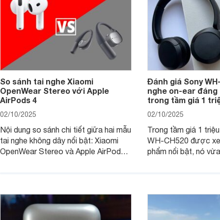
So sánh tai nghe Xiaomi
Đánh giá Sony WH-
OpenWear Stereo với Apple
nghe on-ear đáng
AirPods 4
trong tầm giá 1 tr
02/10/2025
02/10/2025
Nội dung so sánh chi tiết giữa hai mẫu
Trong tầm giá 1 triệ
tai nghe không dây nổi bật: Xiaomi
WH-CH520 được xe
OpenWear Stereo và Apple AirPods 4
phẩm nổi bật, nó vừa
sẽ nhằm giúp người dùng đưa ra lựa
pin ấn tượng vừa sở
chọn phù hợp nhất dựa trên nhu cầu
âm thanh ấn tượng 
và sở thích cá nhân. Cả hai đều là sản
chuyên gia đánh giá 
phẩm chất lượng cao, nhưng hướng
tới đối tượng khách hàng khác nhau.