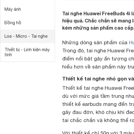
Máy ảnh
Tai nghe Huawei FreeBuds 4i 
hiệu quả. Chắc chắn sẽ mang 
Đồng hồ
kém những sản phẩm cao cấp
Loa - Micro - Tai nghe
Những dòng sản phẩm của
H
Thiết bị - Linh kiện máy
Trong đó, tai nghe Huawei F
tính
điểm nổi bật gây ấn tượng ch
hiểu hơn về sản phẩm này trư
Thiết kế tai nghe nhỏ gọn v
Thiết kế tai nghe Huawei Free
dù với mức giá tầm trung nhưn
thiết kế earbuds mang đến tr
gây đau đớn, khó chịu khi đe
tai chắc chắn và không thể r
Với thiết kế chỉ 50g với 3 mà