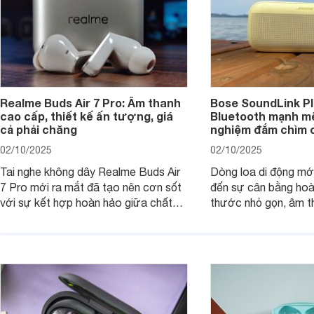
Realme Buds Air 7 Pro: Âm thanh
Bose SoundLink Pl
cao cấp, thiết kế ấn tượng, giá
Bluetooth mạnh mẽ
cả phải chăng
nghiệm đắm chìm 
02/10/2025
02/10/2025
Tai nghe không dây Realme Buds Air
Dòng loa di động m
7 Pro mới ra mắt đã tạo nên cơn sốt
đến sự cân bằng hoà
với sự kết hợp hoàn hảo giữa chất
thước nhỏ gọn, âm 
lượng âm thanh vượt trội, thiết kế
thời lượng pin ấn tư
hiện đại và mức giá cực kỳ cạnh
nó có xứng đáng với
tranh, chỉ dưới 2 triệu đồng.
xuất?