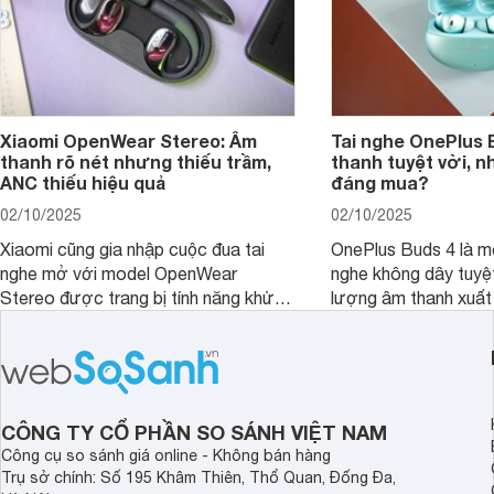
Xiaomi OpenWear Stereo: Âm
Tai nghe OnePlus 
thanh rõ nét nhưng thiếu trầm,
thanh tuyệt vời, n
ANC thiếu hiệu quả
đáng mua?
02/10/2025
02/10/2025
Xiaomi cũng gia nhập cuộc đua tai
OnePlus Buds 4 là mộ
nghe mở với model OpenWear
nghe không dây tuyệt
Stereo được trang bị tính năng khử
lượng âm thanh xuất
tiếng ồn chủ động (ANC). Nhưng liệu
nghệ hai driver và h
chất lượng âm thanh và hiệu quả khử
khử tiếng ồn ấn tượng
ồn của chiếc tai nghe Xiaomi này có
tiến. Tuy nhiên, thời
đủ sức thuyết phục người dùng?
là một điểm hạn chế 
người dùng.
CÔNG TY CỔ PHẦN SO SÁNH VIỆT NAM
Công cụ so sánh giá online - Không bán hàng
Trụ sở chính: Số 195 Khâm Thiên, Thổ Quan, Đống Đa,