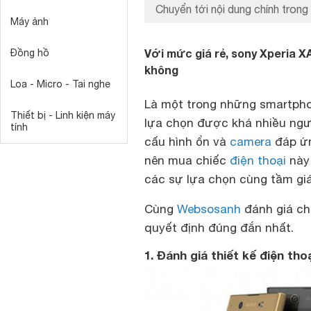
Chuyển tới nội dung chính trong 
Máy ảnh
Với mức giá rẻ, sony Xperia X
Đồng hồ
không
Loa - Micro - Tai nghe
Là một trong những smartphon
Thiết bị - Linh kiện máy
lựa chọn được khá nhiều ngư
tính
cấu hình ổn và
camera
đáp ứn
nên mua chiếc
điện thoại
này 
các sự lựa chọn cùng tầm gi
Cùng
Websosanh
đánh giá chi
quyết định đúng đắn nhất.
1. Đánh giá thiết kế điện th