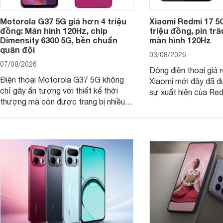
Motorola G37 5G giá hơn 4 triệu
Xiaomi Redmi 17 5
đồng: Màn hình 120Hz, chip
triệu đồng, pin tr
Dimensity 6300 5G, bền chuẩn
màn hình 120Hz
quân đội
03/08/2026
07/08/2026
Dòng điện thoại giá 
Điện thoại Motorola G37 5G không
Xiaomi mới đây đã đ
chỉ gây ấn tượng với thiết kế thời
sự xuất hiện của Re
thượng mà còn được trang bị nhiều
máy đang nhận được
tính năng và công nghệ hiện đại, đáp
của nhiều khách hàng
ứng tốt nhu cầu sử dụng hằng ngày
của người dùng phổ thông.