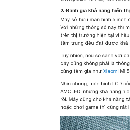
2. Đánh giá khả năng hiển th
Máy sở hữu màn hình 5 inch đ
Với những thông số này thì m
trên thị trường hiện tại vì h
tầm trung đều đạt được khả n
Tuy nhiên, nêu so sánh với c
đây cũng không phải là thôn
cùng tầm giá như
Xiaomi
Mi 5
Nhìn chung, màn hình LCD c
AMOLED, nhưng khả năng hiển
rồi. Máy cũng cho khả năng t
hoặc chơi game thì cũng rất l