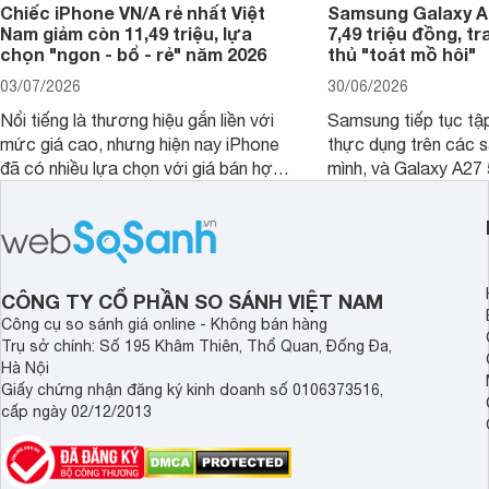
Chiếc iPhone VN/A rẻ nhất Việt
Samsung Galaxy A2
Nam giảm còn 11,49 triệu, lựa
7,49 triệu đồng, tr
chọn "ngon - bổ - rẻ" năm 2026
thủ "toát mồ hôi"
03/07/2026
30/06/2026
Nổi tiếng là thương hiệu gắn liền với
Samsung tiếp tục tập
mức giá cao, nhưng hiện nay iPhone
thực dụng trên các 
đã có nhiều lựa chọn với giá bán hợp
mình, và Galaxy A27
lý hơn, giúp người dùng dễ dàng tiếp
thể hiện rõ định hướ
cận sản phẩm chính hãng.
tới cho người dùng m
lượng với nhiều tran
độ bền bỉ cho nhu cầ
dài.
CÔNG TY CỔ PHẦN SO SÁNH VIỆT NAM
Công cụ so sánh giá online - Không bán hàng
Trụ sở chính: Số 195 Khâm Thiên, Thổ Quan, Đống Đa,
Hà Nội
Giấy chứng nhận đăng ký kinh doanh số 0106373516,
cấp ngày 02/12/2013