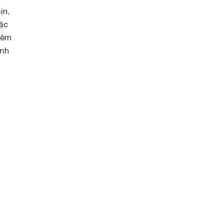
ịn,
ặc
hêm
ành