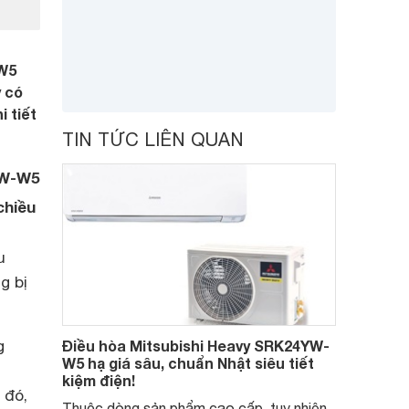
-W5
 có
 tiết
TIN TỨC LIÊN QUAN
YW-W5
chiều
u
g bị
g
Điều hòa Mitsubishi Heavy SRK24YW-
W5 hạ giá sâu, chuẩn Nhật siêu tiết
kiệm điện!
 đó,
Thuộc dòng sản phẩm cao cấp, tuy nhiên