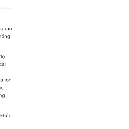
 quan
hống
 độ
dài
a ion
i,
ừng
 khỏe