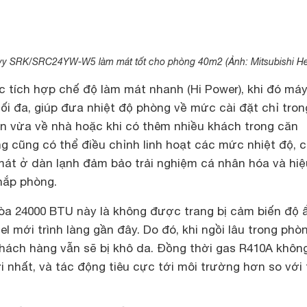
avy SRK/SRC24YW-W5 làm mát tốt cho phòng 40m2 (Ảnh: Mitsubishi He
tích hợp chế độ làm mát nhanh (Hi Power), khi đó máy
ối đa, giúp đưa nhiệt độ phòng về mức cài đặt chỉ tron
ạn vừa về nhà hoặc khi có thêm nhiều khách trong căn
g cũng có thể điều chỉnh linh hoạt các mức nhiệt độ, 
 mát ở dàn lạnh đảm bảo trải nghiệm cá nhân hóa và hi
hắp phòng.
òa 24000 BTU này là không được trang bị cảm biến độ
 mới trình làng gần đây. Do đó, khi ngồi lâu trong phò
hách hàng vẫn sẽ bị khô da. Đồng thời gas R410A khôn
ới nhất, và tác động tiêu cực tới môi trường hơn so với