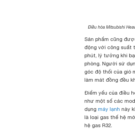
Điều hòa Mitsubishi He
Sản phẩm cũng được 
động với công suất t
phút, lý tưởng khi b
phòng. Người sử dụn
góc độ thổi của gió
làm mát đồng đều k
Điểm yếu của điều h
như một số các model
dụng
máy lạnh
này k
là loại gas thế hệ m
hệ gas R32.