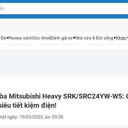
Khác
 Bé
Review sách
Sức khoẻ
Đánh giá xe
Nhà cửa & Đời sống
hòa Mitsubishi Heavy SRK/SRC24YW-W5: 
siêu tiết kiệm điện!
hật ngày: 19/05/2025, lúc 09:36