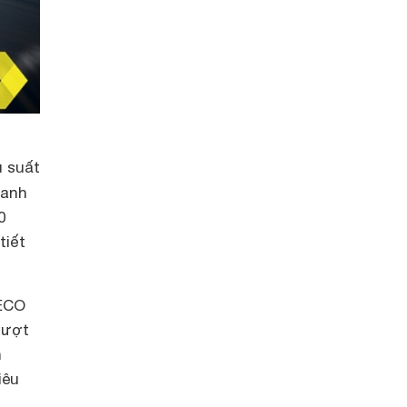
 suất
danh
0
tiết
 ECO
vượt
n
iêu