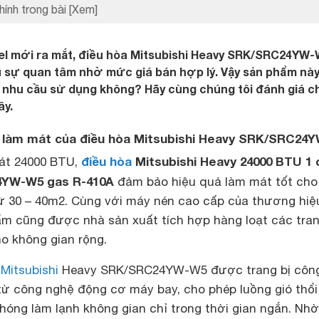
hính trong bài
[Xem]
el mới ra mắt, điều hòa Mitsubishi Heavy SRK/SRC24YW
 sự quan tâm nhờ mức giá bán hợp lý. Vậy sản phẩm này
nhu cầu sử dụng không? Hãy cùng chúng tôi đánh giá chi
ây.
uả làm mát của điều hòa Mitsubishi Heavy SRK/SRC24
điều hòa
Mitsubishi Heavy 24000 BTU 1 
át 24000 BTU,
4YW-W5 gas R-410A
đảm bảo hiệu quả làm mát tốt cho
từ 30 – 40m2. Cùng với máy nén cao cấp của thương hiệ
ẩm cũng được nhà sản xuất tích hợp hàng loạt các tran
o không gian rộng.
Mitsubishi
Heavy SRK/SRC24YW-W5 được trang bị côn
ừ công nghệ động cơ máy bay, cho phép luồng gió thổi
óng làm lạnh không gian chỉ trong thời gian ngắn. Nhờ