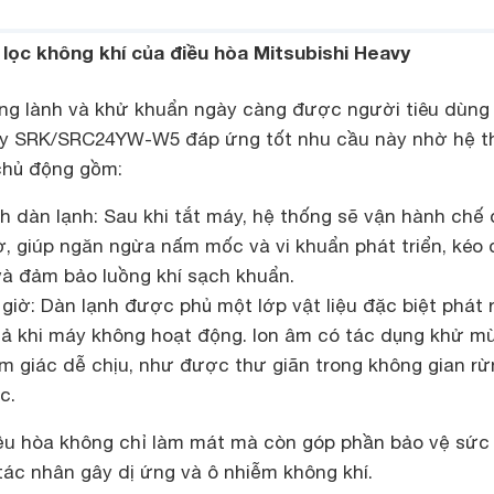
ả lọc không khí của điều hòa Mitsubishi Heavy
ong lành và khử khuẩn ngày càng được người tiêu dùng
avy SRK/SRC24YW-W5 đáp ứng tốt nhu cầu này nhờ hệ t
chủ động gồm:
h dàn lạnh: Sau khi tắt máy, hệ thống sẽ vận hành chế
ờ, giúp ngăn ngừa nấm mốc và vi khuẩn phát triển, kéo 
 và đảm bảo luồng khí sạch khuẩn.
giờ: Dàn lạnh được phủ một lớp vật liệu đặc biệt phát r
 cả khi máy không hoạt động. Ion âm có tác dụng khử mù
ảm giác dễ chịu, như được thư giãn trong không gian r
c.
iều hòa không chỉ làm mát mà còn góp phần bảo vệ sức
tác nhân gây dị ứng và ô nhiễm không khí.