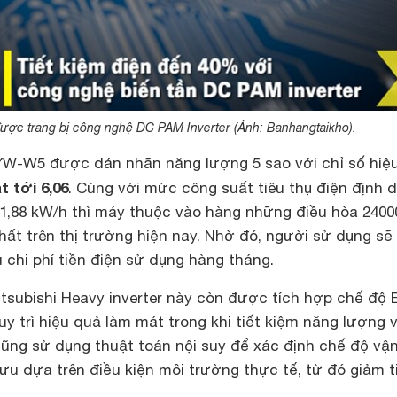
ợc trang bị công nghệ DC PAM Inverter (Ảnh: Banhangtaikho).
W-W5 được dán nhãn năng lượng 5 sao với chỉ số hiệu
 tới 6,06
. Cùng với mức công suất tiêu thụ điện định 
 1,88 kW/h thì máy thuộc vào hàng những điều hòa 2400
hất trên thị trường hiện nay. Nhờ đó, người sử dụng sẽ 
chi phí tiền điện sử dụng hàng tháng.
itsubishi Heavy inverter này còn được tích hợp chế độ
duy trì hiệu quả làm mát trong khi tiết kiệm năng lượng 
cũng sử dụng thuật toán nội suy để xác định chế độ vậ
 ưu dựa trên điều kiện môi trường thực tế, từ đó giảm t