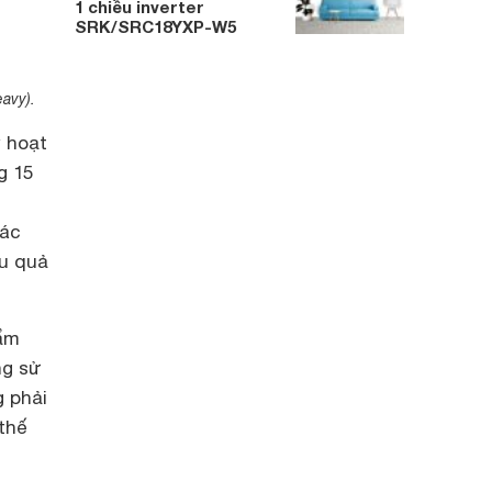
1 chiều inverter
SRK/SRC18YXP-W5
avy).
 hoạt
g 15
các
ệu quả
 ẩm
ng sử
g phải
 thế