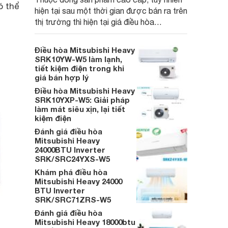
ó thể
hiện tại sau một thời gian được bán ra trên
thị trường thì hiện tại giá điều hòa
Mitsubishi Heavy 24000 BTU inverter 1
chiều SRK24YW-W5 đã được nhiều đơn
Điều hòa Mitsubishi Heavy
vị phân phối hạ giá, và trở thành sản phẩm
SRK10YW-W5 làm lạnh,
chất lượng cho người sử dụng.
tiết kiệm điện trong khi
giá bán hợp lý
Điều hòa Mitsubishi Heavy
SRK10YXP-W5: Giải pháp
làm mát siêu xịn, lại tiết
kiệm điện
Đánh giá điều hòa
Mitsubishi Heavy
24000BTU Inverter
SRK/SRC24YXS-W5
Khám phá điều hòa
Mitsubishi Heavy 24000
BTU Inverter
SRK/SRC71ZRS-W5
Đánh giá điều hòa
Mitsubishi Heavy 18000btu