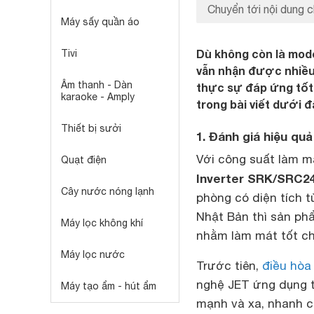
Chuyển tới nội dung c
Máy sấy quần áo
Dù không còn là mod
Tivi
vẫn nhận được nhiều
Âm thanh - Dàn
thực sự đáp ứng tốt 
karaoke - Amply
trong bài viết dưới đ
Thiết bị sưởi
1. Đánh giá hiệu q
Với công suất làm m
Quạt điện
Inverter SRK/SRC2
Cây nước nóng lạnh
phòng có diện tích 
Nhật Bản thì sản ph
Máy lọc không khí
nhằm làm mát tốt ch
Máy lọc nước
Trước tiên,
điều hòa 
nghệ JET ứng dụng t
Máy tạo ẩm - hút ẩm
mạnh và xa, nhanh ch