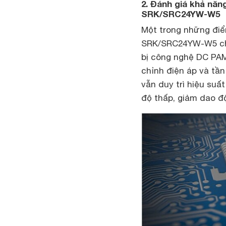
2. Đánh giá khả năn
SRK/SRC24YW-W5
Một trong những đi
SRK/SRC24YW-W5 chín
bị công nghệ DC PAM 
chỉnh điện áp và tần
vẫn duy trì hiệu suất
độ thấp, giảm dao độ