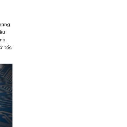
trang
iều
 mà
 ở tốc