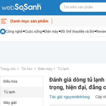
Danh mục sản phẩm
Công nghệ
Cuộc sống
Điện máy
Đồ thể thao
Mẹ và Bé
Revie
Trang chủ
Tin tức
Điện máy
Tủ lạnh
Đánh giá dòng tủ lạnh
Điều hòa
trọng, hiện đại, đẳng 
Tủ lạnh
Tác giả: nguyendinhtung
Cập nh
Máy giặt