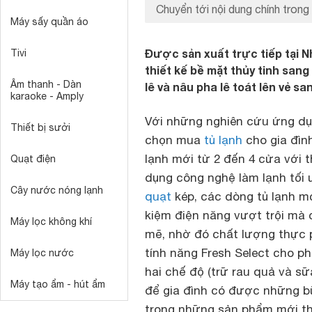
Chuyển tới nội dung chính trong 
Máy sấy quần áo
Được sản xuất trực tiếp tại N
Tivi
thiết kế bề mặt thủy tinh san
Âm thanh - Dàn
lê và nâu pha lê toát lên vẻ s
karaoke - Amply
Với những nghiên cứu ứng dụn
Thiết bị sưởi
chọn mua
tủ lạnh
cho gia đình
lạnh mới từ 2 đến 4 cửa với t
Quạt điện
dụng công nghệ làm lạnh tối 
Cây nước nóng lạnh
quạt
kép, các dòng tủ lạnh mớ
kiệm điện năng vượt trội mà 
Máy lọc không khí
mẽ, nhờ đó chất lượng thực 
tính năng Fresh Select cho p
Máy lọc nước
hai chế độ (trữ rau quả và sữ
Máy tạo ẩm - hút ẩm
để gia đình có được những b
trong những sản phẩm mới thu