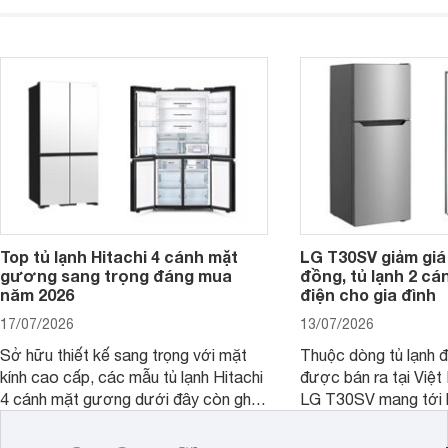
hiện đại. Tuy nhiên, mức giá thường
lợi, mang đến trải ng
cao hơn so với nhiều sản phẩm cùng
nghi hơn cho gia đình 
phân khúc khiến không ít người dùng
phải cân nhắc. Trên thị trường hiện
nay, Panasonic
Top tủ lạnh Hitachi 4 cánh mặt
LG T30SV giảm giá 
gương sang trọng đáng mua
đồng, tủ lạnh 2 cá
năm 2026
điện cho gia đình
17/07/2026
13/07/2026
Sở hữu thiết kế sang trọng với mặt
Thuộc dòng tủ lạnh 
kính cao cấp, các mẫu tủ lạnh Hitachi
được bán ra tại Việ
4 cánh mặt gương dưới đây còn ghi
LG T30SV mang tới 
điểm nhờ dung tích lớn cùng nhiều
lượng với những trang
công nghệ bảo quản hiện đại, đáp ứng
mức giá bán dễ tiếp 