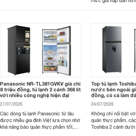
mức giá hấp dẫn hơ
chú ý với công nghệ Nanoe™ X độc
trình giảm giá, trở t
quyền, được hãng công bố có khả
đáng cân nhắc cho cá
năng giảm tới 90% dư lượng thuốc
đang tìm kiếm sản ph
trừ sâu còn tồn đọng trên thực phẩm.
nhiều công nghệ.
Panasonic NR-TL381GVKV giá chỉ
Top tủ lạnh Toshib
8 triệu đồng, tủ lạnh 2 cánh 366 lít
nước bên ngoài giá
với nhiều công nghệ hiện đại
đồng, có cả làm đ
27/07/2026
24/07/2026
Các dòng tủ lạnh Panasonic từ lâu
Không chỉ nổi bật vớ
được nhiều gia đình Việt lựa chọn nhờ
quản thực phẩm, các
khả năng bảo quản thực phẩm tốt,
Toshiba 2 cánh dướ
vận hành bền bỉ cùng nhiều công nghệ
trang bị vòi lấy nước