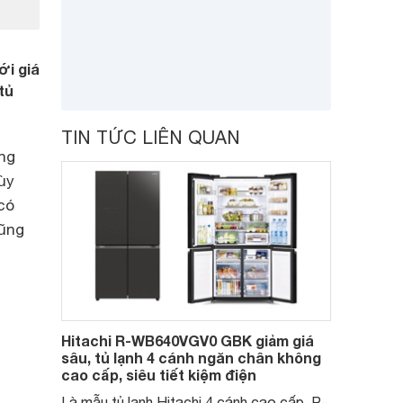
ới giá
tủ
TIN TỨC LIÊN QUAN
ng
ùy
có
cũng
Hitachi R-WB640VGV0 GBK giảm giá
sâu, tủ lạnh 4 cánh ngăn chân không
cao cấp, siêu tiết kiệm điện
Là mẫu tủ lạnh Hitachi 4 cánh cao cấp, R-