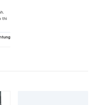
nh.
 thì
htung