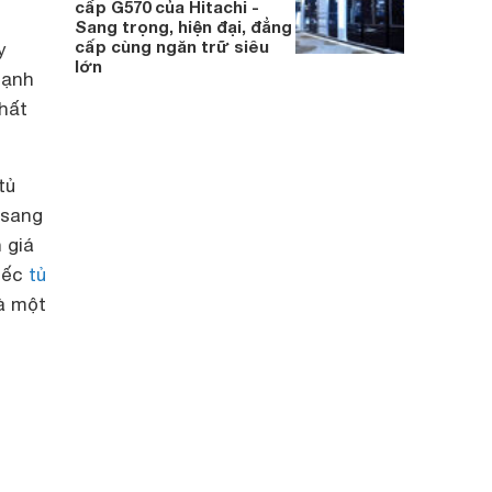
cấp G570 của Hitachi -
Sang trọng, hiện đại, đẳng
cấp cùng ngăn trữ siêu
y
lớn
lạnh
chất
tủ
 sang
 giá
hiếc
tủ
à một