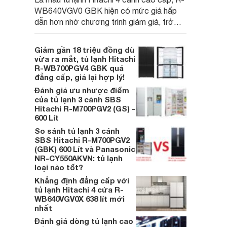
WB640VGV0 GBK hiện có mức giá hấp
dẫn hơn nhờ chương trình giảm giá, trở
thành lựa chọn đáng cân nhắc cho các gia
đình Việt đang tìm kiếm sản phẩm dung
Giảm gần 18 triệu đồng dù
tích lớn, nhiều công nghệ.
vừa ra mắt, tủ lạnh Hitachi
R-WB700PGV4 GBK quá
đẳng cấp, giá lại hợp lý!
Đánh giá ưu nhược điểm
của tủ lạnh 3 cánh SBS
Hitachi R-M700PGV2 (GS) -
600 Lít
So sánh tủ lạnh 3 cánh
SBS Hitachi R-M700PGV2
(GBK) 600 Lít và Panasonic
NR-CY550AKVN: tủ lạnh
loại nào tốt?
Khẳng định đẳng cấp với
tủ lạnh Hitachi 4 cửa R-
WB640VGV0X 638 lít mới
nhất
Đánh giá dòng tủ lạnh cao