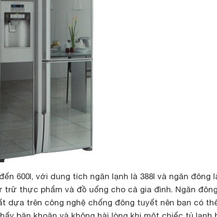
đến 600l, với dung tích ngăn lạnh là 388l và ngăn đông l
ự trữ thực phẩm và đồ uống cho cả gia đình. Ngăn đôn
ất dựa trên công nghệ chống đông tuyết nên bạn có th
thấy băn khoăn và không hài lòng khi một chiếc tủ lạnh 