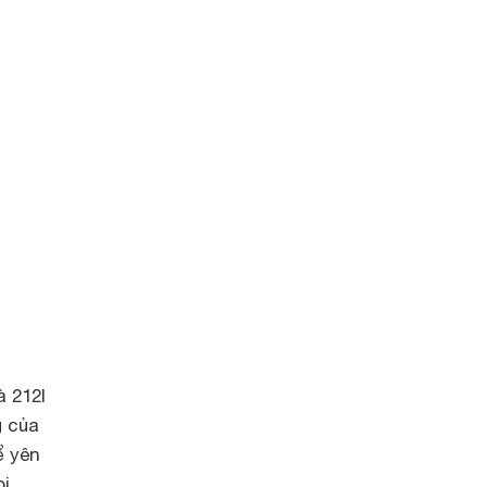
à 212l
g của
ể yên
bị