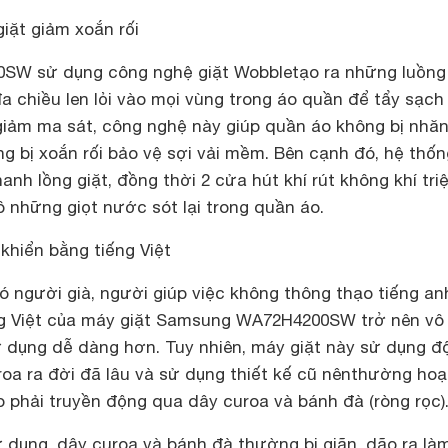
iặt giảm xoắn rối
W sử dụng công nghệ giặt Wobbletạo ra những luồng
 chiều len lỏi vào mọi vùng trong áo quần để tẩy sạch
giảm ma sát, công nghệ này giúp quần áo không bị nhă
 bị xoắn rối bảo vệ sợi vải mềm. Bên cạnh đó, hệ thốn
anh lồng giặt, đồng thời 2 cửa hút khí rút không khí tri
 những giọt nước sót lại trong quần áo.
khiển bằng tiếng Việt
ó người già, người giúp việc không thông thạo tiếng anh
ng Việt của máy giặt Samsung WA72H4200SW trở nên vô
sử dụng dễ dàng hơn. Tuy nhiên, máy giặt này sử dụng đ
oa ra đời đã lâu và sử dụng thiết kế cũ nênthường hoạ
 phải truyền động qua dây curoa và bánh đà (ròng rọc)
 dụng, dây curoa và bánh đà thường bị giãn, dão ra là