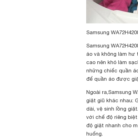
Samsung WA72H4200S
Samsung WA72H4200S
áo và không làm hư t
cao nên khó làm sạc
những chiếc quần áo
để quần áo được giặ
Ngoài ra,Samsung WA
giặt giũ khác nhau: G
dài, vệ sinh lồng giặ
với chế độ riêng biệ
độ giặt nhanh cho m
huống.