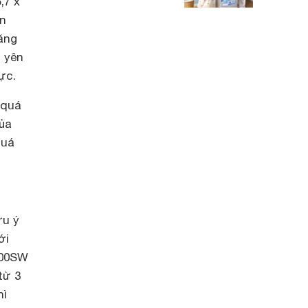
,7 x
ện
ăng
ẽ yên
ực.
 quá
ủa
quá
ưu ý
ới
00SW
từ 3
hì