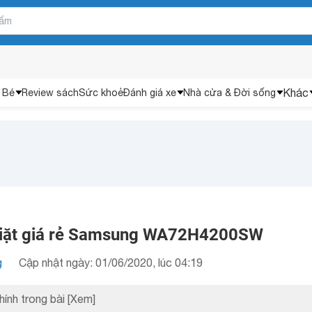
Khác
 Bé
Review sách
Sức khoẻ
Đánh giá xe
Nhà cửa & Đời sống
giặt giá rẻ Samsung WA72H4200SW
g
Cập nhật ngày: 01/06/2020, lúc 04:19
hính trong bài
[Xem]