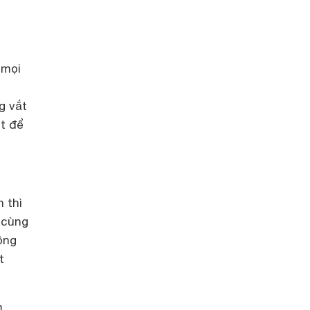
 mọi
n
g vắt
ệt để
 thì
 cùng
ộng
t
.
m