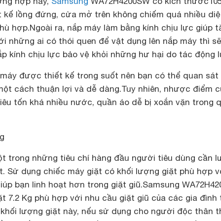
ờng hợp này,
Samsung
WA72H4200SW có kích thước105
ết kế lồng đứng, cửa mở trên không chiếm quá nhiều di
phù hợp.
Ngoài ra, n
ắp máy làm bằng kính chịu lực giúp t
với những ai có thói quen để vật dụng lên nắp máy thì s
p kính chịu lực bảo vệ khỏi những hư hại do tác động l
 máy được thiết kế trong suốt nên bạn có thể quan sát
 một cách thuận lợi và dễ dàng.
Tuy nhiên, nhược điểm c
 tiêu tốn khá nhiều nước, quần áo dễ bị xoắn vặn trong 
Kg
ột trong những tiêu chí hàng đầu người tiêu dùng cần l
t. Sử dụng chiếc máy giặt có khối lượng giặt phù hợp v
iúp bạn linh hoạt hơn trong giặt giũ.
Samsung WA72H42
ặt 7.2 Kg phù hợp với nhu cầu giặt giũ của các gia đình 
 khối lượng giặt này, nếu sử dụng cho người độc thân t