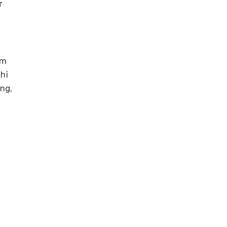
ứ
im
hỉ
ng,