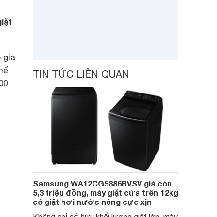
iặt
 gia
hể
TIN TỨC LIÊN QUAN
00
Samsung WA12CG5886BVSV giá còn
5,3 triệu đồng, máy giặt cửa trên 12kg
có giặt hơi nước nóng cực xịn
Không chỉ sở hữu khối lượng giặt lớn, máy