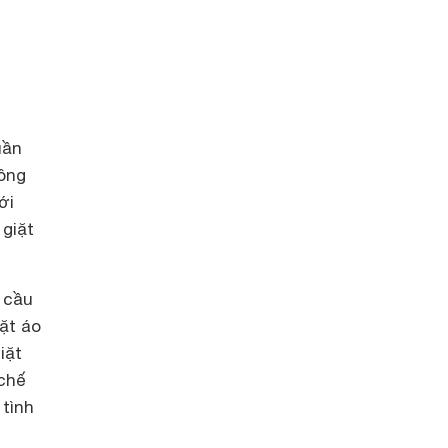
uần
hông
ới
 giặt
 cầu
iặt áo
iặt
 chế
 tình