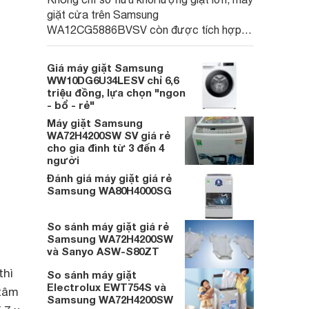
giặt cửa trên Samsung
WA12CG5886BVSV còn được tích hợp
nhiều công nghệ hiện đại, trở thành lựa
chọn phù hợp cho các gia đình đông thành
Giá máy giặt Samsung
viên.
WW10DG6U34LESV chỉ 6,6
triệu đồng, lựa chọn "ngon
- bổ - rẻ"
Máy giặt Samsung
WA72H4200SW SV giá rẻ
cho gia đình từ 3 đến 4
người
Đánh giá máy giặt giá rẻ
Samsung WA80H4000SG
So sánh máy giặt giá rẻ
Samsung WA72H4200SW
và Sanyo ASW-S80ZT
thì
So sánh máy giặt
Electrolux EWT754S và
 tâm
Samsung WA72H4200SW