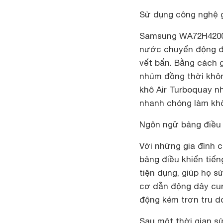
Sử dụng công nghệ g
Samsung WA72H4200S
nước chuyển động đa
vết bẩn. Bằng cách 
nhúm đồng thời không
khô Air Turboquay nh
nhanh chóng làm khô
Ngôn ngữ bảng điều 
Với những gia đình c
bảng điều khiển tiế
tiện dụng, giúp họ 
cơ dẫn động dây cur
động kém trơn tru do
Sau một thời gian sử