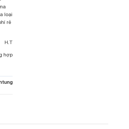
 ma
a loại
hí rẻ
H.T
g hợp
htung