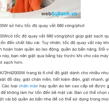
W sở hữu tốc độ quay vắt 680 vòng/phút
Wcó tốc độ quay vắt 680 vòng/phút giúp giặt sạch q
ổn đến chất liệu vải. Tuy nhiên, tốc độ quay vắt này k
h hoàn toàn quần áo lao động, quần áo bẩn nặng. Đối v
 này, bạn nên giặt qua bằng tay trước khi cho vào máy
t sạch hơn.
72H4200SW trang bị 6 chế độ giặt dành cho nhiều nhu
iặt đồ dày, giặt chăn mền, tiết kiệm điện, giặt nhanh, g
t. Các loại
chăn màn
hay quần áo len cao cấp sẽ được g
t để không làm hư tổn đến bề mặt vải. Bạn có thể chọn
ột vài bộ quần áo bẩn nhẹ để có thể sử dụng trong mọi