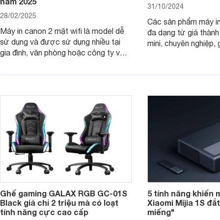
năm 2025
31/10/2024
28/02/2025
Các sản phẩm máy in
Máy in canon 2 mặt wifi là model dễ
đa dạng từ giá thành
sử dụng và được sử dụng nhiều tại
mini, chuyên nghiệp, 
gia đình, văn phòng hoặc công ty vừa
với mọi nhu cầu. Điể
và nhỏ với mức giá hợp lý chỉ từ 3
mẫu máy in ảnh Cano
triệu đồng.
dụng 2024.
Ghế gaming GALAX RGB GC-01S
5 tính năng khiến 
Black giá chỉ 2 triệu mà có loạt
Xiaomi Mijia 1S đắ
tính năng cực cao cấp
miếng"