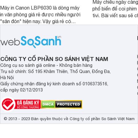
Máy chiếu ngày càn
Máy in Canon LBP6030 là dòng máy
phổ biến để coi phim 
in văn phòng giá rẻ được nhiều người
tivi. Bài viết sau sẽ chia sẻ cho bạn 5
"săn đón" hiện nay. Vậy giá rẻ có
mẫu máy chiếu dưới 5
đồng nghĩa với chất lượng kém hay
rẻ nên dùng 2024.
không, bài viết đánh giá máy in Canon
LBP6030 dưới đây sẽ giúp bạn hiểu
hơn.
CÔNG TY CỔ PHẦN SO SÁNH VIỆT NAM
Công cụ so sánh giá online - Không bán hàng
Trụ sở chính: Số 195 Khâm Thiên, Thổ Quan, Đống Đa,
Hà Nội
Giấy chứng nhận đăng ký kinh doanh số 0106373516,
cấp ngày 02/12/2013
© 2013 - 2023 Bản quyền thuộc về Công ty cổ phần So Sánh Việt Nam