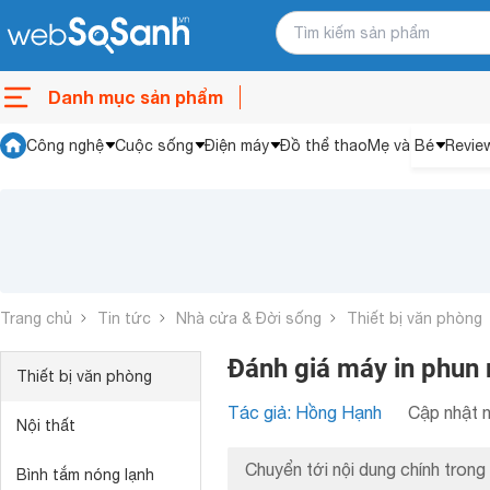
Danh mục sản phẩm
Công nghệ
Cuộc sống
Điện máy
Đồ thể thao
Mẹ và Bé
Revie
Trang chủ
Tin tức
Nhà cửa & Đời sống
Thiết bị văn phòng
Đánh giá máy in phu
Thiết bị văn phòng
Tác giả: Hồng Hạnh
Cập nhật n
Nội thất
Chuyển tới nội dung chính trong 
Bình tắm nóng lạnh