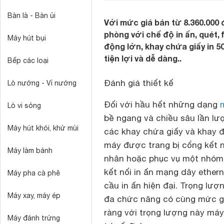
Bàn là - Bàn ủi
Với mức giá bán từ 8.360.000
phòng với chế độ in ấn, quét, 
Máy hút bụi
động lớn, khay chứa giấy in 500
tiện lợi và dễ dàng..
Bếp các loại
Đánh giá thiết kế
Lò nướng - Vỉ nướng
Đối với hầu hết những dạng
Lò vi sóng
bề ngang và chiều sâu lần lư
Máy hút khói, khử mùi
các khay chứa giấy và khay 
máy được trang bị cổng kết 
Máy làm bánh
nhân hoặc phục vụ một nhóm 
kết nối in ấn mạng dây ether
Máy pha cà phê
cầu in ấn hiện đại. Trọng lượ
Máy xay, máy ép
đa chức năng có cùng mức giá 
ràng với trọng lượng này máy 
Máy đánh trứng