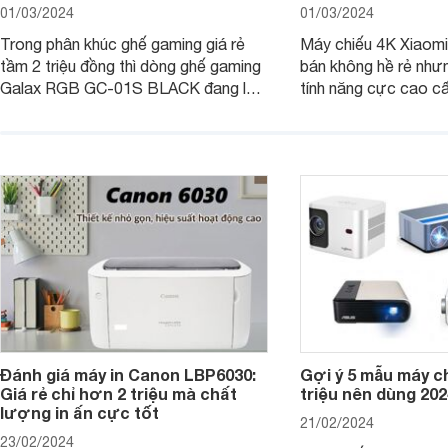
01/03/2024
01/03/2024
Trong phân khúc ghế gaming giá rẻ
Máy chiếu 4K Xiaomi 
tầm 2 triệu đồng thì dòng ghế gaming
bán không hề rẻ nhưng
Galax RGB GC-01S BLACK đang là
tính năng cực cao cấ
một trong những lựa chọn tốt hàng
các trải nghiệm sử dụ
đầu. Bài viết dưới đây sẽ giúp bạn
người dùng. Chi tiết 
hiểu hơn về dòng ghế này.
trong bài viết dưới đ
Đánh giá máy in Canon LBP6030:
Gợi ý 5 mẫu máy c
Giá rẻ chỉ hơn 2 triệu mà chất
triệu nên dùng 202
lượng in ấn cực tốt
21/02/2024
23/02/2024