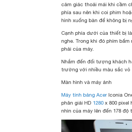
cảm giác thoải mái khi cầm c
phía sau nên khi coi phim h
hình xuống bàn để không bị n
Cạnh phía dưới của thiết bị l
nghe. Trong khi đó phím bấm 
phải của máy.
Nhắm đến đối tượng khách hàn
trường với nhiều màu sắc vỏ 
Màn hình và máy ảnh
Máy tính bảng Acer
Iconia One
phân giải HD
1280
x 800 pixel 
nhìn của máy lên đến 178 độ t