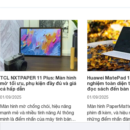
nhiệm nhưng những cải tiến tập trung
diện với màn hình lớn
vào hiệu năng xử lý, thiết kế, cùng
mẽ và thời lượng pin
nâng cấp phần mềm hứa hẹn mang
nhiên, màn hình LCD
đến trải nghiệm người dùng liền mạch
để lại một điểm trừ k
và mượt mà hơn.
TCL NXTPAPER 11 Plus: Màn hình
Huawei MatePad 12
mờ tối ưu, phụ kiện đầy đủ và giá
nghiệm toàn diện 
cả hấp dẫn
đọc sách đến bàn 
01/09/2025
01/09/2025
Màn hình mờ chống chói, hiệu năng
Màn hình PaperMatte
mạnh mẽ và nhiều tính năng AI thông
phím đi kèm, và hiệu 
minh là điểm nhấn của máy tính bảng
những điểm nhấn đán
TCL NXTPAPER 11 Plus, một thiết bị
Huawei MatePad 12 