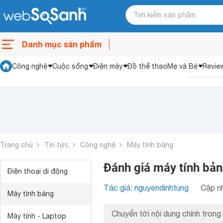
Danh mục sản phẩm
Công nghệ
Cuộc sống
Điện máy
Đồ thể thao
Mẹ và Bé
Revie
Trang chủ
Tin tức
Công nghệ
Máy tính bảng
Đánh giá máy tính bản
Điện thoại di động
Tác giả: nguyendinhtung
Cập nh
Máy tính bảng
Chuyển tới nội dung chính trong 
Máy tính - Laptop