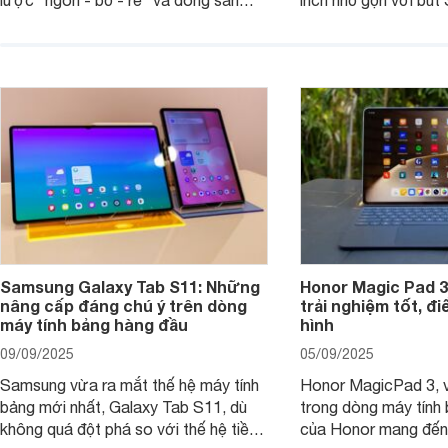
lược "ngon - bổ - rẻ" và dòng sản
inch nhỏ gọn với bút 
phẩm Xiaomi Pad Mini mới trình làng
hàng loạt tính năng 
tháng 9/2025 là ví dụ điển hình. Không
mang đến trải nghiệm
chỉ có giá bán hợp lý, sản phẩm còn
cao. Nhưng liệu chiế
hội tụ những trang bị cao cấp hàng
thực sự đáng giá?
đầu, tối ưu trải nghiệm của người sử
dụng.
Samsung Galaxy Tab S11: Những
Honor Magic Pad 3
nâng cấp đáng chú ý trên dòng
trải nghiệm tốt, đ
máy tính bảng hàng đầu
hình
09/09/2025
05/09/2025
Samsung vừa ra mắt thế hệ máy tính
Honor MagicPad 3, v
bảng mới nhất, Galaxy Tab S11, dù
trong dòng máy tính
không quá đột phá so với thế hệ tiền
của Honor mang đến 