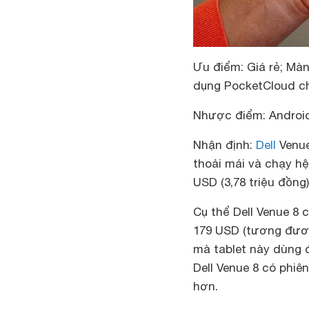
Ưu điểm
: Giá rẻ; Mà
dụng PocketCloud ch
Nhược điểm
: Androi
Nhận địn
h:
Dell
Venue
thoải mái và chạy hệ
USD (3,78 triệu đồng
Cụ thể Dell Venue 8 
179 USD (tương đương
mà tablet này dùng đ
Dell Venue 8 có phiê
hơn.