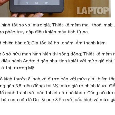
n hình tốt so với mức giá; Thiết kế mềm mại, thoải mái;
o phép truy cập điều khiển máy tính từ xa.
d phiên bản cũ; Gia tốc kế hơi chậm; Âm thanh kém.
 8 sở hữu màn hình hiển thị sống động; Thiết kế mềm 
 điều hành Android gần như tinh khiết với mức giá chỉ 
) ở thị trường Mỹ.
có kích thước 8 inch và được bán với mức giá khiêm tốn
 gần 3,8 triệu đồng) tại Mỹ, mức giá rẻ chính là ưu đi
ể cạnh tranh với các tablet cỡ nhỏ khác. Cũng nên lưu 
n bản cao cấp là Dell Venue 8 Pro với cấu hình và mức g