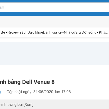
Khác
 Bé
Review sách
Sức khoẻ
Đánh giá xe
Nhà cửa & Đời sống
ính bảng Dell Venue 8
g
Cập nhật ngày: 31/05/2020, lúc 17:06
hính trong bài
[Xem]