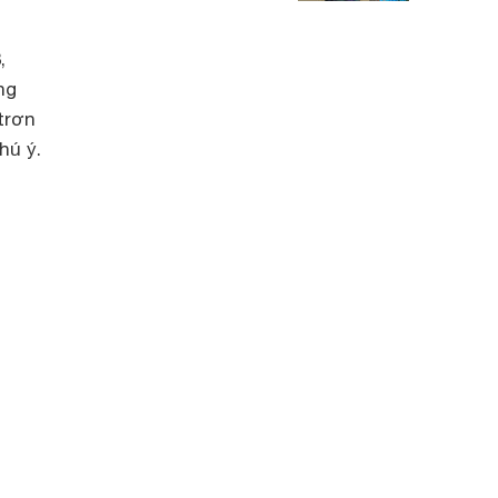
,
ng
trơn
hú ý.