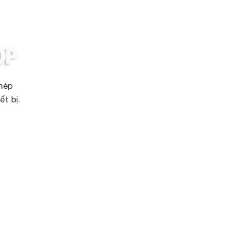
 mép
t bị.