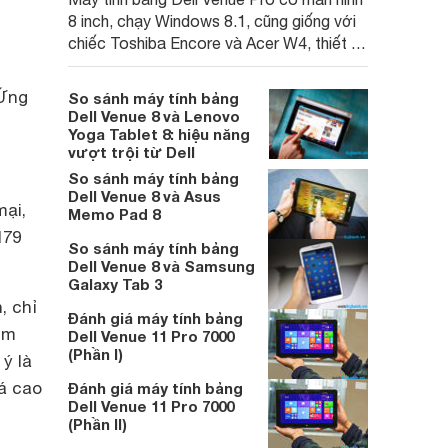
8 inch, chạy Windows 8.1, cũng giống với
chiếc Toshiba Encore và Acer W4, thiết bị
đem hỗ trợ đầy đủ các tính năng từ hệ
điều hành của Microsoft do đó có thể
 Ứng
So sánh máy tính bảng
không cần phải sắm thêm cho mình một
Dell Venue 8 và Lenovo
máy tính làm gì.
Yoga Tablet 8: hiệu năng
vượt trội từ Dell
So sánh máy tính bảng
Dell Venue 8 và Asus
mại,
Memo Pad 8
179
So sánh máy tính bảng
Dell Venue 8 và Samsung
Galaxy Tab 3
, chỉ
Đánh giá máy tính bảng
ểm
Dell Venue 11 Pro 7000
(Phần I)
ý là
iá cao
Đánh giá máy tính bảng
Dell Venue 11 Pro 7000
(Phần II)