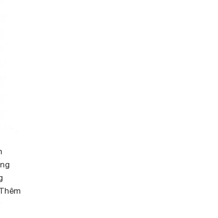
m
ang
g
. Thêm
ở