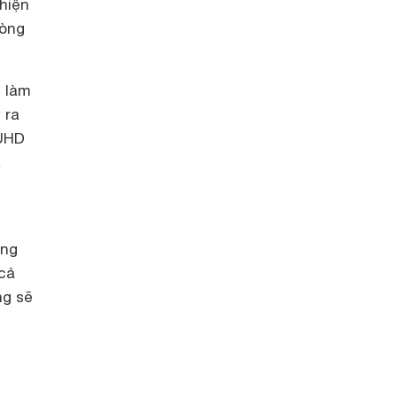
 hiện
hòng
 làm
 ra
 UHD
a
ụng
 cả
ng sẽ