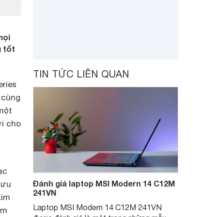
mọi
 tốt
TIN TỨC LIÊN QUAN
ries
ô cùng
một
ời cho
ạc
Đánh giá laptop MSI Modern 14 C12M
 ưu
241VN
kim
Laptop MSI Modern 14 C12M 241VN
ém