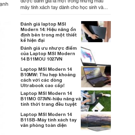
được đánh giá là một trong những mẫu
cạnh
máy tính xách tay dành cho học sinh và
dân văn phòng tốt nhất hiện nay.
Đánh giá laptop MSI
Modern 14: Hiệu năng ổn
định bên trong một thiết
kế hiện đại
Đánh giá ưu nhược điểm
của Laptop MSI Modern
14 B11MOU 1027VN
Laptop MSI Modern 14
B10MW: Thu hẹp khoảng
cách với các dòng
Ultrabook cao cấp!
Laptop MSI Modern 14
B11MO 073VN-hiệu năng và
tính thời trang đều tuyệt
Laptop MSI Modern 14
B11SB-Máy tính xách tay
văn phòng toàn diện