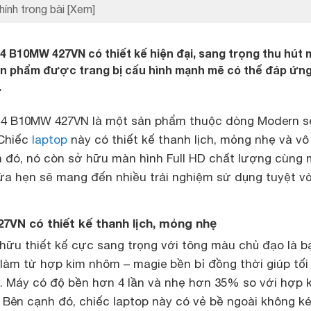
hính trong bài
[Xem]
 B10MW 427VN có thiết kế hiện đại, sang trọng thu hút 
sản phẩm được trang bị cấu hình mạnh mẽ có thể đáp ứng
.
4 B10MW 427VN là một sản phẩm thuộc dòng Modern se
 Chiếc
laptop
này có thiết kế thanh lịch, mỏng nhẹ và v
h đó, nó còn sở hữu màn hình Full HD chất lượng cùng 
hứa hẹn sẽ mang đến nhiều trải nghiệm sử dụng tuyệt v
7VN có thiết kế thanh lịch, mỏng nhẹ
 hữu thiết kế cực sang trọng với tông màu chủ đạo là b
àm từ hợp kim nhôm – magie bền bỉ đồng thời giúp tối
. Máy có độ bền hơn 4 lần và nhẹ hơn 35% so với hợp 
Bên cạnh đó, chiếc laptop này có vẻ bề ngoài không k