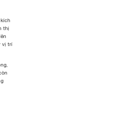
kích
 thị
lên
vị trí
ộng,
 còn
ng