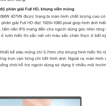
 độ phân giải Full HD, khung viền mỏng
0MW 427VN được trang bị màn hình chất lượng cao có 
phân giải Full HD đạt 1920×1080 pixel giúp hình ảnh hiển
ó, tấm nền IPS mang đến cho người dùng góc nhìn rộng 
 ở luôn hiển thị sắc nét với màu sắc chân thực ở bất kỳ 
hiết kế siêu mỏng chỉ 5.7mm cho khung hình hiển thị r
g trọn vẹn từng chi tiết hình ảnh. Ngoài ra, màn hình
ống chói hỗ trợ người dùng sử dụng ở nhiều môi trườ