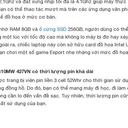
2.1Ghz và đạt xung nhịp tối đa là 4.1Ghz giúp máy thực
 Bạn có thể thao tác mượt mà trên các ứng dụng văn p
 kế đồ họa ở mức cơ bản.
ộ nhớ RAM 8GB và
ổ cứng SSD
256GB, người dùng có thể
 một lúc với tốc độ cao mà không lo máy bị đơ hay xảy
 Ngoài ra, chiếc laptop này còn sở hữu card đồ họa Intel
ạn chơi một số game Esport nhẹ nhàng với mức đồ họ
10MW 427VN có thời lượng pin khá dài
c trang bị viên pin liền 3 cell 52Whr cho thời gian sử d
ếng đồng hồ. Do đó, bạn có thể mang máy đi học, đi làm
g cần lo đến vấn đề sạc. Tuy nhiên, thời lượng pin cũ
uất sử dụng của bạn.