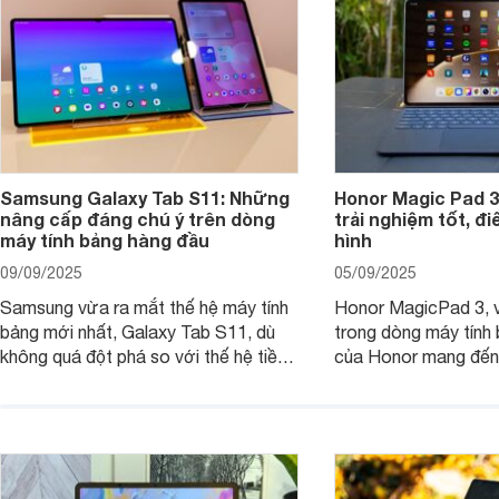
đầu, tối ưu trải nghiệm của người sử
dụng.
Samsung Galaxy Tab S11: Những
Honor Magic Pad 3
nâng cấp đáng chú ý trên dòng
trải nghiệm tốt, đ
máy tính bảng hàng đầu
hình
09/09/2025
05/09/2025
Samsung vừa ra mắt thế hệ máy tính
Honor MagicPad 3, v
bảng mới nhất, Galaxy Tab S11, dù
trong dòng máy tính
không quá đột phá so với thế hệ tiền
của Honor mang đến 
nhiệm nhưng những cải tiến tập trung
diện với màn hình lớn
vào hiệu năng xử lý, thiết kế, cùng
mẽ và thời lượng pin
nâng cấp phần mềm hứa hẹn mang
nhiên, màn hình LCD
đến trải nghiệm người dùng liền mạch
để lại một điểm trừ k
và mượt mà hơn.