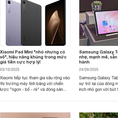
Xiaomi Pad Mini "nhỏ nhưng có
Samsung Galaxy T
võ", hiệu năng khủng trong mức
nhẹ, mạnh mẽ, sẵn
giá tiền cực hợp lý!
hành
03/10/2025
24/09/2025
Xiaomi tiếp tục tham gia sâu rộng vào
Samsung Galaxy Tab
thị trường máy tính bảng với chiến
sự trở lại của dòng 
lược "ngon - bổ - rẻ" và dòng sản
inch nhỏ gọn với bút 
phẩm Xiaomi Pad Mini mới trình làng
hàng loạt tính năng 
tháng 9/2025 là ví dụ điển hình. Không
mang đến trải nghiệm
chỉ có giá bán hợp lý, sản phẩm còn
cao. Nhưng liệu chiế
hội tụ những trang bị cao cấp hàng
thực sự đáng giá?