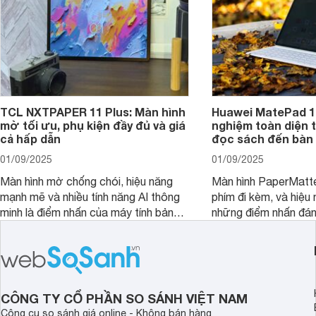
TCL NXTPAPER 11 Plus: Màn hình
Huawei MatePad 12
mờ tối ưu, phụ kiện đầy đủ và giá
nghiệm toàn diện 
cả hấp dẫn
đọc sách đến bàn 
01/09/2025
01/09/2025
Màn hình mờ chống chói, hiệu năng
Màn hình PaperMatte
mạnh mẽ và nhiều tính năng AI thông
phím đi kèm, và hiệu 
minh là điểm nhấn của máy tính bảng
những điểm nhấn đán
TCL NXTPAPER 11 Plus, một thiết bị
Huawei MatePad 12 
đáng chú ý trong phân khúc tầm
máy tính bảng hướng
trung.
đọc sách và làm việc 
CÔNG TY CỔ PHẦN SO SÁNH VIỆT NAM
Công cụ so sánh giá online - Không bán hàng