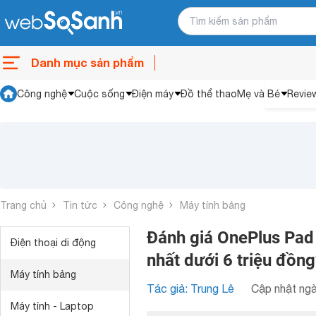
Danh mục sản phẩm
Công nghệ
Cuộc sống
Điện máy
Đồ thể thao
Mẹ và Bé
Revie
Trang chủ
Tin tức
Công nghệ
Máy tính bảng
Đánh giá OnePlus Pad L
Điện thoại di động
nhất dưới 6 triệu đồn
Máy tính bảng
Tác giả: Trung Lê
Cập nhật ngà
Máy tính - Laptop