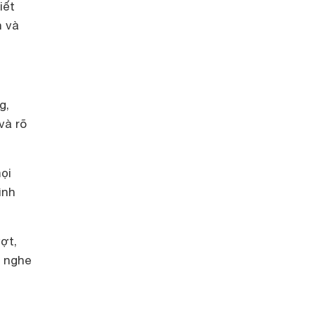
iết
h và
g,
và rõ
ọi
ình
ợt,
, nghe