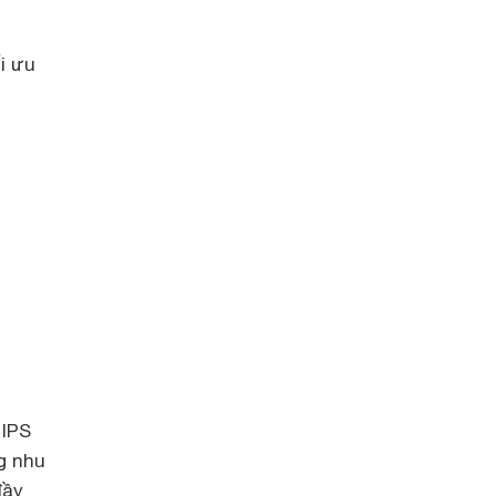
i ưu
 IPS
g nhu
đầy