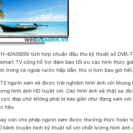
TH-42AS620V tích hợp chuẩn đầu thu kỹ thuật số DVB-
smart TV cũng hỗ trợ đảm bảo tối ưu các hình thức giải
nh trong và ngoài nước hấp dẫn, thú vị hơn bao giờ hết
T2 người xem sẽ được trải nghiệm hình ảnh với khung 
ượng hình ảnh HD tuyệt vời. Các hình ảnh sẽ thật sự đ
6:9 cực đẹp chứ không phải bị kéo giãn như đang xem với
ạc hậu.
 này còn cho phép người xem được thưởng thức hoàn t
0 kênh truyền hình kỹ thuật số với chất lượng hình ảnh