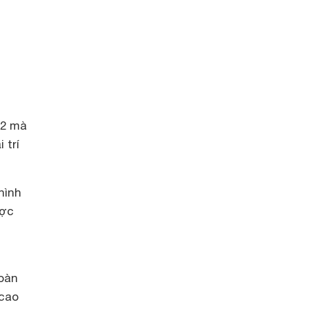
T2 mà
 trí
.
hình
ược
oàn
 cao