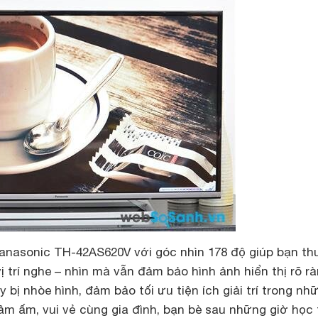
 Panasonic TH-42AS620V với góc nhìn 178 độ giúp bạn th
ị trí nghe – nhìn mà vẫn đảm bảo hình ảnh hiển thị rõ rà
bị nhòe hình, đảm bảo tối ưu tiện ích giải trí trong nh
ầm ấm, vui vẻ cùng gia đình, bạn bè sau những giờ học