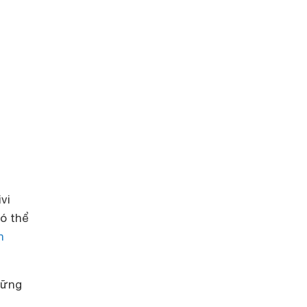
vi
ó thể
h
hững