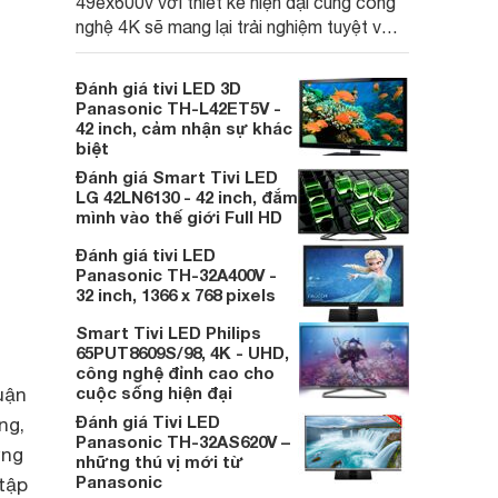
49ex600v với thiết kế hiện đại cùng công
nghệ 4K sẽ mang lại trải nghiệm tuyệt vời
cho gia đình bạn.
Đánh giá tivi LED 3D
Panasonic TH-L42ET5V -
42 inch, cảm nhận sự khác
biệt
Đánh giá Smart Tivi LED
LG 42LN6130 - 42 inch, đắm
mình vào thế giới Full HD
Đánh giá tivi LED
Panasonic TH-32A400V -
32 inch, 1366 x 768 pixels
Smart Tivi LED Philips
65PUT8609S/98, 4K - UHD,
công nghệ đỉnh cao cho
cuộc sống hiện đại
uận
Đánh giá Tivi LED
ng,
Panasonic TH-32AS620V –
ững
những thú vị mới từ
Panasonic
 tập