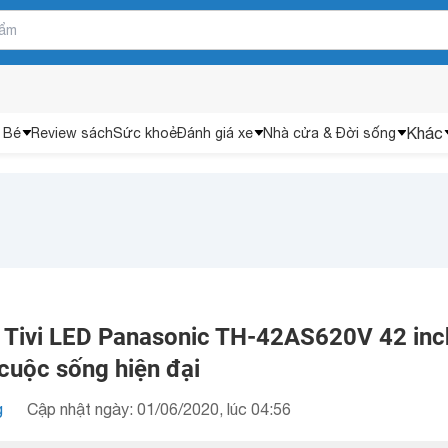
Khác
 Bé
Review sách
Sức khoẻ
Đánh giá xe
Nhà cửa & Đời sống
 Tivi LED Panasonic TH-42AS620V 42 inc
cuộc sống hiện đại
g
Cập nhật ngày: 01/06/2020, lúc 04:56