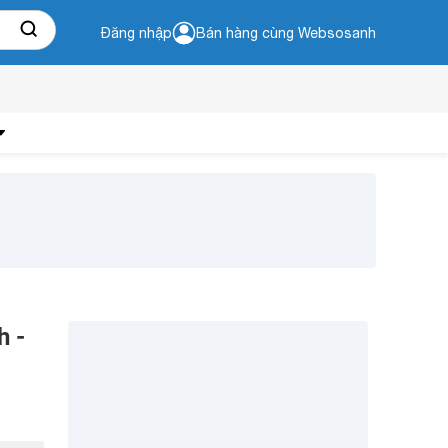
Đăng nhập
Bán hàng cùng Websosanh
h -