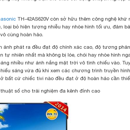
nasonic
TH-42AS620V còn sở hữu thêm công nghệ khử 
, loại bỏ hiện tượng nhiễu hay nhòe hình tối ưu, đảm b
 vô cùng hoàn hảo.
h ảnh phát ra đều đạt độ chính xác cao, độ tương phả
n tự nhiên nhất mà không bị lóe, chói hay nhòe hình ng
sáng nhiều như ánh nắng mặt trời vô tình chiếu vào. Tu
 chiếu sáng vừa đủ khi xem các chương trình truyền hình
ở bất cứ chiếc tivi nào đều đạt ở độ hoàn hảo cần thiế
 thuật số cho trải nghiệm đa kênh đỉnh cao