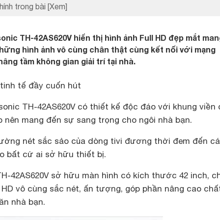
hính trong bài
[Xem]
onic TH-42AS620V hiển thị hình ảnh Full HD đẹp mắt ma
những hình ảnh vô cùng chân thật cùng kết nối với mạng
nâng tầm không gian giải trí tại nhà.
 tinh tế đầy cuốn hút
onic TH-42AS620V có thiết kế độc đáo với khung viền
 nên mang đến sự sang trọng cho ngôi nhà bạn.
ờng nét sắc sảo của dòng tivi đương thời đem đến cái
 bất cứ ai sở hữu thiết bị.
TH-42AS620V sở hữu màn hình có kích thước 42 inch, c
ll HD vô cùng sắc nét, ấn tượng, góp phần nâng cao chấ
căn nhà bạn.