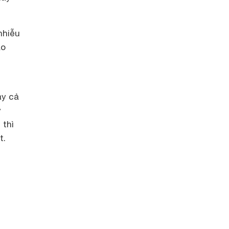
nhiễu
ảo
n
ay cả
y
 thì
t.