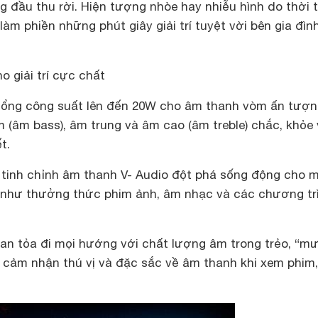
 đầu thu rời. Hiện tượng nhòe hay nhiễu hình do thời t
làm phiền những phút giây giải trí tuyệt vời bên gia đìn
 giải trí cực chất
tổng công suất lên đến 20W cho âm thanh vòm ấn tượn
 (âm bass), âm trung và âm cao (âm treble) chắc, khỏe 
t.
tinh chỉnh âm thanh V- Audio đột phá sống động cho m
í như thưởng thức phim ảnh, âm nhạc và các chương tr
lan tỏa đi mọi hướng với chất lượng âm trong trẻo, “mư
u cảm nhận thú vị và đặc sắc về âm thanh khi xem phim