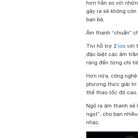
hơn hẳn so với những
gây ra sẽ không còn 
bạn bè.
Âm thanh “chuẩn” cho
Tivi hỗ trợ 2
loa
với 
đặc biệt các âm trầm
ràng đến từng chi tiế
Hơn nữa, công nghệ 
phương thức giải tr
thể thao tốc độ cao.
Ngõ ra âm thanh sẽ 
ngọt”, cho bạn nhiề
nhạc.