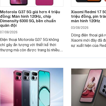
Motorola G37 5G giá hơn 4 triệu
Xiaomi Redmi 17 5
đồng: Màn hình 120Hz, chip
triệu đồng, pin tr
Dimensity 6300 5G, bền chuẩn
màn hình 120Hz
quân đội
03/08/2026
07/08/2026
Dòng điện thoại giá 
Điện thoại Motorola G37 5G không
Xiaomi mới đây đã đ
chỉ gây ấn tượng với thiết kế thời
sự xuất hiện của Re
thượng mà còn được trang bị nhiều
máy đang nhận được
tính năng và công nghệ hiện đại, đáp
của nhiều khách hàng
ứng tốt nhu cầu sử dụng hằng ngày
của người dùng phổ thông.