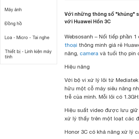
Máy ảnh
Với những thông số "khủng" so
với Huawei Hổn 3C
Đồng hồ
Websosanh – Nối tiếp phần 1 
Loa - Micro - Tai nghe
thoại
thông minh giá rẻ Huawe
Thiết bị - Linh kiện máy
năng,
camera
và tuổi thọ pin
tính
Hiệu năng
Với bộ vi xử lý lõi tứ Mediate
hữu một cỗ máy siêu năng nh
trễ của mình. Mỗi lõi có 1.3
Hiệu suất video được lưu giữ 
xử lý thấy trên một loạt các 
Honor 3C có khả năng xử lý c