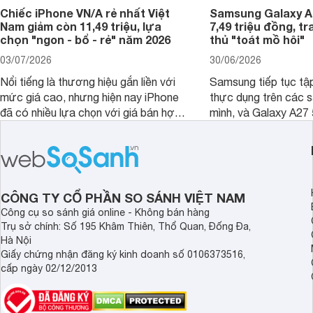
Chiếc iPhone VN/A rẻ nhất Việt
Samsung Galaxy A2
Nam giảm còn 11,49 triệu, lựa
7,49 triệu đồng, tr
chọn "ngon - bổ - rẻ" năm 2026
thủ "toát mồ hôi"
03/07/2026
30/06/2026
Nổi tiếng là thương hiệu gắn liền với
Samsung tiếp tục tập
mức giá cao, nhưng hiện nay iPhone
thực dụng trên các 
đã có nhiều lựa chọn với giá bán hợp
mình, và Galaxy A27
lý hơn, giúp người dùng dễ dàng tiếp
thể hiện rõ định hướ
cận sản phẩm chính hãng.
tới cho người dùng m
lượng với nhiều tran
độ bền bỉ cho nhu cầ
dài.
CÔNG TY CỔ PHẦN SO SÁNH VIỆT NAM
Công cụ so sánh giá online - Không bán hàng
Trụ sở chính: Số 195 Khâm Thiên, Thổ Quan, Đống Đa,
Hà Nội
Giấy chứng nhận đăng ký kinh doanh số 0106373516,
cấp ngày 02/12/2013