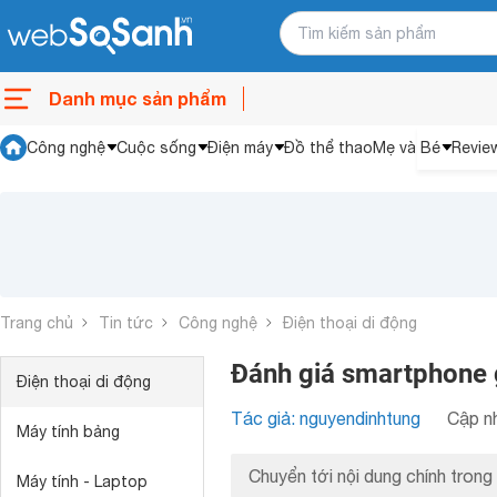
Danh mục sản phẩm
Công nghệ
Cuộc sống
Điện máy
Đồ thể thao
Mẹ và Bé
Revie
Trang chủ
Tin tức
Công nghệ
Điện thoại di động
Đánh giá smartphone 
Điện thoại di động
Tác giả: nguyendinhtung
Cập nh
Máy tính bảng
Chuyển tới nội dung chính trong 
Máy tính - Laptop