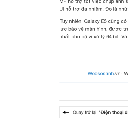
MP hỗ trợ tốt việc chụp ảnh s
UI hỗ trợ đa nhiệm. Đo là nh
Tuy nhiên, Galaxy E5 cũng c
lực bảo vệ màn hình, được tr
nhất cho bộ vi xử lý 64 bit. 
Websosanh
.vn- W
"Điện thoại d
Quay trở lại