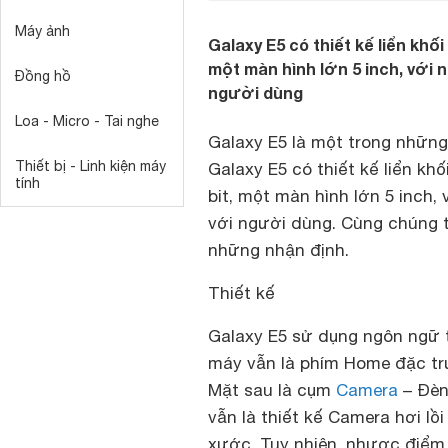
Máy ảnh
Galaxy E5 có thiết kế liển khối
một màn hình lớn 5 inch, với 
Đồng hồ
người dùng
Loa - Micro - Tai nghe
Galaxy E5 là một trong nhữn
Thiết bị - Linh kiện máy
Galaxy E5 có thiết kế liển khố
tính
bit, một màn hình lớn 5 inch
với người dùng. Cùng chúng t
những nhận định.
Thiết kế
Galaxy E5 sử dụng ngôn ngữ t
máy vẫn là phím Home đặc t
Mặt sau là cụm
Camera
– Đèn
vẫn là thiết kế Camera hơi lồ
xước. Tuy nhiên, nhược điểm