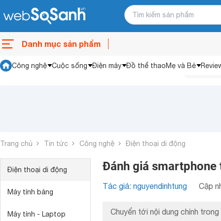
Danh mục sản phẩm
Công nghệ
Cuộc sống
Điện máy
Đồ thể thao
Mẹ và Bé
Revie
Trang chủ
Tin tức
Công nghệ
Điện thoại di động
Đánh giá smartphone 
Điện thoại di động
Tác giả: nguyendinhtung
Cập nh
Máy tính bảng
Chuyển tới nội dung chính trong 
Máy tính - Laptop