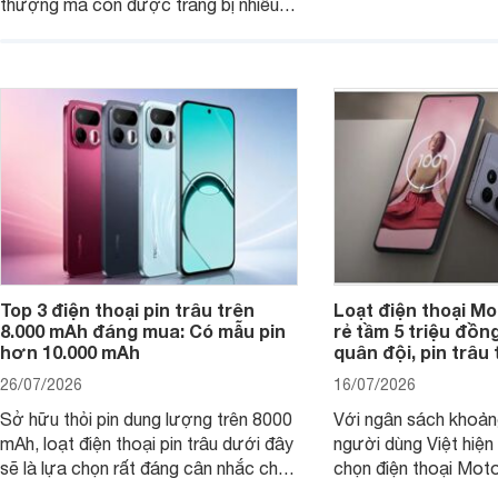
thượng mà còn được trang bị nhiều
máy đang nhận được
tính năng và công nghệ hiện đại, đáp
của nhiều khách hàng
ứng tốt nhu cầu sử dụng hằng ngày
của người dùng phổ thông.
Top 3 điện thoại pin trâu trên
Loạt điện thoại Mo
8.000 mAh đáng mua: Có mẫu pin
rẻ tầm 5 triệu đồn
hơn 10.000 mAh
quân đội, pin trâu
26/07/2026
16/07/2026
Sở hữu thỏi pin dung lượng trên 8000
Với ngân sách khoảng
mAh, loạt điện thoại pin trâu dưới đây
người dùng Việt hiện
sẽ là lựa chọn rất đáng cân nhắc cho
chọn điện thoại Mot
người dùng Việt.
với các nhu cầu sử d