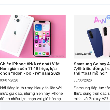
giải trí, chụp ảnh đế
ngày.
Chiếc iPhone VN/A rẻ nhất Việt
Samsung Galaxy A2
Nam giảm còn 11,49 triệu, lựa
7,49 triệu đồng, tr
chọn "ngon - bổ - rẻ" năm 2026
thủ "toát mồ hôi"
03/07/2026
30/06/2026
Nổi tiếng là thương hiệu gắn liền với
Samsung tiếp tục tập
mức giá cao, nhưng hiện nay iPhone
thực dụng trên các 
đã có nhiều lựa chọn với giá bán hợp
mình, và Galaxy A27
lý hơn, giúp người dùng dễ dàng tiếp
thể hiện rõ định hướ
cận sản phẩm chính hãng.
tới cho người dùng m