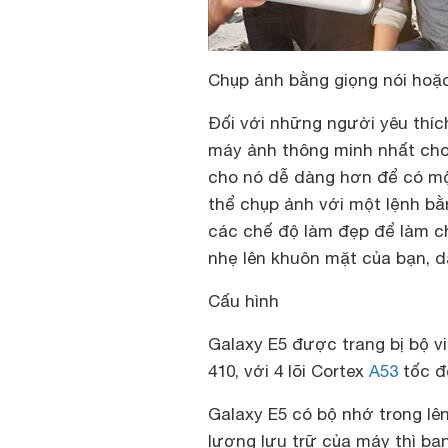
Chụp ảnh bằng giọng nói hoặ
Đối với những người yêu thíc
máy ảnh thông minh nhất cho
cho nó dễ dàng hơn để có mộ
thể chụp ảnh với một lệnh bằ
các chế độ làm đẹp để làm c
nhẹ lên khuôn mặt của bạn, d
Cấu hình
Galaxy E5 được trang bị bộ 
410, với 4 lõi Cortex
A53
tốc đ
Galaxy E5 có bộ nhớ trong lê
lượng lưu trữ của máy thì bạ