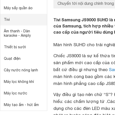
Chuyển tới nội dung chính trong 
Máy sấy quần áo
Tivi Samsung JS9000 SUHD là m
Tivi
của Samsung, tích hợp nhiều 
Âm thanh - Dàn
cao cấp của người tiêu dùng h
karaoke - Amply
Màn hình SUHD cho trải nghi
Thiết bị sưởi
Chiếc JS9000 là sự kế thừa t
Quạt điện
sản phẩm mới cao cấp của cô
bất cứ điều gì nhưng theo
Sa
Cây nước nóng lạnh
màn hình cong bao gồm các kí
Máy lọc không khí
màn hình phẳng cao cấp JS85
Máy lọc nước
Vậy điều gì tạo nên chữ “S”?
hiểu: các chấm lượng tử .Các 
Máy tạo ẩm - hút ẩm
dụng cho các đèn LED màu x