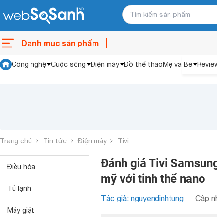
Danh mục sản phẩm
Công nghệ
Cuộc sống
Điện máy
Đồ thể thao
Mẹ và Bé
Revie
Trang chủ
Tin tức
Điện máy
Tivi
Đánh giá Tivi Samsun
Điều hòa
mỹ với tinh thể nano
Tủ lạnh
Tác giả: nguyendinhtung
Cập nh
Máy giặt