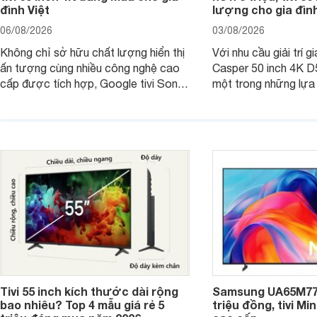
đình Việt
lượng cho gia đình
06/08/2026
03/08/2026
Không chỉ sở hữu chất lượng hiển thị
Với nhu cầu giải trí gi
ấn tượng cùng nhiều công nghệ cao
Casper 50 inch 4K 
cấp được tích hợp, Google tivi Sony
một trong những lựa
4K 65 inch K-65S20M2 hiện còn đang
trong phân khúc nhờ
được nhiều cửa hàng điện máy giảm
cùng mức giá đang đ
giá sâu.
thống bán lẻ điều ch
hấp dẫn.
Tivi 55 inch kích thước dài rộng
Samsung UA65M77H
bao nhiêu? Top 4 mẫu giá rẻ 5
triệu đồng, tivi Mi