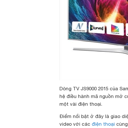
Dòng TV JS9000 2015 của Sam
hệ điều hành mã nguồn mở c
một vài điện thoại.
Điểm nổi bật ở đây là giao d
video với các
điện thoại
cùng 