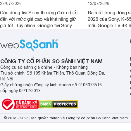
23/07/2026
13/07/2026
Các dòng tivi Sony thường được biết
Ra mắt trong dòng 
đến với mức giá cao và khả năng giữ
2026 của Sony, K-6
giá tốt. Tuy nhiên, Google tivi Sony 55
mẫu Google TV 4K 6
inch K-55S25VM2 lại là một trường
trang bị bộ xử lý XR
hợp đáng chú ý khi có mức giá dễ
tảng Google TV cùng
tiếp cận hơn dù mới ra mắt trong năm
nghệ hỗ trợ nâng cao
2025.
ảnh và âm thanh.
CÔNG TY CỔ PHẦN SO SÁNH VIỆT NAM
Công cụ so sánh giá online - Không bán hàng
Trụ sở chính: Số 195 Khâm Thiên, Thổ Quan, Đống Đa,
Hà Nội
Giấy chứng nhận đăng ký kinh doanh số 0106373516,
cấp ngày 02/12/2013
© 2013 - 2023 Bản quyền thuộc về Công ty cổ phần So Sánh Việt Nam