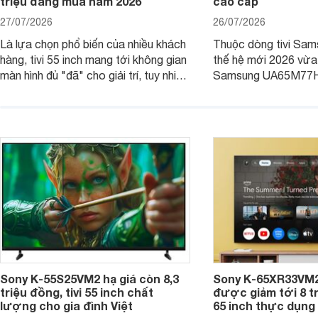
triệu đáng mua năm 2026
cao cấp
27/07/2026
26/07/2026
Là lựa chọn phổ biến của nhiều khách
Thuộc dòng tivi Sam
hàng, tivi 55 inch mang tới không gian
thế hệ mới 2026 vừa t
màn hình đủ "đã" cho giải trí, tuy nhiên
Samsung UA65M77HA 
việc lựa chọn cũng cần hợp với với
trang
không gian sử dụng. Vậy tivi 55 inch
kích thước dài rộng bao nhiêu cm và
dùng cho phòng bao nhiêu m2?
Sony K-55S25VM2 hạ giá còn 8,3
Sony K-65XR33VM2
triệu đồng, tivi 55 inch chất
được giảm tới 8 tr
lượng cho gia đình Việt
65 inch thực dụng