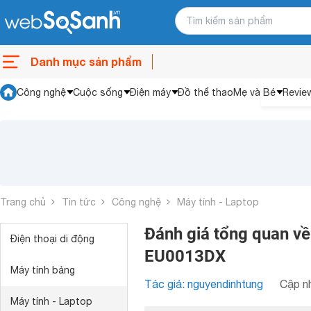
Danh mục sản phẩm
Công nghệ
Cuộc sống
Điện máy
Đồ thể thao
Mẹ và Bé
Revie
Trang chủ
Tin tức
Công nghệ
Máy tính - Laptop
Đánh giá tổng quan v
Điện thoại di động
EU0013DX
Máy tính bảng
Tác giả: nguyendinhtung
Cập nh
Máy tính - Laptop