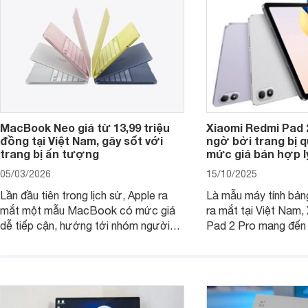
tân sinh viên.
MacBook Neo giá từ 13,99 triệu
Xiaomi Redmi Pad 
đồng tại Việt Nam, gây sốt với
ngờ bởi trang bị 
trang bị ấn tượng
mức giá bán hợp l
05/03/2026
15/10/2025
Lần đầu tiên trong lịch sử, Apple ra
Là mẫu máy tính bản
mắt một mẫu MacBook có mức giá
ra mắt tại Việt Nam,
dễ tiếp cận, hướng tới nhóm người
Pad 2 Pro mang đến 
dùng học sinh, sinh viên nhưng vẫn
lượng với mức giá ph
được trang bị nhiều tính năng đáng
đông người dùng.
chú ý. MacBook Neo vì thế đang thu
hút sự quan tâm lớn từ thị trường.