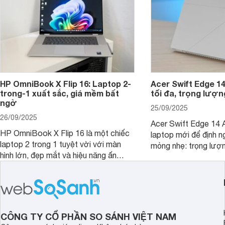
HP OmniBook X Flip 16: Laptop 2-
Acer Swift Edge 1
trong-1 xuất sắc, giá mềm bất
tối đa, trọng lượn
ngờ
25/09/2025
26/09/2025
Acer Swift Edge 14 A
HP OmniBook X Flip 16 là một chiếc
laptop mới để định ng
laptop 2 trong 1 tuyệt vời với màn
mỏng nhẹ: trọng lượ
hình lớn, đẹp mắt và hiệu năng ấn
nhưng có màn hình O
tượng, nhưng điểm đặc biệt nhất là
cao tuyệt đẹp cùng h
mức giá vô cùng hấp dẫn, biến nó trở
năng AI hàng đầu, đ
thành một lựa chọn “đáng đồng tiền
của một thiết bị doa
bát gạo” trên thị trường.
CÔNG TY CỔ PHẦN SO SÁNH VIỆT NAM