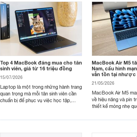
Top 4 MacBook đáng mua cho tân
MacBook Air M5 tăn
sinh viên, giá từ 16 triệu đồng
Nam, cấu hình mạ
vẫn tồn tại nhược
15/07/2026
21/05/2026
Laptop là một trong những hành trang
MacBook Air M5 man
quan trọng mà mỗi tân sinh viên cần
về hiệu năng và pin t
chuẩn bị để phục vụ việc học tập,
thiết kế mỏng nhẹ qu
nghiên cứu và cả nhu cầu làm thêm.
tiếp tục là lựa chọn 
Nếu ưu tiên một thiết bị gọn nhẹ, hiệu
việc và học tập hàng
năng ổn định, bền bỉ cùng mức giá dễ
tiếp cận, dưới đây là những mẫu
MacBook đáng cân nhắc dành cho