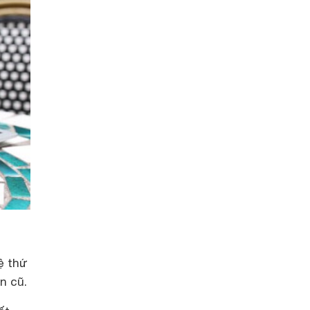
ệ thứ
n cũ.