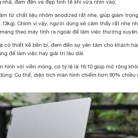
 nhã, đem đến vẻ đẹp tinh tế khi vừa nhìn vào.
àm từ chất liệu nhôm anodized rất nhẹ, giúp giảm trọn
.13kg). Chính vì vậy, người dùng sẽ cảm thấy rất nhẹ n
 mang theo máy tính ra ngoài để làm việc thường xuyên
à có thiết kế bền bỉ, đem đến sự yên tâm cho khách h
ng để làm việc hay giải trí lâu dài.
àn hình với viền mỏng, có tỷ lệ là 16:10 giúp mở rộng kh
 dùng. Cụ thể, diện tích màn hình chiếm hơn 90% chiều 