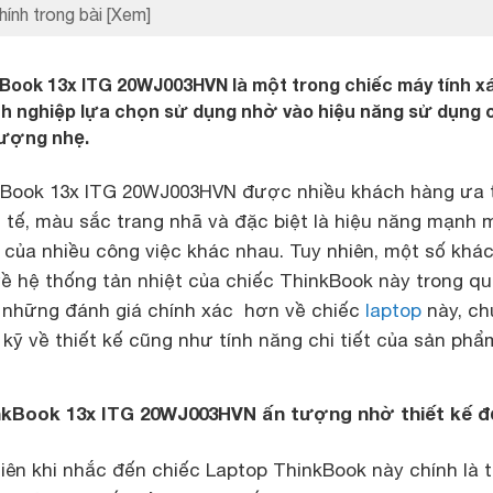
hính trong bài
[Xem]
Book 13x ITG 20WJ003HVN là một trong chiếc máy tính x
h nghiệp lựa chọn sử dụng nhờ vào hiệu năng sử dụng 
lượng nhẹ.
Book 13x ITG 20WJ003HVN được nhiều khách hàng ưa 
h tế, màu sắc trang nhã và đặc biệt là hiệu năng mạnh 
 của nhiều công việc khác nhau. Tuy nhiên, một số khá
ề hệ thống tản nhiệt của chiếc ThinkBook này trong q
ó những đánh giá chính xác hơn về chiếc
laptop
này, ch
 kỹ về thiết kế cũng như tính năng chi tiết của sản phẩ
kBook 13x ITG 20WJ003HVN ấn tượng nhờ thiết kế đ
ên khi nhắc đến chiếc Laptop ThinkBook này chính là t