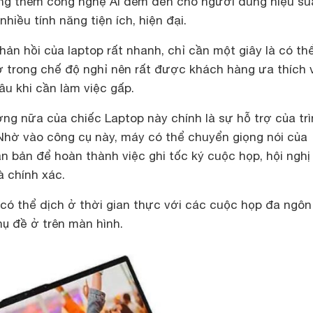
g thêm công nghệ Al đem đến cho người dùng hiệu su
nhiều tính năng tiện ích, hiện đại.
hản hồi của laptop rất nhanh, chỉ cần một giây là có th
 trong chế độ nghỉ nên rất được khách hàng ưa thích v
âu khi cần làm việc gấp.
ng nữa của chiếc Laptop này chính là sự hỗ trợ của tr
 Nhờ vào công cụ này, máy có thể chuyển giọng nói của
n bản để hoàn thành việc ghi tốc ký cuộc họp, hội nghị
 chính xác.
 có thể dịch ở thời gian thực với các cuộc họp đa ngô
ụ đề ở trên màn hình.