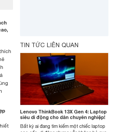
ách
cao,
TIN TỨC LIÊN QUAN
thích
mẽ
ch
uá
úng
m
ẹp
Lenovo ThinkBook 13X Gen 4: Laptop
siêu di động cho dân chuyên nghiệp!
hiết
Bất kỳ ai đang tìm kiếm một chiếc laptop