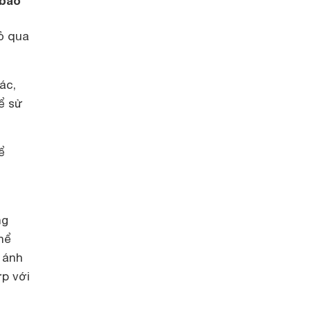
 bảo
ỏ qua
ác,
ể sử
ể
ng
hể
 ánh
ợp với