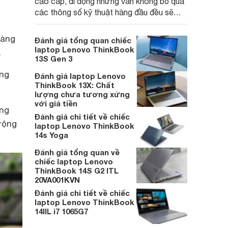
cao cấp, di động nhưng vẫn không bỏ qua
các thông số kỹ thuật hàng đầu đều sẽ
muốn xem xét Lenovo ThinkBook 13X
g
Gen 4. Mặc dù nó thiếu một vài tính năng,
hàng
Đánh giá tổng quan chiếc
nhưng hiệu suất tổng thể của nó vẫn đủ ấn
laptop Lenovo ThinkBook
.
tượng để thu hút hầu hết người dùng.
13S Gen 3
àng
Đánh giá laptop Lenovo
ThinkBook 13X: Chất
lượng chưa tương xứng
với giá tiền
ông
Đánh giá chi tiết về chiếc
rộng
laptop Lenovo ThinkBook
14s Yoga
Đánh giá tổng quan về
chiếc laptop Lenovo
ThinkBook 14S G2 ITL
20VA001KVN
Đánh giá chi tiết về chiếc
laptop Lenovo ThinkBook
14IIL i7 1065G7