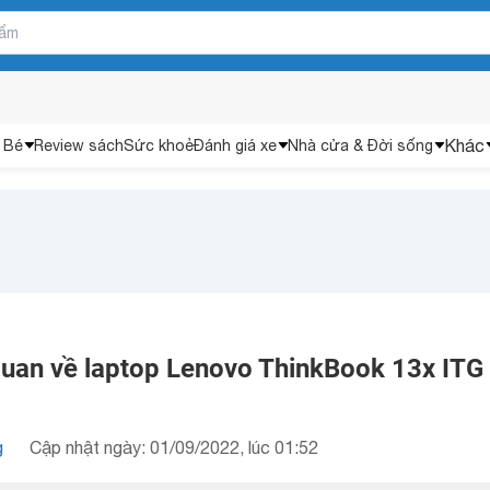
Khác
 Bé
Review sách
Sức khoẻ
Đánh giá xe
Nhà cửa & Đời sống
quan về laptop Lenovo ThinkBook 13x ITG
g
Cập nhật ngày: 01/09/2022, lúc 01:52