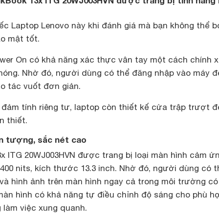
kBook 13x ITG 20WJ003HVN được trang bị tính năng
ếc Laptop Lenovo này khi đánh giá mà bạn không thể b
ảo mật tốt.
er On có khả năng xác thực vân tay một cách chính x
hóng. Nhờ đó, người dùng có thể đăng nhập vào máy đ
o tác vuốt đơn giản.
đảm tính riêng tư, laptop còn thiết kế cửa trập trượt đ
 thiết.
ấn tượng, sắc nét cao
3x ITG 20WJ003HVN được trang bị loại màn hình cảm ứ
00 nits, kích thước 13.3 inch. Nhờ đó, người dùng có t
 và hình ảnh trên màn hình ngay cả trong môi trường có
 màn hình có khả năng tự điều chỉnh độ sáng cho phù h
 làm việc xung quanh.