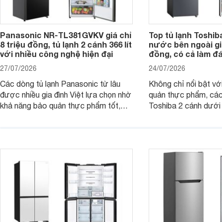
Panasonic NR-TL381GVKV giá chỉ
Top tủ lạnh Toshib
8 triệu đồng, tủ lạnh 2 cánh 366 lít
nước bên ngoài giá
với nhiều công nghệ hiện đại
đồng, có cả làm đ
27/07/2026
24/07/2026
Các dòng tủ lạnh Panasonic từ lâu
Không chỉ nổi bật vớ
được nhiều gia đình Việt lựa chọn nhờ
quản thực phẩm, các
khả năng bảo quản thực phẩm tốt,
Toshiba 2 cánh dướ
vận hành bền bỉ cùng nhiều công nghệ
trang bị vòi lấy nước
hiện đại. Tuy nhiên, mức giá thường
lợi, mang đến trải ng
cao hơn so với nhiều sản phẩm cùng
nghi hơn cho gia đình 
phân khúc khiến không ít người dùng
phải cân nhắc. Trên thị trường hiện
nay, Panasonic