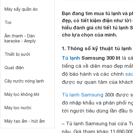
Máy sấy quần áo
Bạn đang tìm mua tủ lạnh và ph
đẹp, có tiết kiệm điện như lờ
Tivi
hiểu đánh giá chi tiết tủ lạnh
cho lựa chọn của mình.
Âm thanh - Dàn
karaoke - Amply
1. Thông số kỹ thuật tủ lạnh
Thiết bị sưởi
Tủ lạnh
Samsung 300 lít
là s
tiếng cả về diện mạo đẹp mắt
Quạt điện
độ bảo hành và các chính
sá
Cây nước nóng lạnh
được sự quan tâm của khách h
Tủ lạnh Samsung
300l được s
Máy lọc không khí
đó nhập khẩu và phân phối ng
Máy lọc nước
tới người tiêu dùng lần đầu t
Máy tạo ẩm - hút ẩm
– Tủ lạnh Samsung hai cửa T
nâu. Giá tham khảo 11.690.00