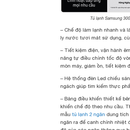
Tủ lạnh Samsung 300 l
– Chế độ làm lạnh nhanh và 
ly nước tươi mát sử dụng, cù
– Tiết kiệm điện, vận hành êm,
năng tự điều chỉnh tốc độ v
mòn máy, giảm ồn, tiết kiệm đ
– Hệ thống đèn Led chiếu sán
ngách giúp tìm kiếm thực phẩ
– Bảng điều khiển thiết kế bê
khiển chế độ theo nhu cầu. T
mẫu
tủ lạnh 2 ngăn
dung tích 
ngăn ra để canh chỉnh nhiệt 
độ của các ngăn thông qua bả