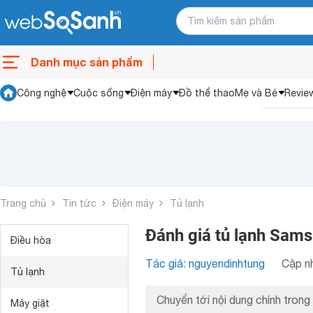
Danh mục sản phẩm
Công nghệ
Cuộc sống
Điện máy
Đồ thể thao
Mẹ và Bé
Revie
Trang chủ
Tin tức
Điện máy
Tủ lạnh
Đánh giá tủ lạnh Sams
Điều hòa
Tác giả: nguyendinhtung
Cập nh
Tủ lạnh
Chuyển tới nội dung chính trong 
Máy giặt