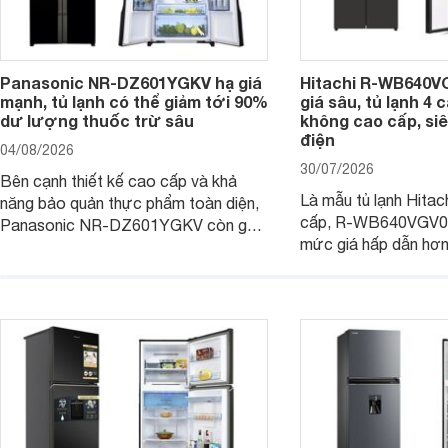
Panasonic NR-DZ601YGKV hạ giá
Hitachi R-WB640V
mạnh, tủ lạnh có thể giảm tới 90%
giá sâu, tủ lạnh 4
dư lượng thuốc trừ sâu
không cao cấp, siê
điện
04/08/2026
30/07/2026
Bên cạnh thiết kế cao cấp và khả
Là mẫu tủ lạnh Hitac
năng bảo quản thực phẩm toàn diện,
cấp, R-WB640VGV0 
Panasonic NR-DZ601YGKV còn gây
mức giá hấp dẫn hơ
chú ý với công nghệ Nanoe™ X độc
trình giảm giá, trở t
quyền, được hãng công bố có khả
đáng cân nhắc cho cá
năng giảm tới 90% dư lượng thuốc
đang tìm kiếm sản ph
trừ sâu còn tồn đọng trên thực phẩm.
nhiều công nghệ.