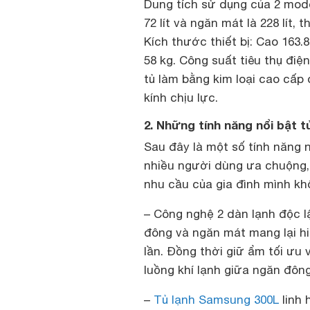
Dung tích sử dụng của 2 model
72 lít và ngăn mát là 228 lít,
Kích thước thiết bị: Cao 163.
58 kg. Công suất tiêu thụ điệ
tủ làm bằng kim loại cao cấp
kính chịu lực.
2. Những tính năng nổi bật t
Sau đây là một số tính năng 
nhiều người dùng ưa chuộng,
nhu cầu của gia đình mình kh
– Công nghệ 2 dàn lạnh độc l
đông và ngăn mát mang lại h
lần. Đồng thời giữ ẩm tối ưu
luồng khí lạnh giữa ngăn đôn
–
Tủ lạnh Samsung 300L
linh 