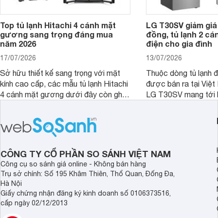
Top tủ lạnh Hitachi 4 cánh mặt
LG T30SV giảm giá 
gương sang trọng đáng mua
đồng, tủ lạnh 2 cá
năm 2026
điện cho gia đình
17/07/2026
13/07/2026
Sở hữu thiết kế sang trọng với mặt
Thuộc dòng tủ lạnh 
kính cao cấp, các mẫu tủ lạnh Hitachi
được bán ra tại Việ
4 cánh mặt gương dưới đây còn ghi
LG T30SV mang tới 
điểm nhờ dung tích lớn cùng nhiều
lượng với những trang
công nghệ bảo quản hiện đại, đáp ứng
mức giá bán dễ tiếp 
tốt nhu cầu lưu trữ thực phẩm của gia
nhiều khách hàng Việ
đình.
CÔNG TY CỔ PHẦN SO SÁNH VIỆT NAM
Công cụ so sánh giá online - Không bán hàng
Trụ sở chính: Số 195 Khâm Thiên, Thổ Quan, Đống Đa,
Hà Nội
Giấy chứng nhận đăng ký kinh doanh số 0106373516,
cấp ngày 02/12/2013