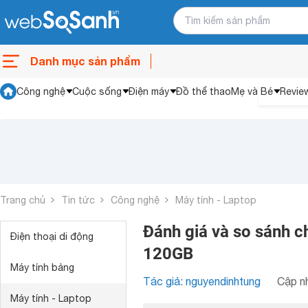
Danh mục sản phẩm
Công nghệ
Cuộc sống
Điện máy
Đồ thể thao
Mẹ và Bé
Revie
Trang chủ
Tin tức
Công nghệ
Máy tính - Laptop
Đánh giá và so sánh ch
Điện thoại di động
120GB
Máy tính bảng
Tác giả: nguyendinhtung
Cập nh
Máy tính - Laptop