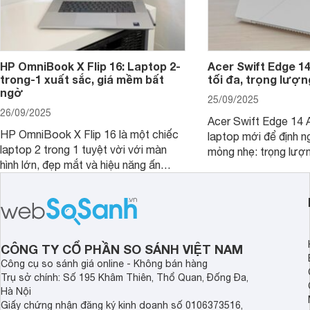
HP OmniBook X Flip 16: Laptop 2-
Acer Swift Edge 1
trong-1 xuất sắc, giá mềm bất
tối đa, trọng lượn
ngờ
25/09/2025
26/09/2025
Acer Swift Edge 14 A
HP OmniBook X Flip 16 là một chiếc
laptop mới để định ng
laptop 2 trong 1 tuyệt vời với màn
mỏng nhẹ: trọng lượ
hình lớn, đẹp mắt và hiệu năng ấn
nhưng có màn hình O
tượng, nhưng điểm đặc biệt nhất là
cao tuyệt đẹp cùng h
mức giá vô cùng hấp dẫn, biến nó trở
năng AI hàng đầu, đ
thành một lựa chọn “đáng đồng tiền
của một thiết bị doa
bát gạo” trên thị trường.
CÔNG TY CỔ PHẦN SO SÁNH VIỆT NAM
Công cụ so sánh giá online - Không bán hàng
Trụ sở chính: Số 195 Khâm Thiên, Thổ Quan, Đống Đa,
Hà Nội
Giấy chứng nhận đăng ký kinh doanh số 0106373516,