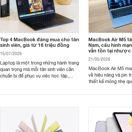
Top 4 MacBook đáng mua cho tân
MacBook Air M5 tăn
sinh viên, giá từ 16 triệu đồng
Nam, cấu hình mạ
vẫn tồn tại nhược
15/07/2026
21/05/2026
Laptop là một trong những hành trang
MacBook Air M5 man
quan trọng mà mỗi tân sinh viên cần
về hiệu năng và pin t
chuẩn bị để phục vụ việc học tập,
thiết kế mỏng nhẹ qu
nghiên cứu và cả nhu cầu làm thêm.
tiếp tục là lựa chọn 
Nếu ưu tiên một thiết bị gọn nhẹ, hiệu
việc và học tập hàng
năng ổn định, bền bỉ cùng mức giá dễ
tiếp cận, dưới đây là những mẫu
MacBook đáng cân nhắc dành cho
tân sinh viên.