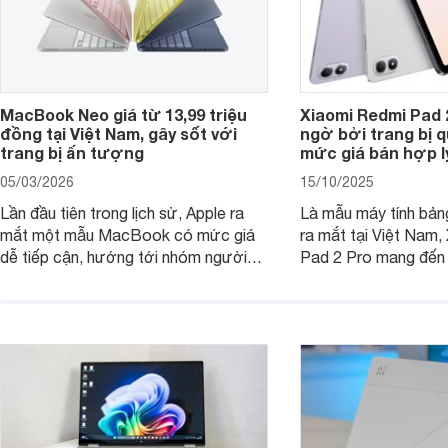
MacBook Neo giá từ 13,99 triệu
Xiaomi Redmi Pad 
đồng tại Việt Nam, gây sốt với
ngờ bởi trang bị 
trang bị ấn tượng
mức giá bán hợp l
05/03/2026
15/10/2025
Lần đầu tiên trong lịch sử, Apple ra
Là mẫu máy tính bản
mắt một mẫu MacBook có mức giá
ra mắt tại Việt Nam,
dễ tiếp cận, hướng tới nhóm người
Pad 2 Pro mang đến 
dùng học sinh, sinh viên nhưng vẫn
lượng với mức giá ph
được trang bị nhiều tính năng đáng
đông người dùng.
chú ý. MacBook Neo vì thế đang thu
hút sự quan tâm lớn từ thị trường.