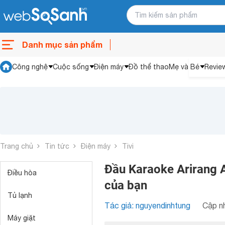
Danh mục sản phẩm
Công nghệ
Cuộc sống
Điện máy
Đồ thể thao
Mẹ và Bé
Revie
Trang chủ
Tin tức
Điện máy
Tivi
Đầu Karaoke Arirang 
Điều hòa
của bạn
Tủ lạnh
Tác giả: nguyendinhtung
Cập nh
Máy giặt