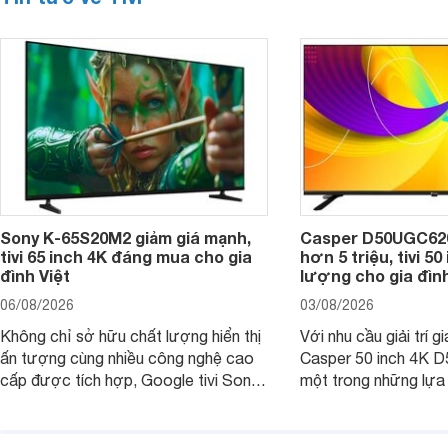
Sony K-65S20M2 giảm giá mạnh,
Casper D50UGC620 
tivi 65 inch 4K đáng mua cho gia
hơn 5 triệu, tivi 5
đình Việt
lượng cho gia đình
06/08/2026
03/08/2026
Không chỉ sở hữu chất lượng hiển thị
Với nhu cầu giải trí gi
ấn tượng cùng nhiều công nghệ cao
Casper 50 inch 4K 
cấp được tích hợp, Google tivi Sony
một trong những lựa
4K 65 inch K-65S20M2 hiện còn đang
trong phân khúc nhờ
được nhiều cửa hàng điện máy giảm
cùng mức giá đang đ
giá sâu.
thống bán lẻ điều ch