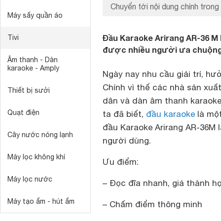
Chuyển tới nội dung chính trong 
Máy sấy quần áo
Đầu Karaoke Arirang AR-36 M 
Tivi
được nhiều người ưa chuộng 
Âm thanh - Dàn
karaoke - Amply
Ngày nay nhu cầu giải trí, h
Chính vì thế các nhà sản xuấ
Thiết bị sưởi
dân và dàn âm thanh karaoke
Quạt điện
ta đã biết,
đầu karaoke
là một
đầu Karaoke Arirang AR-36M l
Cây nước nóng lạnh
người dùng.
Máy lọc không khí
Ưu điểm:
Máy lọc nước
– Đọc đĩa nhanh, giá thành h
Máy tạo ẩm - hút ẩm
– Chấm điểm thông minh