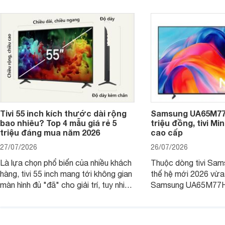
hấp dẫn.
Tivi 55 inch kích thước dài rộng
Samsung UA65M77H
bao nhiêu? Top 4 mẫu giá rẻ 5
triệu đồng, tivi Mi
triệu đáng mua năm 2026
cao cấp
27/07/2026
26/07/2026
Là lựa chọn phổ biến của nhiều khách
Thuộc dòng tivi Sam
hàng, tivi 55 inch mang tới không gian
thế hệ mới 2026 vừa t
màn hình đủ "đã" cho giải trí, tuy nhiên
Samsung UA65M77HA 
việc lựa chọn cũng cần hợp với với
trang
không gian sử dụng. Vậy tivi 55 inch
kích thước dài rộng bao nhiêu cm và