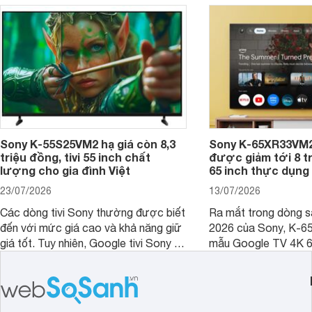
dùng cho phòng bao nhiêu m2?
Sony K-55S25VM2 hạ giá còn 8,3
Sony K-65XR33VM2
triệu đồng, tivi 55 inch chất
được giảm tới 8 tr
lượng cho gia đình Việt
65 inch thực dụng
23/07/2026
13/07/2026
Các dòng tivi Sony thường được biết
Ra mắt trong dòng 
đến với mức giá cao và khả năng giữ
2026 của Sony, K-6
giá tốt. Tuy nhiên, Google tivi Sony 55
mẫu Google TV 4K 6
inch K-55S25VM2 lại là một trường
trang bị bộ xử lý XR
hợp đáng chú ý khi có mức giá dễ
tảng Google TV cùng
tiếp cận hơn dù mới ra mắt trong năm
nghệ hỗ trợ nâng cao
2025.
ảnh và âm thanh.