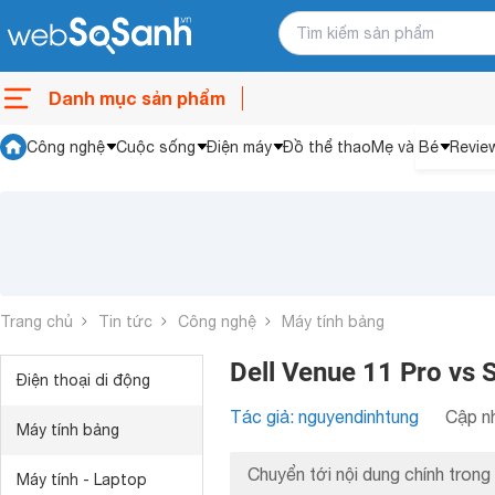
Danh mục sản phẩm
Công nghệ
Cuộc sống
Điện máy
Đồ thể thao
Mẹ và Bé
Revie
Trang chủ
Tin tức
Công nghệ
Máy tính bảng
Dell Venue 11 Pro vs 
Điện thoại di động
Tác giả: nguyendinhtung
Cập nh
Máy tính bảng
Chuyển tới nội dung chính trong 
Máy tính - Laptop