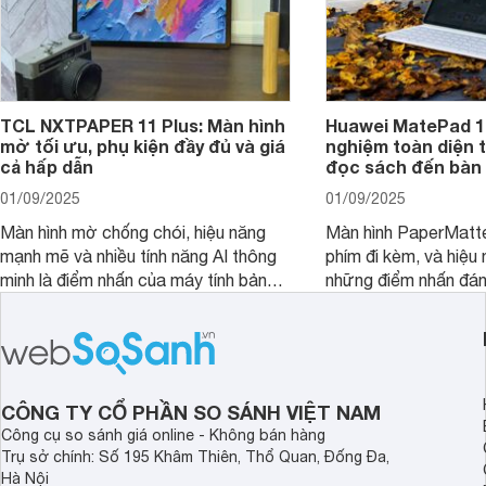
TCL NXTPAPER 11 Plus: Màn hình
Huawei MatePad 12
mờ tối ưu, phụ kiện đầy đủ và giá
nghiệm toàn diện 
cả hấp dẫn
đọc sách đến bàn 
01/09/2025
01/09/2025
Màn hình mờ chống chói, hiệu năng
Màn hình PaperMatte
mạnh mẽ và nhiều tính năng AI thông
phím đi kèm, và hiệu 
minh là điểm nhấn của máy tính bảng
những điểm nhấn đán
TCL NXTPAPER 11 Plus, một thiết bị
Huawei MatePad 12 
đáng chú ý trong phân khúc tầm
máy tính bảng hướng
trung.
đọc sách và làm việc 
CÔNG TY CỔ PHẦN SO SÁNH VIỆT NAM
Công cụ so sánh giá online - Không bán hàng
Trụ sở chính: Số 195 Khâm Thiên, Thổ Quan, Đống Đa,
Hà Nội