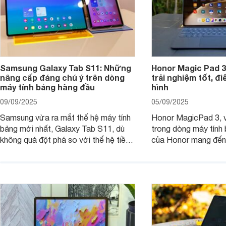
Samsung Galaxy Tab S11: Những
Honor Magic Pad 3
nâng cấp đáng chú ý trên dòng
trải nghiệm tốt, đ
máy tính bảng hàng đầu
hình
09/09/2025
05/09/2025
Samsung vừa ra mắt thế hệ máy tính
Honor MagicPad 3, v
bảng mới nhất, Galaxy Tab S11, dù
trong dòng máy tính
không quá đột phá so với thế hệ tiền
của Honor mang đến 
nhiệm nhưng những cải tiến tập trung
diện với màn hình lớn
vào hiệu năng xử lý, thiết kế, cùng
mẽ và thời lượng pin
nâng cấp phần mềm hứa hẹn mang
nhiên, màn hình LCD
đến trải nghiệm người dùng liền mạch
để lại một điểm trừ k
và mượt mà hơn.