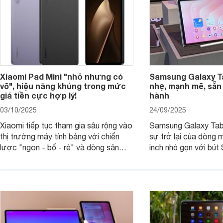
Xiaomi Pad Mini "nhỏ nhưng có
Samsung Galaxy T
võ", hiệu năng khủng trong mức
nhẹ, mạnh mẽ, sẵn
giá tiền cực hợp lý!
hành
03/10/2025
24/09/2025
Xiaomi tiếp tục tham gia sâu rộng vào
Samsung Galaxy Tab
thị trường máy tính bảng với chiến
sự trở lại của dòng 
lược "ngon - bổ - rẻ" và dòng sản
inch nhỏ gọn với bút 
phẩm Xiaomi Pad Mini mới trình làng
hàng loạt tính năng 
tháng 9/2025 là ví dụ điển hình. Không
mang đến trải nghiệm
chỉ có giá bán hợp lý, sản phẩm còn
cao. Nhưng liệu chiế
hội tụ những trang bị cao cấp hàng
thực sự đáng giá?
đầu, tối ưu trải nghiệm của người sử
dụng.