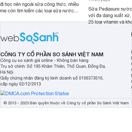
đi học nên ngoài sữa công thức, nhiều
Sữa Pediasure nước 
mẹ còn tìm kiếm các loại sữa nước
với đa dạng xuất xứ,
pha sẵn để bổ sung dưỡng chất cho
25 loại vitamin và k
trẻ. Dưới đây là 7 loại sữa nước phát
nhau rất tốt cho sự p
triển chiều cao và trí não cho bé trên
nhất là các bé biếng
1 tuổi tốt mà mẹ bỉm nên lựa chọn.
cân.
CÔNG TY CỔ PHẦN SO SÁNH VIỆT NAM
Công cụ so sánh giá online - Không bán hàng
Trụ sở chính: Số 195 Khâm Thiên, Thổ Quan, Đống Đa,
Hà Nội
Giấy chứng nhận đăng ký kinh doanh số 0106373516,
cấp ngày 02/12/2013
© 2013 - 2023 Bản quyền thuộc về Công ty cổ phần So Sánh Việt Nam