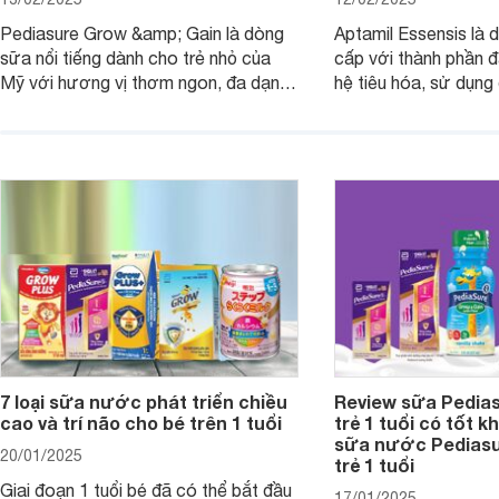
Pediasure Grow &amp; Gain là dòng
Aptamil Essensis là
sữa nổi tiếng dành cho trẻ nhỏ của
cấp với thành phần 
Mỹ với hương vị thơm ngon, đa dạng
hệ tiêu hóa, sử dụn
mùi vị giúp trẻ tăng cân và phát triển
có cơ địa nhạy cảm 
chiều cao khỏe mạnh. Bài viết sau sẽ
hóa. Vậy dòng sữa n
giới thiệu cho mẹ các loại sữa
biệt, ưu và nhược đi
Pediasure Grow &amp; Gain hiện nay
cùng Websosanh.vn t
và giá bán của từng loại.
đây.
7 loại sữa nước phát triển chiều
Review sữa Pedia
cao và trí não cho bé trên 1 tuổi
trẻ 1 tuổi có tốt k
sữa nước Pedias
20/01/2025
trẻ 1 tuổi
Giai đoạn 1 tuổi bé đã có thể bắt đầu
17/01/2025