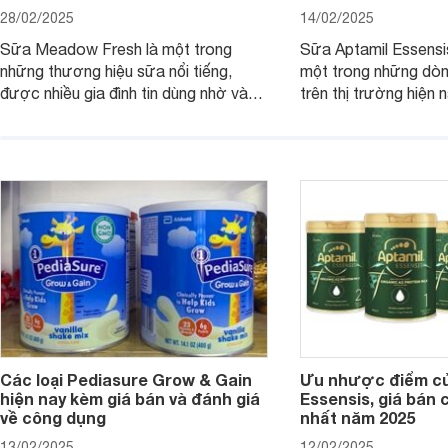
28/02/2025
14/02/2025
Sữa Meadow Fresh là một trong
Sữa Aptamil Essensi
những thương hiệu sữa nổi tiếng,
một trong những dò
được nhiều gia đình tin dùng nhờ vào
trên thị trường hiện 
chất lượng dinh dưỡng và hương vị
phụ huynh khi tìm hi
thơm ngon. Vậy sữa Meadow Fresh
này thường thắc mắc
có tốt không? Thành phần dinh
Aptamil Essensis Org
dưỡng có gì đặc biệt? Giá sữa
hơn so với các dòng
Meadow Fresh trên thị trường hiện
giải đáp câu hỏi này,
nay ra sao? Hãy cùng tìm hiểu ngay.
4 yếu tố sau.
Các loại Pediasure Grow & Gain
Ưu nhược điểm củ
hiện nay kèm giá bán và đánh giá
Essensis, giá bán 
về công dụng
nhất năm 2025
13/02/2025
12/02/2025