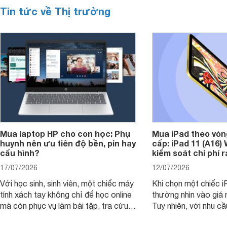
Tin tức về Thị trường
Mua laptop HP cho con học: Phụ
Mua iPad theo vòn
huynh nên ưu tiên độ bền, pin hay
cấp: iPad 11 (A16)
cấu hình?
kiểm soát chi phí 
17/07/2026
12/07/2026
Với học sinh, sinh viên, một chiếc máy
Khi chọn một chiếc i
tính xách tay không chỉ để học online
thường nhìn vào giá 
mà còn phục vụ làm bài tập, tra cứu,
Tuy nhiên, với nhu cầ
thuyết trình và giải trí nhẹ. Khi chọn
việc nhẹ và giải trí t