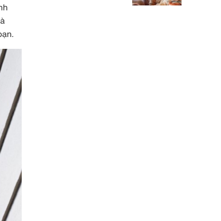
nh
và
bạn.