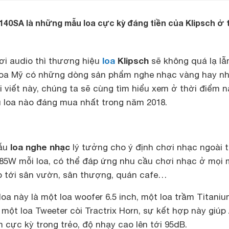
40SA là những mẫu loa cực kỳ đáng tiền của Klipsch ở 
loa
Klipsch
i audio thì thương hiệu
sẽ không quá lạ lẫ
loa Mỹ có những dòng sản phẩm nghe nhạc vàng hay n
ài viết này, chúng ta sẽ cùng tìm hiểu xem ở thời điểm n
 loa nào đáng mua nhất trong năm 2018.
loa nghe nhạc
mẫu
lý tưởng cho ý định chơi nhạc ngoài t
 85W mỗi loa, có thể đáp ứng nhu cầu chơi nhạc ở mọi 
o tới sân vườn, sân thượng, quán cafe…
loa này là một loa woofer 6.5 inch, một loa trầm Titani
 một loa Tweeter còi Tractrix Horn, sự kết hợp này giú
cực kỳ trong trẻo, độ nhạy cao lên tới 95dB.