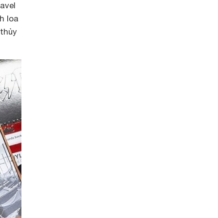
avel
h loa
thủy