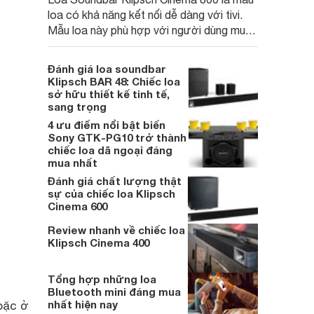
loa có khả năng kết nối dễ dàng với tivi.
Mẫu loa này phù hợp với người dùng muốn
tận hưởng âm thanh 3.1 cực đỉnh với
công suất 800W, giúp thể hiện các bản
Đánh giá loa soundbar
nhạc sôi động một cách ấn tượng hay có
Klipsch BAR 48: Chiếc loa
thể hay có thể giúp những cảnh phim hành
sở hữu thiết kế tinh tế,
sang trọng
động trở nên hoành tráng.
4 ưu điểm nổi bật biến
Sony GTK-PG10 trở thành
chiếc loa dã ngoại đáng
mua nhất
Đánh giá chất lượng thật
sự của chiếc loa Klipsch
Cinema 600
Review nhanh về chiếc loa
Klipsch Cinema 400
Tổng hợp những loa
Bluetooth mini đáng mua
nhất hiện nay
oặc ở