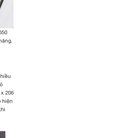
650
nặng,
nhiều
hỏ
 x 206
 hiện
khi