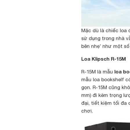
Mặc dù là chiếc loa
sử dụng trong nhà v
bên nhẹ’ như một số 
Loa Klipsch R-15M
loa bo
R-15M là mẫu
mẫu loa bookshelf c
gọn. R-15M cũng khôn
mm) đi kèm trọng lư
đại, tiết kiệm tối đa
chơi.