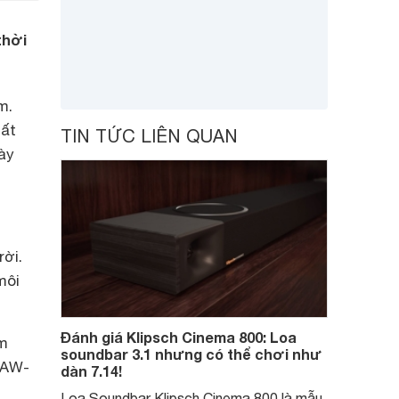
thời
m.
hất
TIN TỨC LIÊN QUAN
ày
rời.
môi
Đánh giá Klipsch Cinema 800: Loa
um
soundbar 3.1 nhưng có thể chơi như
p AW-
dàn 7.14!
Loa Soundbar Klipsch Cinema 800 là mẫu