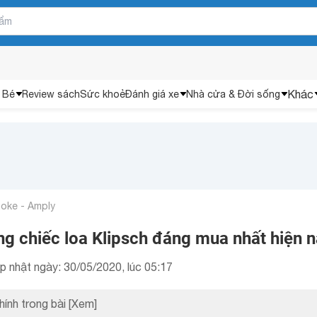
Khác
 Bé
Review sách
Sức khoẻ
Đánh giá xe
Nhà cửa & Đời sống
aoke - Amply
g chiếc loa Klipsch đáng mua nhất hiện 
p nhật ngày: 30/05/2020, lúc 05:17
hính trong bài
[Xem]