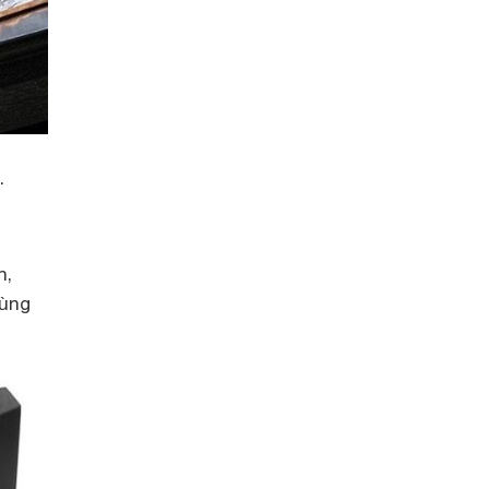
.
h,
dùng