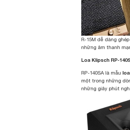
R-15M dễ dàng ghép
những âm thanh mạn
Loa Klipsch RP-140
loa
RP-140SA là mẫu
một trong những dòn
những giây phút ngh