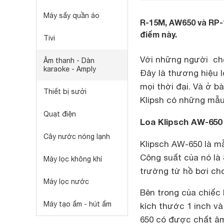
Máy sấy quần áo
R-15M, AW650 và RP-1
điểm này.
Tivi
Với những người chơ
Âm thanh - Dàn
karaoke - Amply
Đây là thương hiệu 
mọi thời đại. Và ở b
Thiết bị sưởi
Klipsh có những mẫu
Quạt điện
Loa Klipsch AW-650
Cây nước nóng lạnh
Klipsch AW-650 là 
Công suất của nó là
Máy lọc không khí
trường từ hồ bơi ch
Máy lọc nước
Bên trong của chiếc 
Máy tạo ẩm - hút ẩm
kích thước 1 inch và
650 có được chất âm 