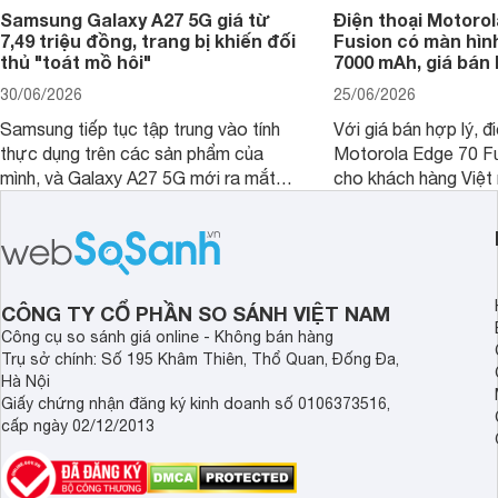
Samsung Galaxy A27 5G giá từ
Điện thoại Motorol
7,49 triệu đồng, trang bị khiến đối
Fusion có màn hình
thủ "toát mồ hôi"
7000 mAh, giá bán 
30/06/2026
25/06/2026
Samsung tiếp tục tập trung vào tính
Với giá bán hợp lý, đ
thực dụng trên các sản phẩm của
Motorola Edge 70 Fu
mình, và Galaxy A27 5G mới ra mắt
cho khách hàng Việt
thể hiện rõ định hướng này khi mang
smartphone chất lượ
tới cho người dùng một thiết bị chất
trang bị hiện đại hàn
lượng với nhiều trang bị ấn tượng và
khúc.
độ bền bỉ cho nhu cầu sử dụng lâu
dài.
CÔNG TY CỔ PHẦN SO SÁNH VIỆT NAM
Công cụ so sánh giá online - Không bán hàng
Trụ sở chính: Số 195 Khâm Thiên, Thổ Quan, Đống Đa,
Hà Nội
Giấy chứng nhận đăng ký kinh doanh số 0106373516,
cấp ngày 02/12/2013