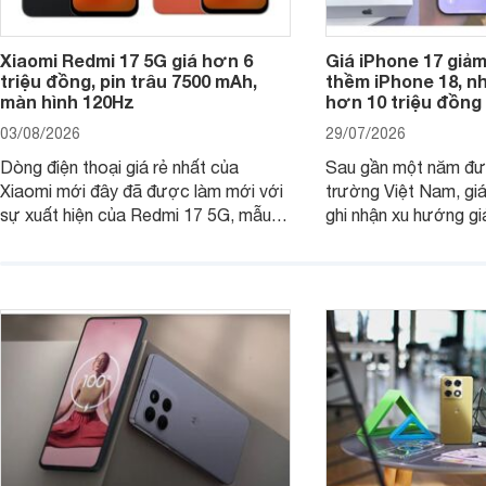
Xiaomi Redmi 17 5G giá hơn 6
Giá iPhone 17 giả
triệu đồng, pin trâu 7500 mAh,
thềm iPhone 18, n
màn hình 120Hz
hơn 10 triệu đồng
03/08/2026
29/07/2026
Dòng điện thoại giá rẻ nhất của
Sau gần một năm đượ
Xiaomi mới đây đã được làm mới với
trường Việt Nam, gi
sự xuất hiện của Redmi 17 5G, mẫu
ghi nhận xu hướng gi
máy đang nhận được sự quan tâm
cửa hàng phân phối c
của nhiều khách hàng.
nhiên, mức độ giảm 
máy có sự khác biệt 