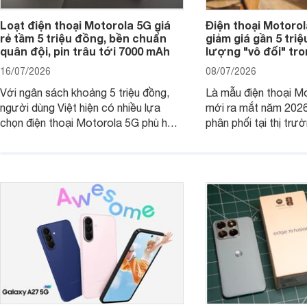
Loạt điện thoại Motorola 5G giá
Điện thoại Motoro
rẻ tầm 5 triệu đồng, bền chuẩn
giảm giá gần 5 tri
quân đội, pin trâu tới 7000 mAh
lượng "vô đối" tr
16/07/2026
08/07/2026
Với ngân sách khoảng 5 triệu đồng,
Là mẫu điện thoại Mo
người dùng Việt hiện có nhiều lựa
mới ra mắt năm 202
chọn điện thoại Motorola 5G phù hợp
phân phối tại thị trư
với các nhu cầu sử dụng phổ biến, từ
Motorola Signature
giải trí, chụp ảnh đến làm việc hằng
khúc cao cấp. Hiện 
ngày.
được nhiều đại lý á
trình giảm giá hấp d
thêm một lựa chọn c
người dùng Việt.