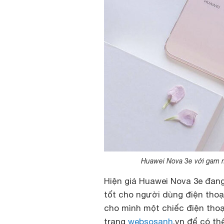
Huawei Nova 3e với gam 
Hiện
giá Huawei Nova 3e
đang 
tốt cho người dùng điện tho
cho mình một chiếc điện thoại
trang
websosanh
.vn để có th