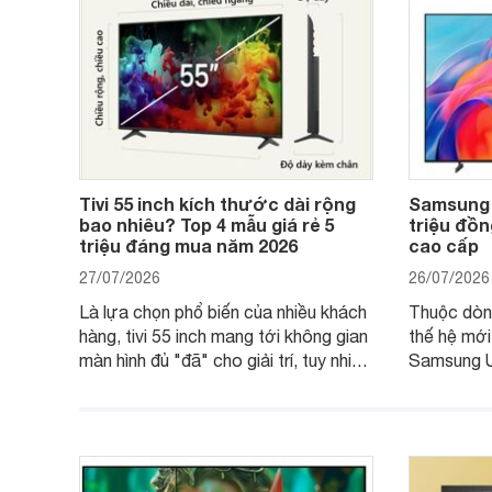
Tivi 55 inch kích thước dài rộng
Samsung 
bao nhiêu? Top 4 mẫu giá rẻ 5
triệu đồng
triệu đáng mua năm 2026
cao cấp
27/07/2026
26/07/2026
Là lựa chọn phổ biến của nhiều khách
Thuộc dòn
hàng, tivi 55 inch mang tới không gian
thế hệ mới
màn hình đủ "đã" cho giải trí, tuy nhiên
Samsung U
việc lựa chọn cũng cần hợp với với
trang
không gian sử dụng. Vậy tivi 55 inch
kích thước dài rộng bao nhiêu cm và
dùng cho phòng bao nhiêu m2?