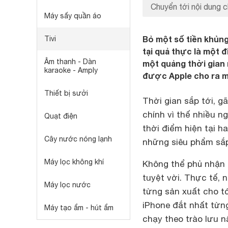
Chuyển tới nội dung c
Máy sấy quần áo
Bỏ một số tiền khủng
Tivi
tại quả thực là một đ
Âm thanh - Dàn
một quảng thời gian
karaoke - Amply
được Apple cho ra m
Thiết bị sưởi
Thời gian sắp tới, g
chính vì thế nhiều n
Quạt điện
thời điểm hiện tại 
Cây nước nóng lạnh
những siêu phẩm sắ
Máy lọc không khí
Không thể phủ nhận 
tuyệt vời. Thực tế, 
Máy lọc nước
từng sản xuất cho tới
iPhone đắt nhất từn
Máy tạo ẩm - hút ẩm
chạy theo trào lưu n