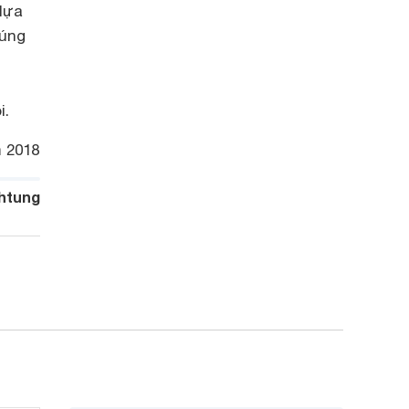
 lựa
húng
i.
m 2018
htung