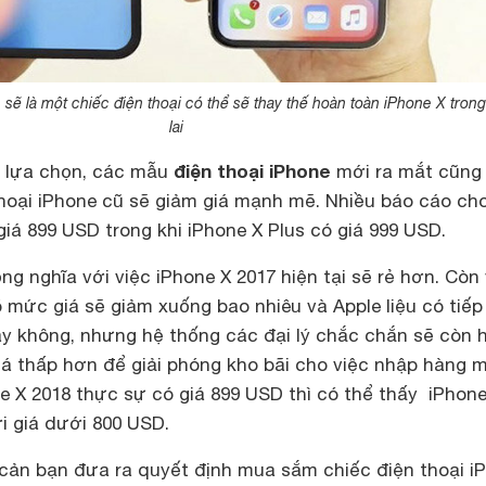
 sẽ là một chiếc điện thoại có thể sẽ thay thế hoàn toàn iPhone X tron
lai
điện thoại iPhone
ự lựa chọn, các mẫu
mới ra mắt cũng
thoại iPhone cũ sẽ giảm giá mạnh mẽ. Nhiều báo cáo ch
giá 899 USD trong khi iPhone X Plus có giá 999 USD.
ng nghĩa với việc iPhone X 2017 hiện tại sẽ rẻ hơn. Còn
õ mức giá sẽ giảm xuống bao nhiêu và Apple liệu có tiếp
ay không, nhưng hệ thống các đại lý chắc chắn sẽ còn 
á thấp hơn để giải phóng kho bãi cho việc nhập hàng m
e X 2018 thực sự có giá 899 USD thì có thể thấy iPhone
i giá dưới 800 USD.
cản bạn đưa ra quyết định mua sắm chiếc điện thoại i