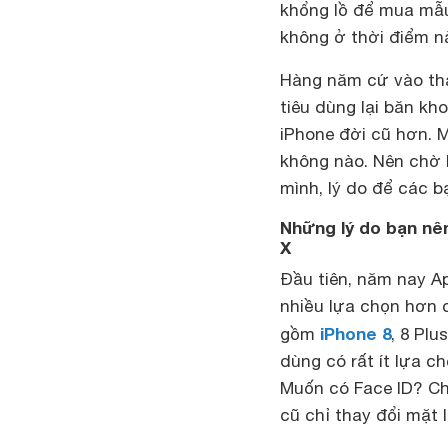
khổng lồ để mua mẫu
không ở thời điểm n
Hàng năm cứ vào thá
tiêu dùng lại băn k
iPhone đời cũ hơn. M
không nào. Nên chờ 
mình, lý do để các b
Những lý do bạn nên
X
Đầu tiên, năm nay Ap
nhiều lựa chọn hơn c
iPhone 8
gồm
, 8 Pl
dùng có rất ít lựa c
Muốn có Face ID? Chỉ
cũ chỉ thay đổi mặt 