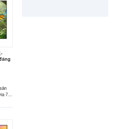
K-
 đáng
sản
a 7 II
rường
 thế hệ
hi
ình