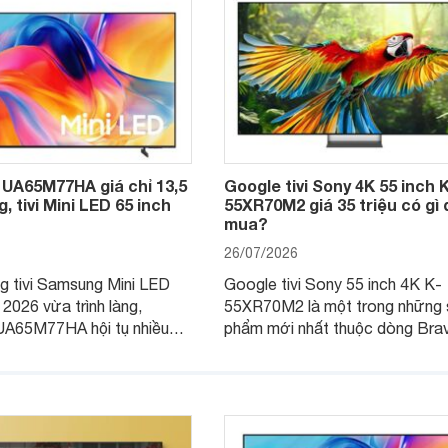
UA65M77HA giá chỉ 13,5
Google tivi Sony 4K 55 inch 
, tivi Mini LED 65 inch
55XR70M2 giá 35 triệu có gì
mua?
26/07/2026
g tivi Samsung Mini LED
Google tivi Sony 55 inch 4K K-
 2026 vừa trình làng,
55XR70M2 là một trong những 
A65M77HA hội tụ nhiều
phẩm mới nhất thuộc dòng Bravi
vừa chính thức ra mắt tại thị t
Việt Nam. Không chỉ là mẫu tivi
2026, sản phẩm còn gây chú ý k
được trang bị công nghệ màn h
RGB hoàn toàn mới