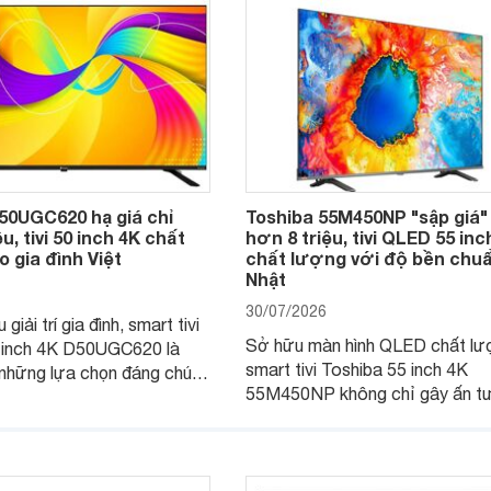
50UGC620 hạ giá chỉ
Toshiba 55M450NP "sập giá"
u, tivi 50 inch 4K chất
hơn 8 triệu, tivi QLED 55 inc
 gia đình Việt
chất lượng với độ bền chu
Nhật
30/07/2026
giải trí gia đình, smart tivi
Sở hữu màn hình QLED chất lư
 inch 4K D50UGC620 là
smart tivi Toshiba 55 inch 4K
những lựa chọn đáng chú ý
55M450NP không chỉ gây ấn t
 khúc nhờ màn hình 4K
với khả năng hiển thị mà còn đ
giá đang được nhiều hệ
trang bị hệ thống âm thanh mạn
lẻ điều chỉnh xuống mức
Đặc biệt, mẫu tivi này hiện đan
nhiều đại lý giảm giá đáng kể.