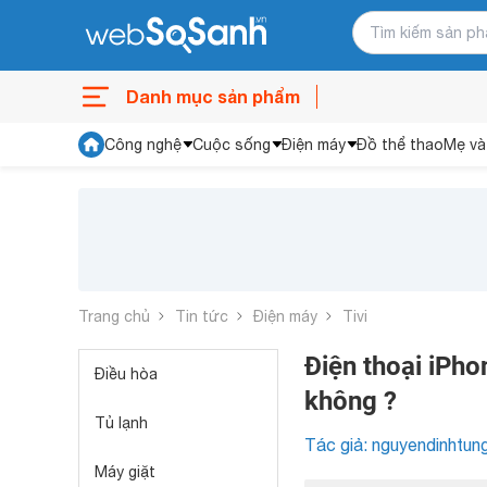
Danh mục sản phẩm
Công nghệ
Cuộc sống
Điện máy
Đồ thể thao
Mẹ và
Trang chủ
Tin tức
Điện máy
Tivi
Điện thoại iPho
Điều hòa
không ?
Tủ lạnh
Tác giả: nguyendinhtun
Máy giặt