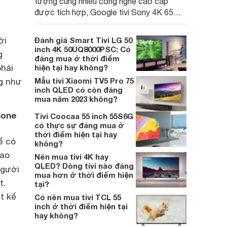
tượng cùng nhiều công nghệ cao cấp
được tích hợp, Google tivi Sony 4K 65
inch K-65S20M2 hiện còn đang được
nhiều cửa hàng điện máy giảm giá sâu.
ời
Đánh giá Smart Tivi LG 50
inch 4K 50UQ8000PSC: Có
g
đáng mua ở thời điểm
phải
hiện tại hay không?
Mẫu tivi Xiaomi TV5 Pro 75
ng như
inch QLED có còn đáng
mua năm 2023 không?
hone
Tivi Coocaa 55 inch 55S6G
có thực sự đáng mua ở
thời điểm hiện tại hay
ế có
không?
bao
Nên mua tivi 4K hay
QLED? Dòng tivi nào đáng
người
mua hơn ở thời điểm hiện
t.
tại?
t kế
Có nên mua tivi TCL 55
inch ở thời điểm hiện tại
hay không?