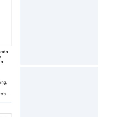
 còn
h
ẩn
ợng,
ượng
ược
h mẽ.
g được