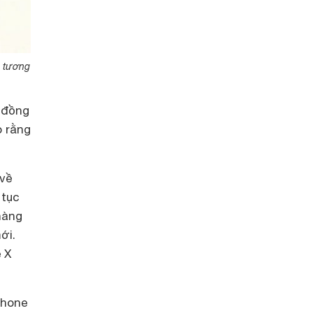
g tương
 đồng
o rằng
 về
 tục
hàng
ới.
 X
Phone