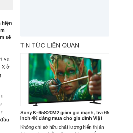
 hiện
êm
ẩm sẽ
TIN TỨC LIÊN QUAN
i và
 X ở
g
ng
e
in
Sony K-65S20M2 giảm giá mạnh, tivi 65
inch 4K đáng mua cho gia đình Việt
 đầu
Không chỉ sở hữu chất lượng hiển thị ấn