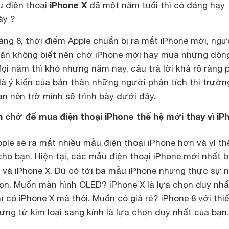
iPhone X
 điện thoại
đã một năm tuổi thì có đáng hay
ày ?
ng 8, thời điểm Apple chuẩn bị ra mắt iPhone mới, ngư
hoăn không biết nên chờ iPhone mới hay mua những dòn
ọi năm thì khó nhưng năm nay, câu trả lời khá rõ ràng 
là ý kiến của bản thân những người phân tích thị trườ
ạn nên trờ mình sẽ trình bày dưới đây.
 chờ để mua điện thoại iPhone thế hệ mới thay vì iP
ple sẽ ra mắt nhiều mẫu điện thoại iPhone hơn và vì th
ho bạn. Hiện tại, các mẫu điện thoại iPhone mới nhất 
us và iPhone X. Dù có tới ba mẫu iPhone nhưng thực sự 
họn. Muốn màn hình OLED? iPhone X là lựa chọn duy nhấ
 có iPhone X mà thôi. Muốn có giá rẻ? iPhone 8 với thiế
lưng từ kim loại sang kính là lựa chọn duy nhất của bạn.