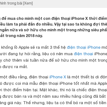
hính trong bài
[Xem]
 để mua cho mình một con điện thoại iPhone X thời điểm
iều làm ta phải đắn đo nhiều. Vậy tại sao ta không đợi th
 ngắn nữa và sở hữu cho mình một trong những siêu ph
ắt trong năm 2018 này.
ã khổng lồ Apple sẽ ra mắt 3 thế hệ
điện thoại iPhone
mớ
gười đang tự hỏi rằng, liệu có nên mua
điện thoại
iPhone
hay chờ thêm vài tuần nữa để sở hữu cho mình một tron
p được ra mắt.
một điều rằng, điện thoại
iPhone X
là một thiết bị di độ
nó được coi mà mẫu điện thoại iPhone tốt nhất mà Appl
 thời điểm hiện tại. Mặt khác, thì nó là chiếc điện thoạ
g được bán ra và một năm sau nhiều hãng cũng đã bắt
âng giá này. Thế nhưng, liệu ta có thể bỏ ra một số tiền