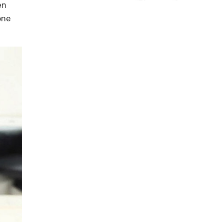
ện
one