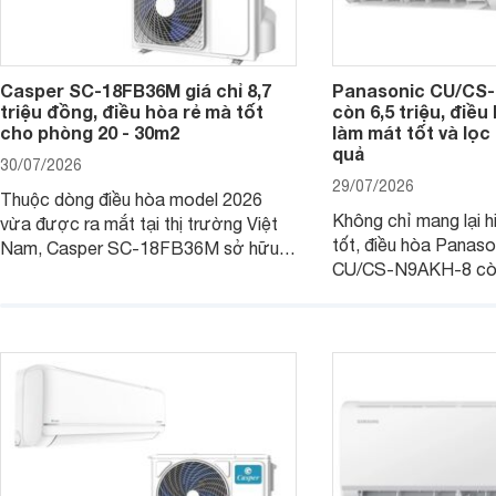
Casper SC-18FB36M giá chỉ 8,7
Panasonic CU/CS-
triệu đồng, điều hòa rẻ mà tốt
còn 6,5 triệu, điề
cho phòng 20 - 30m2
làm mát tốt và lọc 
quả
30/07/2026
29/07/2026
Thuộc dòng điều hòa model 2026
Không chỉ mang lại h
vừa được ra mắt tại thị trường Việt
tốt, điều hòa Panas
Nam, Casper SC-18FB36M sở hữu
CU/CS-N9AKH-8 còn
công suất làm mát 18.000 BTU, phù
với khả năng vận hàn
hợp với các phòng có diện tích từ 20
thụ điện hợp lý và đ
- 30 m2. Bên cạnh khả năng làm mát
trình sử dụng lâu dài.
hiệu quả, sản phẩm còn được trang bị
nhiều tính năng và công nghệ hiện đại.