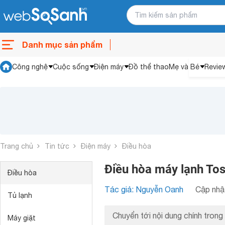
Danh mục sản phẩm
Công nghệ
Cuộc sống
Điện máy
Đồ thể thao
Mẹ và Bé
Revie
Trang chủ
Tin tức
Điện máy
Điều hòa
Điều hòa máy lạnh Tos
Điều hòa
Tác giả: Nguyễn Oanh
Cập nhật
Tủ lạnh
Chuyển tới nội dung chính trong 
Máy giặt