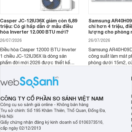
Casper JC-12IU36X giảm còn 6,89
Samsung AR40H09
triệu: Có gì hấp dẫn ở mẫu điều
chỉ hơn 4 triệu, đ
hòa Inverter 12.000 BTU mới?
lượng cho phòng 
26/07/2026
26/07/2026
Điều hòa Casper 12000 BTU Inveter
Samsung AR40H09D
1 chiều JC-12IU36X là dòng sản
công suất làm mát p
phẩm đời mới 2026 được thiết kế
phòng dưới 15m2, cù
cho phòng từ 15 - 20m2, không chỉ
lý là lựa chọn rất đ
sở hữu khả năng làm mát tốt mà còn
phòng ngủ, phòng khá
có giá bán rất hợp lý.
CÔNG TY CỔ PHẦN SO SÁNH VIỆT NAM
Công cụ so sánh giá online - Không bán hàng
Trụ sở chính: Số 195 Khâm Thiên, Thổ Quan, Đống Đa,
Hà Nội
Giấy chứng nhận đăng ký kinh doanh số 0106373516,
cấp ngày 02/12/2013