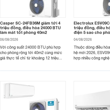
Casper SC-24FB36M giảm tới 4
Electrolux ESV09C6
triệu đồng, điều hòa 24000 BTU
triệu đồng, điều h
làm mát tốt phòng 40m2
điện 5 sao cho ph
06/08/2026
04/08/2026
Với công suất 24000 BTU phù hợp
Thuộc dòng điều hòa 
cho phòng rộng tới 40m2 cùng mức
hệ mới 2026, ESV09
giá thực tế chỉ từ khoảng 12 triệu
hợp nhiều công nghệ 
đồng, Casper SC-24FB36M đang là
nâng cao hiệu quả là
một trong những mẫu điều hòa phổ
điện và vận hành êm 
thông thu hút nhiều sự quan tâm của
thiết bị đang được nh
người tiêu dùng Việt.
giá bán rất dễ chịu.